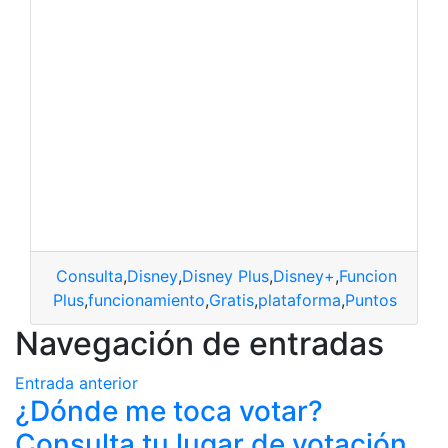
Consulta
,
Disney
,
Disney Plus
,
Disney+
,
Funcionamien
Disney Plus
,
funcionamiento
,
Gratis
,
plataforma
,
Puntos
Navegación de entradas
Entrada anterior
¿Dónde me toca votar?
Consulta tu lugar de votación