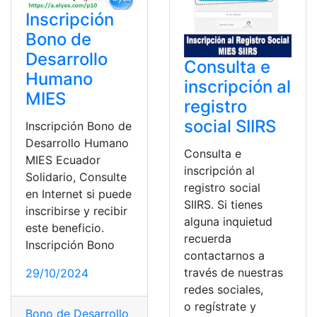
Inscripción
Bono de
Desarrollo
Consulta e
Humano
inscripción al
MIES
registro
social SIIRS
Inscripción Bono de
Desarrollo Humano
Consulta e
MIES Ecuador
inscripción al
Solidario, Consulte
registro social
en Internet si puede
SIIRS. Si tienes
inscribirse y recibir
alguna inquietud
este beneficio.
recuerda
Inscripción Bono
contactarnos a
través de nuestras
29/10/2024
redes sociales,
o regístrate y
Bono de Desarrollo Humano
,
Ecuador
,
top1
,
top2