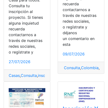
Casa para todos:
recuerda
Consulta tu
contactarnos a
inscripción al
través de nuestras
proyecto. Si tienes
redes sociales,
alguna inquietud
o regístrate y
recuerda
déjanos
contactarnos a
un comentario en
través de nuestras
esta
redes sociales,
o regístrate y
09/07/2026
27/07/2026
Consulta
,
Colombia
,
Insc
Casas
,
Consulta
,
inscripción
,
Miduvi
,
proyecto