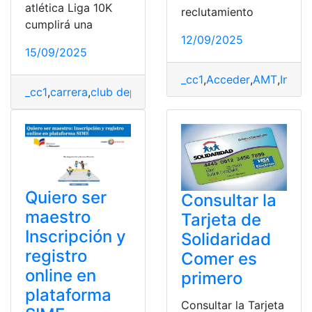
atlética Liga 10K
reclutamiento
cumplirá una
12/09/2025
15/09/2025
_cc1
,
Acceder
,
AMT
,
Inscri
_cc1
,
carrera
,
club deportivo Liga
,
factura
,
LDU
,
Liga de 
Quiero ser
Consultar la
maestro
Tarjeta de
Inscripción y
Solidaridad
registro
Comer es
online en
primero
plataforma
Consultar la Tarjeta