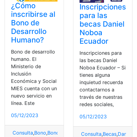
¿Cómo
Inscripciones
inscribirse al
para las
Bono de
becas Daniel
Desarrollo
Noboa
Humano?
Ecuador
Bono de desarrollo
Inscripciones para
humano. El
las becas Daniel
Ministerio de
Noboa Ecuador – Si
Inclusión
tienes alguna
Económica y Social
inquietud recuerda
MIES cuenta con un
contactarnos a
nuevo servicio en
través de nuestras
línea. Este
redes sociales,
05/12/2023
05/12/2023
Consulta
,
Bono
,
Bono de Desarrollo Humano
,
Inscribirs
Consulta
,
Becas
,
Daniel 