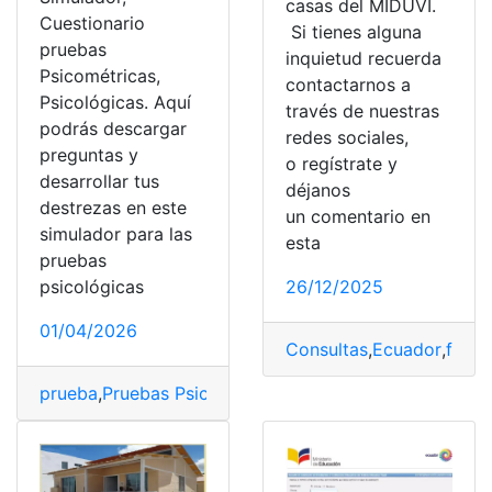
casas del MIDUVI.
Cuestionario
Si tienes alguna
pruebas
inquietud recuerda
Psicométricas,
contactarnos a
Psicológicas. Aquí
través de nuestras
podrás descargar
redes sociales,
preguntas y
o regístrate y
desarrollar tus
déjanos
destrezas en este
un comentario en
simulador para las
esta
pruebas
26/12/2025
psicológicas
01/04/2026
Consultas
,
Ecuador
,
formu
prueba
,
Pruebas Psicométricas
,
psicológicas
,
Simulador
,