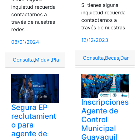
Si tienes alguna
inquietud recuerda
inquietud recuerda
contactarnos a
contactarnos a
través de nuestras
través de nuestras
redes
12/12/2023
08/01/2024
Consulta
,
Becas
,
Daniel 
Consulta
,
Miduvi
,
Plan casa para todos
,
registro
Inscripciones
Segura EP
Agente de
reclutamient
Control
o para
Municipal
agente de
Guayaquil