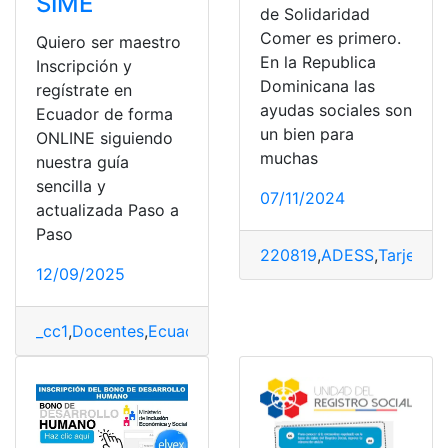
SIME
de Solidaridad
Comer es primero.
Quiero ser maestro
En la Republica
Inscripción y
Dominicana las
regístrate en
ayudas sociales son
Ecuador de forma
un bien para
ONLINE siguiendo
muchas
nuestra guía
sencilla y
07/11/2024
actualizada Paso a
Paso
220819
,
ADESS
,
Tarjeta d
12/09/2025
_cc1
,
Docentes
,
Ecuador
,
Educación
,
Inscripciones
,
Notici