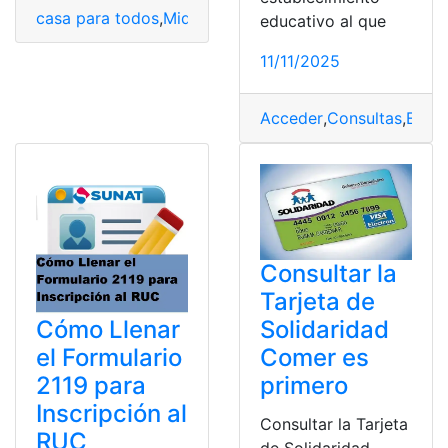
casa para todos
,
Miduvi
,
Proyectos
,
Vivienda
educativo al que
11/11/2025
Acceder
,
Consultas
,
Ecua
Consultar la
Tarjeta de
Cómo Llenar
Solidaridad
el Formulario
Comer es
2119 para
primero
Inscripción al
Consultar la Tarjeta
RUC