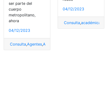
ser parte del
04/12/2023
cuerpo
metropolitano,
ahora
Consulta
,
académicas
,
Be
04/12/2023
Consulta
,
Agentes
,
Agentes municipales
,
registro