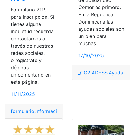
de Solidaridad
Comer es primero.
Formulario 2119
En la Republica
para Inscripción. Si
Dominicana las
tienes alguna
ayudas sociales son
inquietud recuerda
un bien para
contactarnos a
muchas
través de nuestras
redes sociales,
17/10/2025
o regístrate y
déjanos
_CC2
,
ADESS
,
Ayuda soci
un comentario en
esta página.
11/11/2025
formulario
,
Información
,
inscripción
,
Instructivo
,
Relevanc