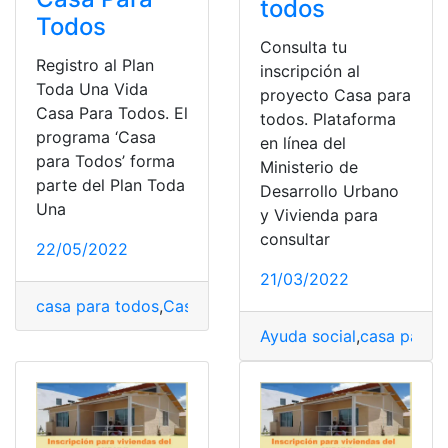
todos
Todos
Consulta tu
Registro al Plan
inscripción al
Toda Una Vida
proyecto Casa para
Casa Para Todos. El
todos. Plataforma
programa ‘Casa
en línea del
para Todos’ forma
Ministerio de
parte del Plan Toda
Desarrollo Urbano
Una
y Vivienda para
consultar
22/05/2022
21/03/2022
casa para todos
,
Casas
,
registro
,
Sitio web
,
vida diaria
Ayuda social
,
casa para 