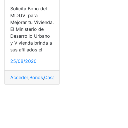
Solicita Bono del
MIDUVI para
Mejorar tu Vivienda.
El Ministerio de
Desarrollo Urbano
y Vivienda brinda a
sus afiliados el
25/08/2020
Acceder
,
Bonos
,
Casa
,
casa para todos
,
Consultas
,
Ecuad