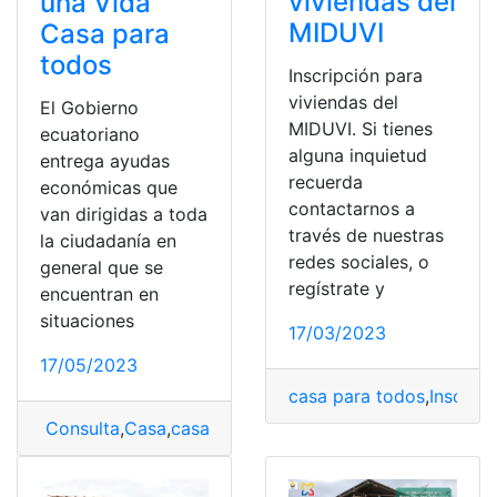
viviendas del
una Vida
MIDUVI
Casa para
todos
Inscripción para
viviendas del
El Gobierno
MIDUVI. Si tienes
ecuatoriano
alguna inquietud
entrega ayudas
recuerda
económicas que
contactarnos a
van dirigidas a toda
través de nuestras
la ciudadanía en
redes sociales, o
general que se
regístrate y
encuentran en
situaciones
17/03/2023
17/05/2023
casa para todos
,
Inscripc
Consulta
,
Casa
,
casa para todos
,
inscripción
,
Inscripcio