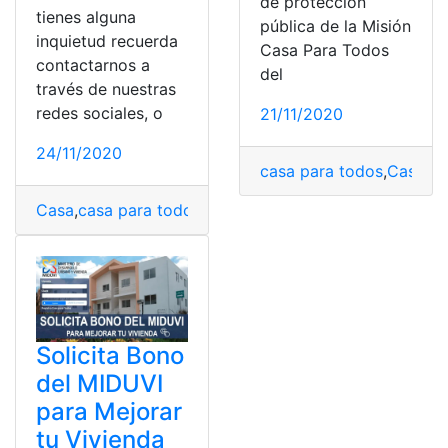
de protección
tienes alguna
pública de la Misión
inquietud recuerda
Casa Para Todos
contactarnos a
del
través de nuestras
redes sociales, o
21/11/2020
24/11/2020
casa para todos
,
Casas
,
C
Casa
,
casa para todos
,
Consultas
,
Ecuador
,
Gobierno
,
He
Solicita Bono
del MIDUVI
para Mejorar
tu Vivienda