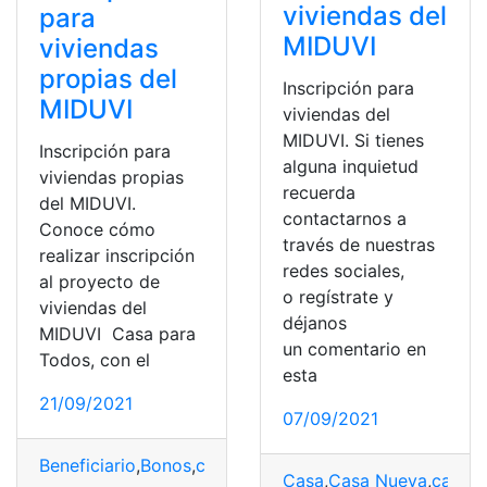
viviendas del
para
MIDUVI
viviendas
propias del
Inscripción para
MIDUVI
viviendas del
MIDUVI. Si tienes
Inscripción para
alguna inquietud
viviendas propias
recuerda
del MIDUVI.
contactarnos a
Conoce cómo
través de nuestras
realizar inscripción
redes sociales,
al proyecto de
o regístrate y
viviendas del
déjanos
MIDUVI Casa para
un comentario en
Todos, con el
esta
21/09/2021
07/09/2021
Beneficiario
,
Bonos
,
casa para todos
,
inscripción
,
Miduvi
,
Casa
,
Casa Nueva
,
casa p