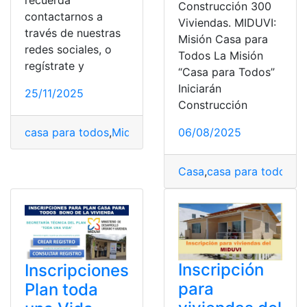
recuerda
Construcción 300
contactarnos a
Viviendas. MIDUVI:
través de nuestras
Misión Casa para
redes sociales, o
Todos La Misión
regístrate y
“Casa para Todos”
Iniciarán
25/11/2025
Construcción
06/08/2025
casa para todos
,
Miduvi
,
Proyectos
,
Vivienda
Casa
,
casa para todos
,
Co
Inscripción
Inscripciones
para
Plan toda