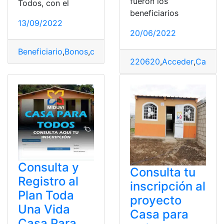
fueron los
Todos, con el
beneficiarios
13/09/2022
20/06/2022
Beneficiario
,
Bonos
,
casa para todos
,
inscripción
,
Miduvi
,
220620
,
Acceder
,
Casa
,
c
Consulta y
Consulta tu
Registro al
inscripción al
Plan Toda
proyecto
Una Vida
Casa para
Casa Para