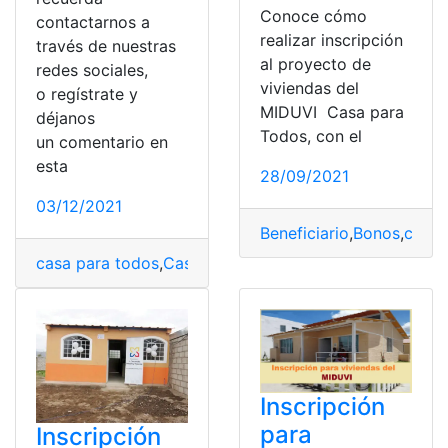
Conoce cómo
contactarnos a
realizar inscripción
través de nuestras
al proyecto de
redes sociales,
viviendas del
o regístrate y
MIDUVI Casa para
déjanos
Todos, con el
un comentario en
esta
28/09/2021
03/12/2021
Beneficiario
,
Bonos
,
casa 
casa para todos
,
Casas del MIDUVI
,
crédito
,
Institucion
Inscripción
para
Inscripción