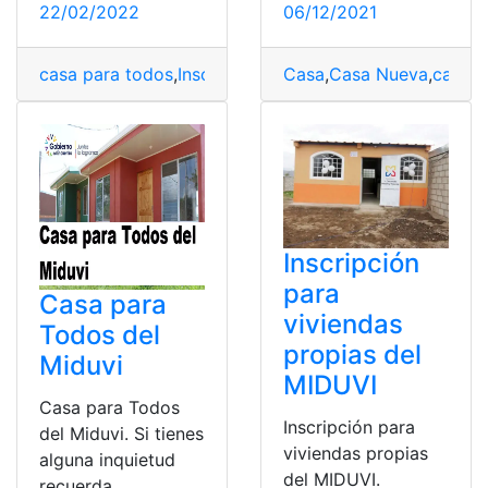
22/02/2022
06/12/2021
casa para todos
,
Inscripciones
Casa
,
Miduvi
,
Casa Nueva
,
Proyectos
,
,
casa p
Vivie
Inscripción
para
Casa para
viviendas
Todos del
propias del
Miduvi
MIDUVI
Casa para Todos
Inscripción para
del Miduvi. Si tienes
viviendas propias
alguna inquietud
del MIDUVI.
recuerda