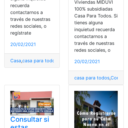
Viviendas MIDUVI
recuerda
100% subsidiadas
contactarnos a
Casa Para Todos. Si
través de nuestras
tienes alguna
redes sociales, o
inquietud recuerda
regístrate
contactarnos a
través de nuestras
20/02/2021
redes sociales, o
Casa
,
casa para todos
,
Consultas
,
Ecuador
,
Subsidios
,
to
20/02/2021
casa para todos
,
Consult
Consultar si
estas