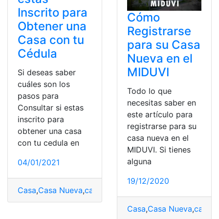
Inscrito para
Cómo
Obtener una
Registrarse
Casa con tu
para su Casa
Cédula
Nueva en el
MIDUVI
Si deseas saber
cuáles son los
Todo lo que
pasos para
necesitas saber en
Consultar si estas
este artículo para
inscrito para
registrarse para su
obtener una casa
casa nueva en el
con tu cedula en
MIDUVI. Si tienes
alguna
04/01/2021
19/12/2020
Casa
,
Casa Nueva
,
casa para todos
,
cédula
,
Cédula de i
Casa
,
Casa Nueva
,
casa p