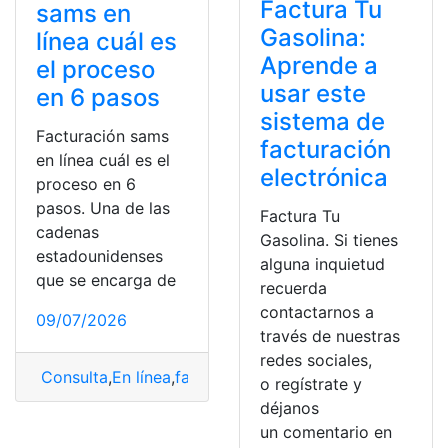
Factura Tu
sams en
Gasolina:
línea cuál es
Aprende a
el proceso
usar este
en 6 pasos
sistema de
Facturación sams
facturación
en línea cuál es el
electrónica
proceso en 6
pasos. Una de las
Factura Tu
cadenas
Gasolina. Si tienes
estadounidenses
alguna inquietud
que se encarga de
recuerda
contactarnos a
09/07/2026
través de nuestras
redes sociales,
Consulta
,
En línea
,
facturación
,
Facturación Sams
,
Paso
o regístrate y
déjanos
un comentario en