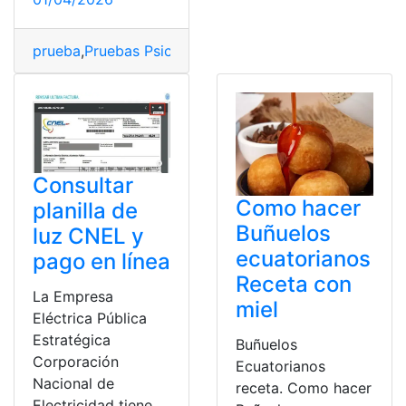
prueba
,
Pruebas Psicométricas
,
psicológicas
,
Simulador
,
Consultar
Como hacer
planilla de
Buñuelos
luz CNEL y
ecuatorianos
pago en línea
Receta con
La Empresa
miel
Eléctrica Pública
Estratégica
Buñuelos
Corporación
Ecuatorianos
Nacional de
receta. Como hacer
Electricidad tiene