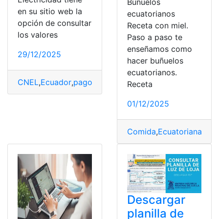
Buñuelos
en su sitio web la
ecuatorianos
opción de consultar
Receta con miel.
los valores
Paso a paso te
enseñamos como
29/12/2025
hacer buñuelos
ecuatorianos.
CNEL
,
Ecuador
,
pago online
,
planilla de luz
Receta
01/12/2025
Comida
,
Ecuatorianas
,
Ho
Descargar
planilla de