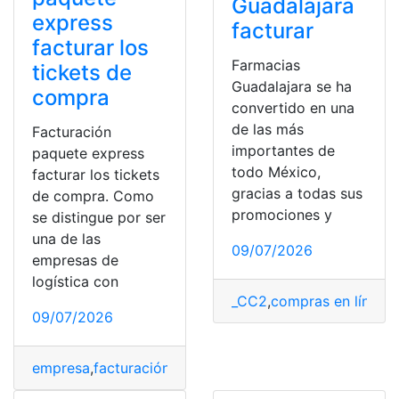
Guadalajara
express
facturar
facturar los
Farmacias
tickets de
Guadalajara se ha
compra
convertido en una
de las más
Facturación
importantes de
paquete express
todo México,
facturar los tickets
gracias a todas sus
de compra. Como
promociones y
se distingue por ser
una de las
09/07/2026
empresas de
logística con
_CC2
,
compras en línea
,
f
09/07/2026
empresa
,
facturación
,
México
,
Paquete
,
proceso