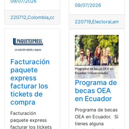
09/07/2026
09/07/2026
220712
,
Colombia
,
conocimiento
,
inscribir
,
proceso
,
Usua
220719
,
Electoral
,
empadr
Facturación
paquete
express
Programa de
facturar los
becas OEA
tickets de
en Ecuador
compra
Programa de becas
Facturación
OEA en Ecuador. Si
paquete express
tienes alguna
facturar los tickets