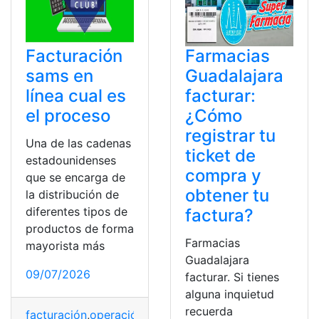
Facturación
Farmacias
sams en
Guadalajara
línea cual es
facturar:
el proceso
¿Cómo
registrar tu
Una de las cadenas
ticket de
estadounidenses
compra y
que se encarga de
obtener tu
la distribución de
diferentes tipos de
factura?
productos de forma
Farmacias
mayorista más
Guadalajara
09/07/2026
facturar. Si tienes
alguna inquietud
recuerda
facturación
,
operación
,
proceso
,
Productos
,
sams