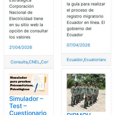
la guía para realizar
Corporación
el proceso de
Nacional de
registro migratorio
Electricidad tiene
Ecuador en línea. El
en su sitio web la
gobierno del
opción de consultar
Ecuador
los valores
07/04/2026
21/04/2026
Ecuador
,
Ecuatoriano
,
Mig
Consulta
,
CNEL
,
Consultar planilla de luz CNEL
,
Consul
Simulador –
Test –
Cuestionario