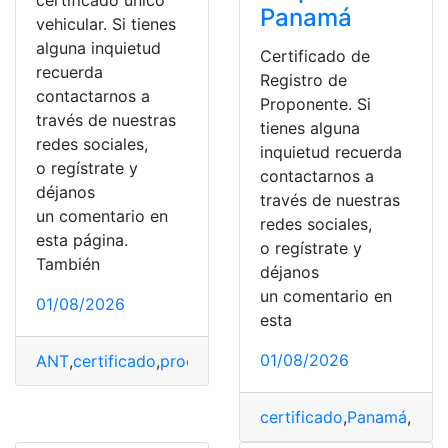
certificado único
Panamá
vehicular. Si tienes
alguna inquietud
Certificado de
recuerda
Registro de
contactarnos a
Proponente. Si
través de nuestras
tienes alguna
redes sociales,
inquietud recuerda
o regístrate y
contactarnos a
déjanos
través de nuestras
un comentario en
redes sociales,
esta página.
o regístrate y
También
déjanos
un comentario en
01/08/2026
esta
01/08/2026
ANT
,
certificado
,
proceso
,
Requisitos
,
Vehiculo
certificado
,
Panamá
,
proc