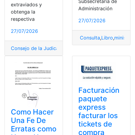
Subsecretaría de
extraviados y
Administración
obtenga la
respectiva
27/07/2026
27/07/2026
Consulta
,
Libro
,
ministeri
Consejo de la Judicatura
,
Denuncia
,
Formulario en línea
Facturación
paquete
express
Como Hacer
facturar los
Una Fe De
tickets de
Erratas como
compra