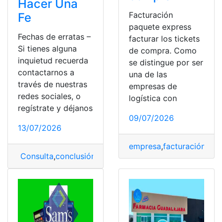
Hacer Una
Facturación
Fe
paquete express
Fechas de erratas –
facturar los tickets
Si tienes alguna
de compra. Como
inquietud recuerda
se distingue por ser
contactarnos a
una de las
través de nuestras
empresas de
redes sociales, o
logística con
regístrate y déjanos
09/07/2026
13/07/2026
empresa
,
facturación
,
Méx
Consulta
,
conclusión
,
Erratas
,
Fe
,
proceso
,
Significado