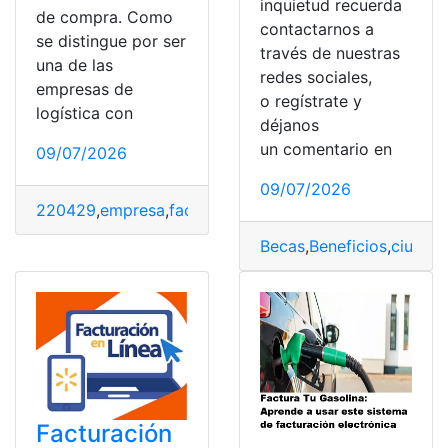
inquietud recuerda
de compra. Como
contactarnos a
se distingue por ser
través de nuestras
una de las
redes sociales,
empresas de
o regístrate y
logística con
déjanos
un comentario en
09/07/2026
09/07/2026
220429
,
empresa
,
facturación
,
México
,
Paquete
,
Paquete
Becas
,
Beneficios
,
ciudad
Facturación