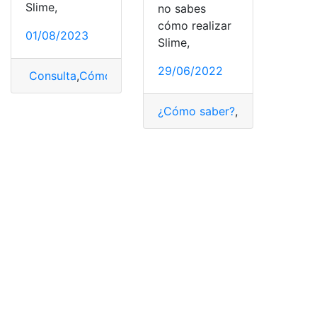
Slime,
no sabes
cómo realizar
01/08/2023
Slime,
29/06/2022
Consulta
,
Cómo hacer
,
Hacer
,
pegamento
,
Slime
¿Cómo saber?
,
¿Qué es?
,
Cons