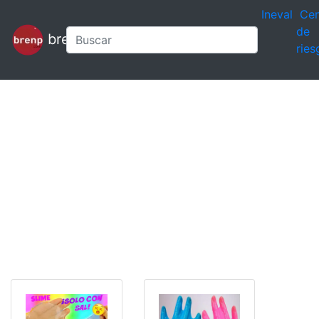
Ineval
Cen
de
brenp
ries