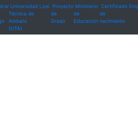
tral
Universidad
Loei
Proyecto
Ministerio
Certificado
Emp
Técnica de
de
de
de
go
Ambato
Grado
Educación
nacimiento
(UTA)