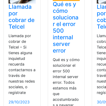
Qué es y
Llamada
Ll
cómo
por
por
soluciona
cobrar de
cob
r el error
Telcel
Tel
500
Llamada por
Llam
internal
cobrar de
cobr
server
Telcel – Si
Telce
error
tienes alguna
tiene
inquietud
inqu
Qué es y cómo
recuerda
recu
solucionar el
contactarnos a
cont
error 500
través de
trav
internal server
nuestras redes
nues
error. Todos
sociales, o
socia
estamos más
regístrate
regís
que
acostumbrado
29/10/2023
30/0
s a navegar