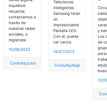
Televisores
inquietud
Círc
inteligentes
recuerda
cali
Samsung tener
contactarnos a
obje
un
través de
carac
impresionante
nuestras redes
y ben
Pantalla LED.
sociales, o
Los c
Con él, puede
regístrate
de c
ver varios
grup
15/08/2023
14/07/2023
pers
trab
Consulta
,
cobrar
,
Llamada por cobrar
,
Llamadas
,
Telcel
equi
Consulta
,
Negro
,
Pantalla
,
Repa
busc
11/0
Cons