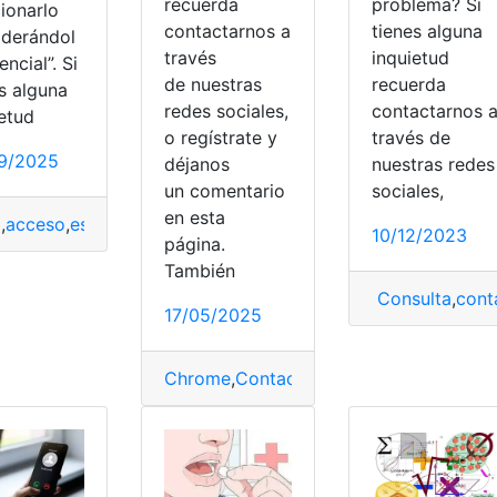
recuerda
problema? Si
ionarlo
contactarnos a
tienes alguna
iderándol
través
inquietud
encial”. Si
de nuestras
recuerda
s alguna
redes sociales,
contactarnos 
ietud
o regístrate y
través de
9/2025
déjanos
nuestras redes
Requisitos
,
terreno
un comentario
sociales,
en esta
2
,
acceso
,
esencial
,
fármacos
,
OMS
,
Ozempic
,
Problema
10/12/2023
página.
También
Consulta
,
cont
17/05/2025
Chrome
,
Contactar
,
Contactos
,
Google
,
R