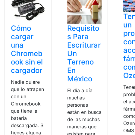
Te
un
Cómo
Requisito
pr
cargar
s Para
con
una
Escriturar
acc
Chromeb
Un
fá
ook sin el
Terreno
co
cargador
En
Oz
México
Nadie quiere
Tene
que lo atrapen
El día a día
prob
con un
muchas
el a
Chromebook
personas
fárm
que tiene la
están en busca
com
batería
de las muchas
Ozem
descargada. Si
maneras que
OMS 
tienes alguna
existen para