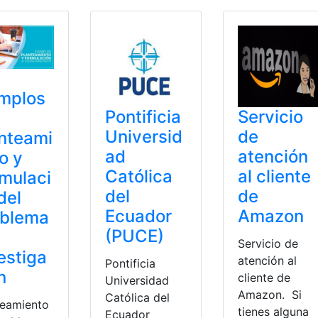
mplos
Pontificia
Servicio
Universid
de
nteami
ad
atención
o y
Católica
al cliente
mulaci
del
de
del
Ecuador
Amazon
oblema
(PUCE)
Servicio de
estiga
atención al
Pontificia
n
cliente de
Universidad
Amazon. Si
Católica del
teamiento
tienes alguna
Ecuador