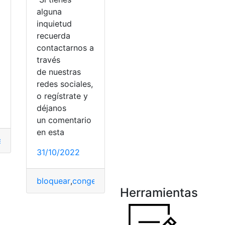
alguna
inquietud
a
recuerda
contactarnos a
través
de nuestras
redes sociales,
o regístrate y
déjanos
un comentario
en esta
a
,
formulario
,
pago
,
Prime
,
Problemas
,
Sección
,
tarjeta
31/10/2022
bloquear
,
congelado
,
Hulu
,
Problema
,
Smart TV
 de investigación
Herramientas