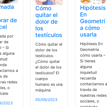
amada
Hipótesis
Cómo
En
quitar el
rar de
Geometrí
dolor de
cel
a cómo
los
usarla
testículos
ada por
ar de
Hipótesis En
Cómo quitar el
l – Si
Geometría
dolor de los
s alguna
cómo usarla –
testículos.
ietud
Si tienes
¿Cómo quitar
erda
alguna
el dolor de los
actarnos a
inquietud
testículos? El
és de
recuerda
cuerpo
tras redes
contactarnos 
humano es una
les, o
través de
máquina
trate
nuestras redes
05/09/2023
sociales, o
9/2023
regístrate