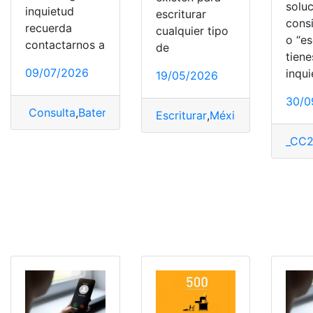
soluc
inquietud
escriturar
cons
recuerda
cualquier tipo
o “es
contactarnos a
de
tiene
09/07/2026
inqu
19/05/2026
30/0
Consulta
,
Batería
,
Buscar
,
Chromebooks
Escriturar
,
México
,
Problemas
,
_CC