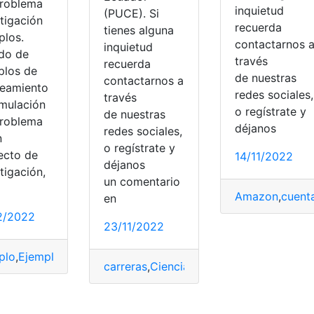
Problema
inquietud
(PUCE). Si
tigación
recuerda
tienes alguna
plos.
contactarnos 
inquietud
ado de
través
recuerda
plos de
de nuestras
contactarnos a
teamiento
,
plazas
,
Plazas de trabajo
,
Trabajo
redes sociales,
través
rmulación
o regístrate y
de nuestras
problema
déjanos
redes sociales,
n
o regístrate y
ecto de
14/11/2022
déjanos
tigación,
un comentario
Amazon
,
cuent
en
2/2022
23/11/2022
plo
,
Ejemplos
,
Formulación
,
Planteamiento
,
Problema
,
Problema
carreras
,
Ciencia
,
Ecuador
,
Procesos