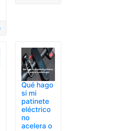
etría
,
Hipótesis
,
Información
Qué hago
si mi
patinete
eléctrico
no
acelera o