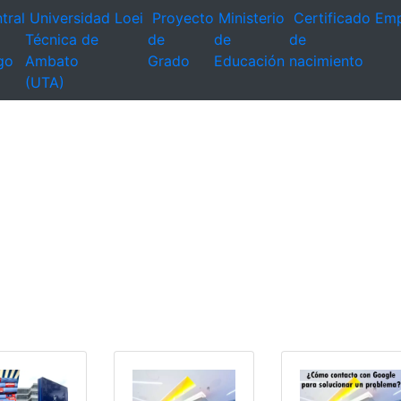
tral
Universidad
Loei
Proyecto
Ministerio
Certificado
Emp
Técnica de
de
de
de
go
Ambato
Grado
Educación
nacimiento
(UTA)