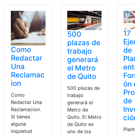
17
500
Eje
plazas de
Como
de
trabajo
Redactar
Pla
generará
Una
ent
el Metro
Reclamac
For
de Quito
ion
ón 
500 plazas de
Pr
Como
trabajo
de
Redactar Una
generará el
Inv
Reclamacion.
Metro de
ció
Si tienes
Quito. El Metro
alguna
de Quito es
Plan
inquietud
uno de los