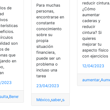
reducir cintura
Para muchas
ulos de
¿Cómo
personas,
dad
aumentar
encontrarse en
tivos
caderas y
constante
terísticas
reducir
conocimiento
eficios.
cintura? Si
sobre su
írculos
quieres
propia
alidad son
mejorar tu
situación
os de
aspecto físico
financiera,
onas que
con ejercicios
puede ser un
ajando en
problema o
12/04/2023
po,
rar
,
Samsung
incluso una
an
tarea
aumentar
,
Aume
5/2023
23/04/2023
ulta
,
Beneficios
,
Calidad
,
Características
,
Círculos
,
Círculos d
México
,
saber
,
saldo
,
saldo a favor
,
SAT