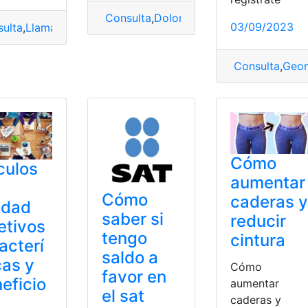
Consulta
,
Dolor
,
Quitar
,
testículos
03/09/2023
ulta
,
Llamada por cobrar
,
Llamadas
,
Telcel
Consulta
,
Geom
ucionar
Cómo
culos
aumentar
Cómo
caderas y
idad
saber si
reducir
etivos
tengo
cintura
acterí
saldo a
cas y
Cómo
favor en
eficio
aumentar
el sat
caderas y