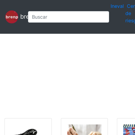
Ineval
Cen
de
brenp
ries