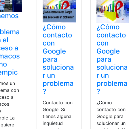
nemos
¿Cómo
¿Cómo
oblema
contacto
contacto
 el
con
con
eso a
Google
Google
rmacos
para
para
mo
soluciona
soluciona
empic
r un
r un
problema
problema
mos un
?
?
lema con
cceso a
Contacto con
¿Cómo
acos
Google. Si
contacto con
o
tienes alguna
Google para
pic La
inquietud
solucionar un
quiere