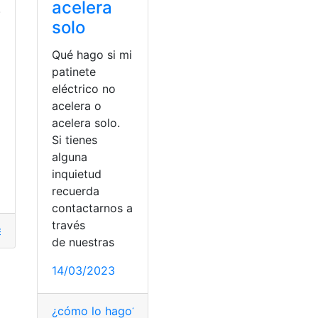
acelera
.
solo
Qué hago si mi
patinete
eléctrico no
acelera o
acelera solo.
Si tienes
alguna
inquietud
recuerda
contactarnos a
través
ntar caderas
,
Reducir
,
Reducir cintura
de nuestras
14/03/2023
e calidad
,
Objetivos
¿cómo lo hago?
,
Patinete
,
Patinete eléctrico
,
Patine