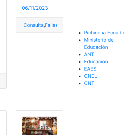
06/11/2023
Consulta
,
Fallas
,
KIA
,
Tablero digital
a
Pichincha Ecuador
Ministerio de
Educación
ANT
Educación
EAES
CNEL
acto
,
Google
,
Solucionar un problema
CNT
edes sociales
,
Soporte
,
Soporte en Línea
,
Soporte técnico