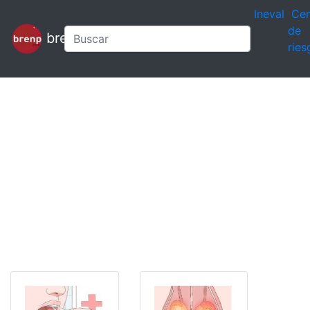
Ineval
Cen
de
brenp
ries