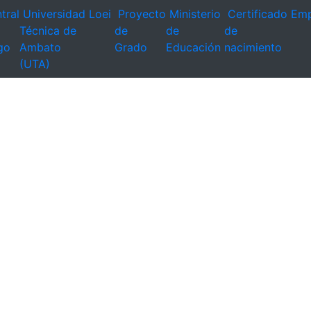
tral
Universidad
Loei
Proyecto
Ministerio
Certificado
Emp
Técnica de
de
de
de
go
Ambato
Grado
Educación
nacimiento
(UTA)