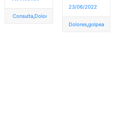
23/06/2022
Consulta
,
Dolor
,
Quitar
,
testículos
Dolores
,
golpeado
,
hinchazón
,