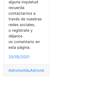
alguna inquietud
recuerda
contactarnos a
través de nuestras
redes sociales,
o regístrate y
déjanos
un comentario en
esta página.
25/05/2021
Astronomía
,
Astronómico
,
Eclipse lunar
,
Eclipse solar
,
Ec