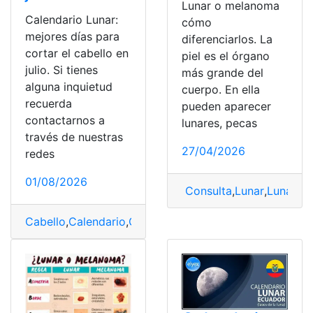
Lunar o melanoma
Calendario Lunar:
cómo
mejores días para
diferenciarlos. La
cortar el cabello en
piel es el órgano
julio. Si tienes
más grande del
alguna inquietud
cuerpo. En ella
recuerda
pueden aparecer
contactarnos a
lunares, pecas
través de nuestras
27/04/2026
redes
01/08/2026
Consulta
,
Lunar
,
Lunar o
Cabello
,
Calendario
,
Corte
,
Julio
,
Lunar