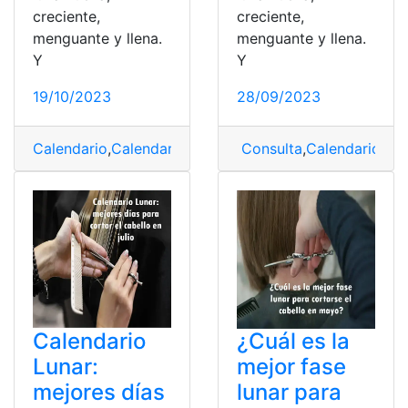
creciente,
creciente,
menguante y llena.
menguante y llena.
Y
Y
19/10/2023
28/09/2023
Calendario
,
Calendario Lunar
,
Fase lunar
Consulta
,
,
Luna creciente
Calendario
,
Cal
Calendario
¿Cuál es la
Lunar:
mejor fase
mejores días
lunar para