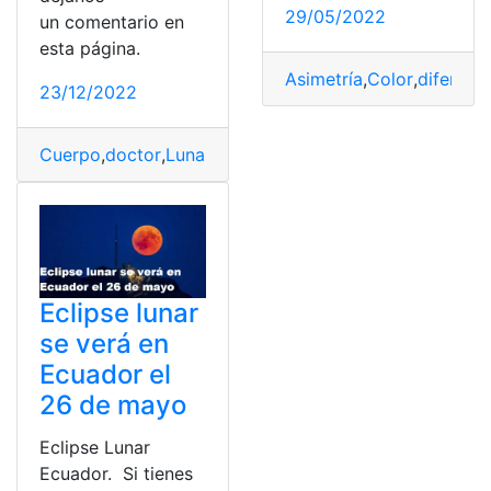
29/05/2022
un comentario en
esta página.
Asimetría
,
Color
,
diferenci
23/12/2022
Cuerpo
,
doctor
,
Lunar
,
Piel
,
revisiones
Eclipse lunar
se verá en
Ecuador el
26 de mayo
Eclipse Lunar
Ecuador. Si tienes