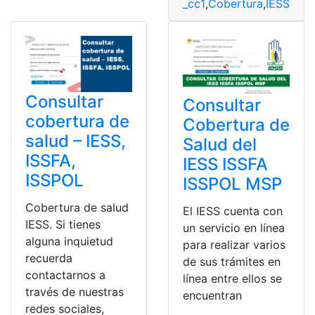
_cc1
,
Cobertura
,
IESS
,
ISS
Consultar
Consultar
cobertura de
Cobertura de
salud – IESS,
Salud del
ISSFA,
IESS ISSFA
ISSPOL
ISSPOL MSP
Cobertura de salud
El IESS cuenta con
IESS. Si tienes
un servicio en línea
alguna inquietud
para realizar varios
recuerda
de sus trámites en
contactarnos a
línea entre ellos se
través de nuestras
encuentran
redes sociales,