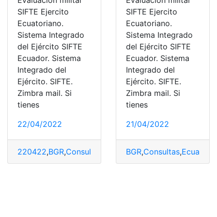
SIFTE Ejercito
SIFTE Ejercito
Ecuatoriano.
Ecuatoriano.
Sistema Integrado
Sistema Integrado
del Ejército SIFTE
del Ejército SIFTE
Ecuador. Sistema
Ecuador. Sistema
Integrado del
Integrado del
Ejército. SIFTE.
Ejército. SIFTE.
Zimbra mail. Si
Zimbra mail. Si
tienes
tienes
22/04/2022
21/04/2022
220422
,
BGR
,
Consultas
,
Ecuador
BGR
,
Evaluación
,
Consultas
,
SIFTE
,
Ecuador
,