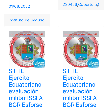
220426
,
Cobertura
,
Consu
01/06/2022
Instituto de Seguridad Social de las Fuerzas Armadas
,
SIFTE
SIFTE
Ejercito
Ejercito
Ecuatoriano
Ecuatoriano
evaluación
evaluación
militar ISSFA
militar ISSFA
BGR Esforse
BGR Esforse