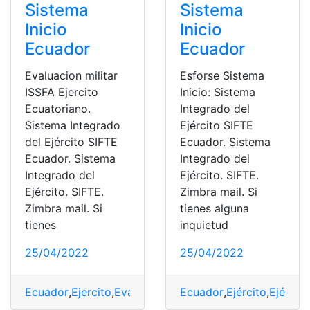
Sistema
Sistema
Inicio
Inicio
Ecuador
Ecuador
Evaluacion militar
Esforse Sistema
ISSFA Ejercito
Inicio: Sistema
Ecuatoriano.
Integrado del
Sistema Integrado
Ejército SIFTE
del Ejército SIFTE
Ecuador. Sistema
Ecuador. Sistema
Integrado del
Integrado del
Ejército. SIFTE.
Ejército. SIFTE.
Zimbra mail. Si
Zimbra mail. Si
tienes alguna
tienes
inquietud
25/04/2022
25/04/2022
Ecuador
,
Ejercito
,
Evaluación
,
ISSFA
Ecuador
,
sistema
,
Ejército
,
Ejércit