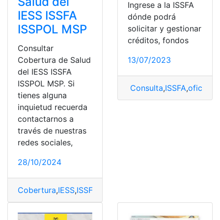
Salud del
Ingrese a la ISSFA
IESS ISSFA
dónde podrá
ISSPOL MSP
solicitar y gestionar
créditos, fondos
Consultar
Cobertura de Salud
13/07/2023
del IESS ISSFA
ISSPOL MSP. Si
Consulta
,
ISSFA
,
oficina
,
O
tienes alguna
inquietud recuerda
contactarnos a
través de nuestras
redes sociales,
28/10/2024
Cobertura
,
IESS
,
ISSFA
,
ISSPOL
,
MSP
,
Salud