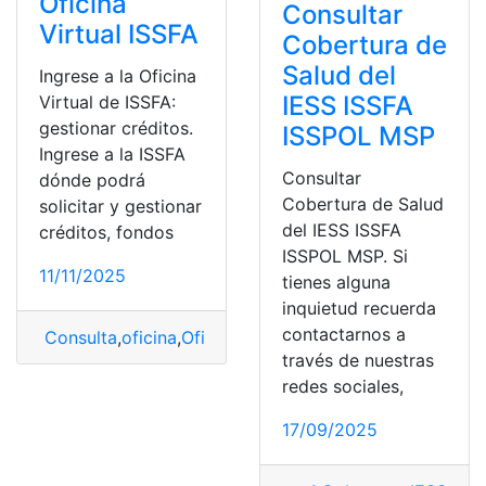
Oficina
Consultar
Virtual ISSFA
Cobertura de
Salud del
Ingrese a la Oficina
IESS ISSFA
Virtual de ISSFA:
gestionar créditos.
ISSPOL MSP
Ingrese a la ISSFA
Consultar
dónde podrá
Cobertura de Salud
solicitar y gestionar
del IESS ISSFA
créditos, fondos
ISSPOL MSP. Si
11/11/2025
tienes alguna
inquietud recuerda
contactarnos a
Consulta
,
oficina
,
Oficina virtual
,
Oficina Virtual de ISS
través de nuestras
redes sociales,
17/09/2025