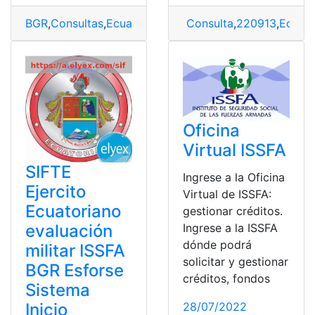
BGR
,
Consultas
,
Ecuador
,
Evaluación
Consulta
,
SIFTE
,
220913
,
Ecuad
Oficina
Virtual ISSFA
SIFTE
Ingrese a la Oficina
Ejercito
Virtual de ISSFA:
Ecuatoriano
gestionar créditos.
evaluación
Ingrese a la ISSFA
dónde podrá
militar ISSFA
solicitar y gestionar
BGR Esforse
créditos, fondos
Sistema
Inicio
28/07/2022