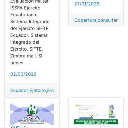
Evaluacion militar
27/01/2026
ISSFA Ejercito
Ecuatoriano.
Cobertura
,
consultar
,
exp
Sistema Integrado
del Ejército SIFTE
Ecuador. Sistema
Integrado del
Ejército. SIFTE.
Zimbra mail. Si
tienes
02/03/2026
Ecuador
,
Ejercito
,
Evaluación
,
Herramientas Ecuador
,
IS