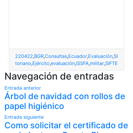
220422
,
BGR
,
Consultas
,
Ecuador
,
Evaluación
,
SIFTE
GR
,
ecuatoriano
,
Ejército
,
evaluación
,
ISSFA
,
militar
,
SIFTE
Navegación de entradas
Entrada anterior
Árbol de navidad con rollos de
papel higiénico
Entrada siguiente
Como solicitar el certificado de