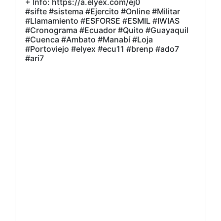
+ Info: https://a.elyex.com/ej0
#sifte #sistema #Ejercito #Online #Militar
#Llamamiento #ESFORSE #ESMIL #IWIAS
#Cronograma #Ecuador #Quito #Guayaquil
#Cuenca #Ambato #Manabí #Loja
#Portoviejo #elyex #ecu11 #brenp #ado7
#ari7