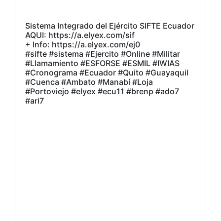
Sistema Integrado del Ejército SIFTE Ecuador
AQUI: https://a.elyex.com/sif
+ Info: https://a.elyex.com/ej0
#sifte #sistema #Ejercito #Online #Militar
#Llamamiento #ESFORSE #ESMIL #IWIAS
#Cronograma #Ecuador #Quito #Guayaquil
#Cuenca #Ambato #Manabí #Loja
#Portoviejo #elyex #ecu11 #brenp #ado7
#ari7