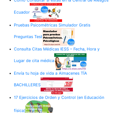
Cómo Consultar si estás en la Central de Riesgos
Ecuador
Pruebas Psicométricas Simulador Gratis
Preguntas Test
Consulta Citas Médicas IESS – Fecha, Hora y
Lugar de cita médica
Envía tu hoja de vida a Almacenes TÍA
BACHILLERES
17 Ejercicios de Orden y Control (en Educación
física)