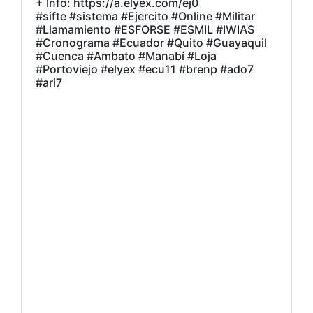
+ Info: https://a.elyex.com/ej0
#sifte #sistema #Ejercito #Online #Militar
#Llamamiento #ESFORSE #ESMIL #IWIAS
#Cronograma #Ecuador #Quito #Guayaquil
#Cuenca #Ambato #Manabí #Loja
#Portoviejo #elyex #ecu11 #brenp #ado7
#ari7