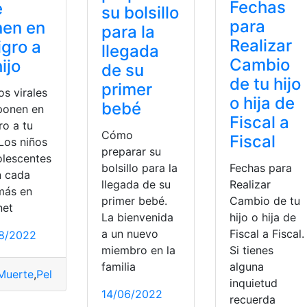
Fechas
e
su bolsillo
para
nen en
para la
Realizar
igro a
llegada
Cambio
hijo
de su
de tu hijo
primer
os virales
o hija de
bebé
ponen en
Fiscal a
ro a tu
Cómo
Fiscal
 Los niños
preparar su
olescentes
bolsillo para la
Fechas para
n cada
llegada de su
Realizar
más en
primer bebé.
Cambio de tu
net
La bienvenida
hijo o hija de
a un nuevo
Fiscal a Fiscal.
8/2022
miembro en la
Si tienes
familia
alguna
Muerte
,
Peligro
,
retos
,
virales
inquietud
14/06/2022
recuerda