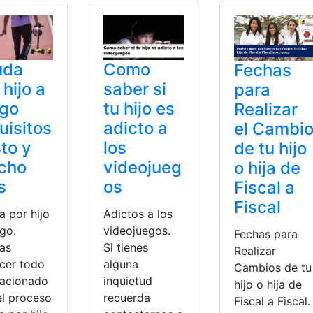
uda
Como
Fechas
 hijo a
saber si
para
rgo
tu hijo es
Realizar
uisitos
adicto a
el Cambi
to y
los
de tu hijo
cho
videojueg
o hija de
s
os
Fiscal a
Fiscal
a por hijo
Adictos a los
rgo.
videojuegos.
Fechas para
as
Si tienes
Realizar
cer todo
alguna
Cambios de tu
lacionado
inquietud
hijo o hija de
el proceso
recuerda
Fiscal a Fiscal.