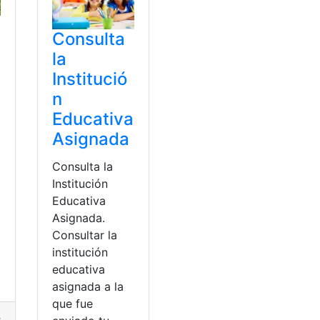
Consulta
la
Institució
n
Educativa
Asignada
Consulta la
Institución
Educativa
Asignada.
Consultar la
institución
educativa
asignada a la
que fue
 la cría del pato?
,
Cría del pato