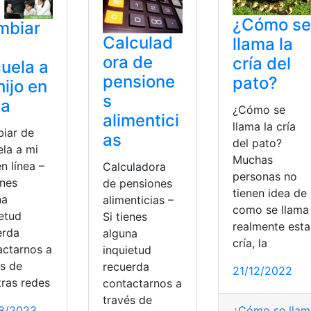
¿Cómo se
mbiar
Calculad
llama la
ora de
cría del
uela a
pensione
pato?
hijo en
s
ea
¿Cómo se
alimentici
llama la cría
iar de
as
del pato?
ela a mi
Muchas
en línea –
Calculadora
personas no
enes
de pensiones
tienen idea de
na
alimenticias –
como se llama
ietud
Si tienes
realmente esta
erda
alguna
cría, la
actarnos a
inquietud
és de
recuerda
21/12/2022
tras redes
contactarnos a
través de
8/2023
¿Cómo se llama