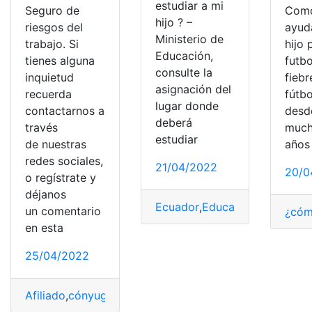
estudiar a mi
Seguro de
Como
hijo ? –
riesgos del
ayud
Ministerio de
trabajo. Si
hijo 
Educación,
tienes alguna
futbo
consulte la
inquietud
fiebr
asignación del
recuerda
fútbo
lugar donde
contactarnos a
desd
deberá
través
much
estudiar
de nuestras
años 
redes sociales,
21/04/2022
20/0
o regístrate y
déjanos
Ecuador
,
Educación
,
Estudiar
,
H
un comentario
¿cóm
en esta
25/04/2022
Afiliado
,
cónyuge
,
Ecuador
,
Hijo
,
IESS