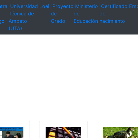
tral
Universidad
Loei
Proyecto
Ministerio
Certificado
Emp
Técnica de
de
de
de
go
Ambato
Grado
Educación
nacimiento
(UTA)