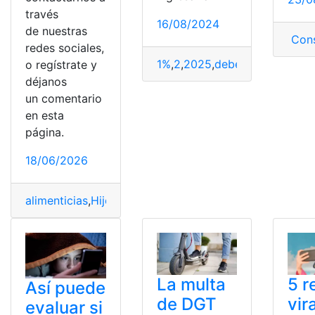
través
16/08/2024
de nuestras
Cons
redes sociales,
1%
,
2
,
2025
,
debe
,
Edad
,
EGB
,
ex
o regístrate y
déjanos
un comentario
en esta
página.
18/06/2026
alimenticias
,
Hijo
,
Pagar
,
Página web
,
Pensión alimenticia
La multa
5 r
Así puede
de DGT
vir
evaluar si