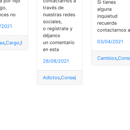
a por hijo
contactarnos a
Si tienes
rgo,
través de
alguna
nces no
nuestras redes
inquietud
sociales,
recuerda
1/2021
o regístrate y
contactarnos 
itos
,
Tramitar
déjanos
03/04/2021
un comentario
as
,
Cargo
,
España
,
Hijo
,
Ingreso mínimo vital
,
Noticias
,
proces
en esta
Cambios
,
Consu
26/08/2021
Adictos
,
Consejos
,
Hijos Adictos
,
Juegos
,