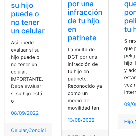
por una
qu
su hijo
infracción
po
puede o
de tu hijo
pel
no tener
en
tu 
un celular
patinete
5 ret
Así puede
que 
La multa de
evaluar si su
pelig
DGT por una
hijo puede o
hijo.
infracción de
no tener un
y ad
tu hijo en
celular.
está
patinete.
IMPORTANTE.
vez 
Reconocido ya
Debe evaluar
Inter
como un
si su hijo está
medio de
o
09/0
movilidad tan
08/09/2022
13/08/2022
Hijo
,
Celular
,
Condiciones
,
Devaluar
,
Hijo
,
inteligentes