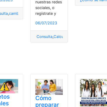
nuestras redes
sociales, o
regístrate y
ulta
,
cambiar
,
En línea
,
escuela
,
Hijo
p2
,
Hijo
,
ingresar
,
Inicial
,
Tu
06/07/2023
Consulta
,
Calculadora
,
Calcular pensión
,
Valor
etos
Cómo
ales
preparar