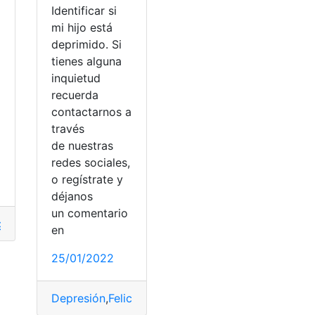
Identificar si
mi hijo está
deprimido. Si
tienes alguna
inquietud
recuerda
contactarnos a
través
de nuestras
redes sociales,
o regístrate y
déjanos
erio de Educación
un comentario
o del Trabajo
,
IESS
,
licencia
,
permiso
en
25/01/2022
Depresión
,
Felicidad Mental
,
hijos
,
niños
,
Psicólogos