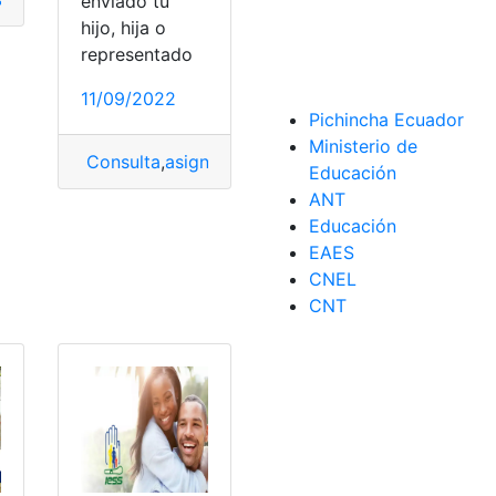
enviado tu
hijo, hija o
representado
11/09/2022
Pichincha Ecuador
Ministerio de
Consulta
,
asignada
,
Educativa
,
hijos
,
institución
,
Cálculo pensiones alimenticias
,
pension
,
Pensión alimenticia
Educación
ANT
Educación
EAES
CNEL
CNT