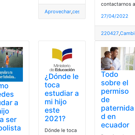
tinete
contactarnos 
Aprovechar
,
cesárea
,
chequeo
,
Chequeos
27/04/2022
220427
,
Cambi
Todo
¿Dónde le
sobre el
toca
mo
permiso
estudiar a
edes
de
mi hijo
dar a
paternida
este
hijo
d en
2021?
a ser
ecuador
bolista
Dónde le toca