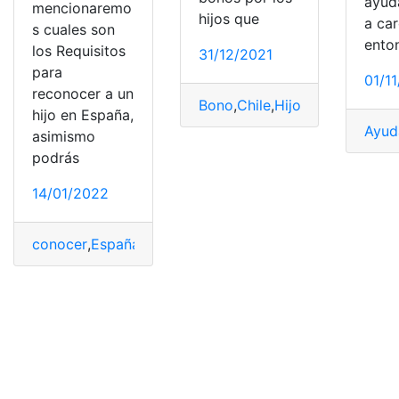
ayud
mencionaremo
hijos que
a ca
s cuales son
ento
los Requisitos
31/12/2021
para
01/1
reconocer a un
Bono
,
Chile
,
Hijo
,
Recibir
,
Requis
hijo en España,
Ayud
asimismo
podrás
14/01/2022
conocer
,
España
,
Hijo
,
reconocer
,
Requisitos