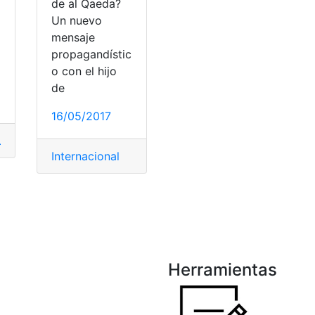
de al Qaeda?
Un nuevo
mensaje
propagandístic
o con el hijo
a
de
o
16/05/2017
ltas
,
Ecuador
,
Educación
,
Fiscal
,
Herramientas Ecuador
,
Minis
Internacional
Juegos de plataformas
,
Juegos online
,
Videojuegos
Herramientas