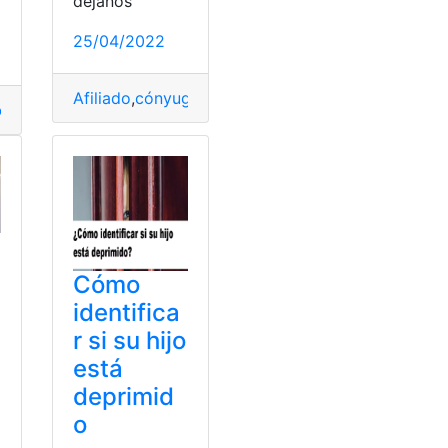
déjanos
a
,
Hijo
,
neonatóloga
25/04/2022
Afiliado
,
cónyuge
,
Ecuador
,
Hijo
,
IESS
os
,
Fiscal
,
Hijo - Hija
,
realizar
Cómo
identifica
r si su hijo
está
deprimid
o