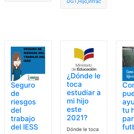
DGT
,
Hijo
,
Infracción
,
Multas
,
Pa
¿Dónde le
toca
Seguro
Co
estudiar a
de
pu
mi hijo
riesgos
ayu
este
del
tu 
2021?
trabajo
par
del IESS
fut
Dónde le toca