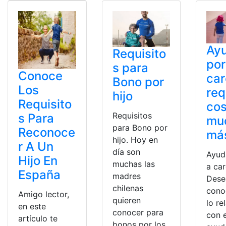
Ay
Requisito
por
s para
Conoce
ca
Bono por
Los
req
hijo
Requisito
cos
Requisitos
s Para
mu
para Bono por
Reconoce
má
hijo. Hoy en
r A Un
día son
Ayud
Hijo En
muchas las
a ca
España
madres
Dese
chilenas
cono
Amigo lector,
quieren
lo re
en este
conocer para
con 
artículo te
bonos por los