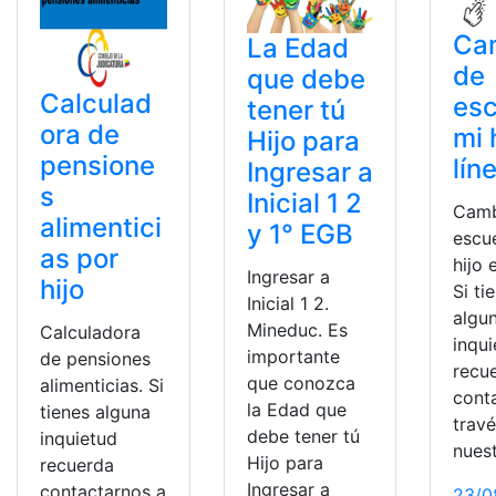
Ca
La Edad
de
que debe
Calculad
esc
tener tú
ora de
mi 
Hijo para
pensione
lín
Ingresar a
s
Inicial 1 2
Camb
alimentici
y 1° EGB
escu
as por
hijo 
Ingresar a
hijo
Si ti
Inicial 1 2.
algu
Mineduc. Es
Calculadora
inqu
importante
de pensiones
recu
que conozca
alimenticias. Si
cont
la Edad que
tienes alguna
trav
debe tener tú
inquietud
nues
Hijo para
recuerda
Ingresar a
contactarnos a
23/0