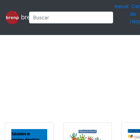
Ineval
Cen
de
brenp
ries