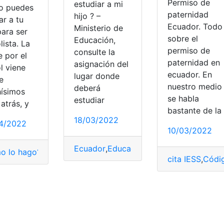
Permiso de
estudiar a mi
 puedes
paternidad
hijo ? –
ar a tu
Ecuador. Todo
Ministerio de
para ser
sobre el
Educación,
lista. La
permiso de
consulte la
e por el
paternidad en
asignación del
l viene
ecuador. En
lugar donde
e
nuestro medio
deberá
ísimos
se habla
estudiar
atrás, y
bastante de la
18/03/2022
4/2022
10/03/2022
ijo
,
Ministerio de Educación
Ecuador
,
Educación
,
Estudiar
,
Hijo
,
Minist
o lo hago?
,
Apoyos
,
Ayudas
,
Consultas
,
Fútbol
,
hijos
cita IESS
,
Códig