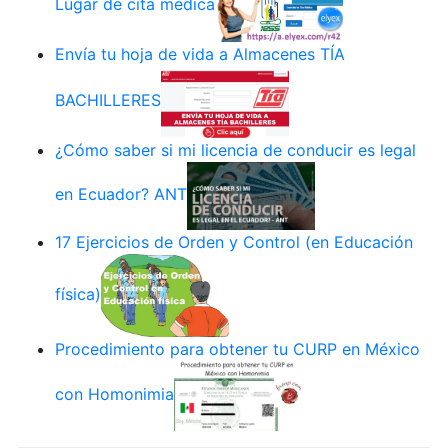
Lugar de cita médica
Envía tu hoja de vida a Almacenes TÍA
BACHILLERES
¿Cómo saber si mi licencia de conducir es legal
en Ecuador? ANT
17 Ejercicios de Orden y Control (en Educación
física)
Procedimiento para obtener tu CURP en México
con Homonimia