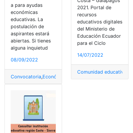
Costa – Galápagos
a para ayudas
2021. Portal de
económicas
recursos
educativas. La
educativos digitales
postulación de
del Ministerio de
aspirantes estará
Educación Ecuador
abiertas. Si tienes
para el Ciclo
alguna inquietud
14/07/2022
08/09/2022
Comunidad educativa
,
Co
Convocatoria
,
Económicas
,
Educativa
,
Municipio
,
Quito