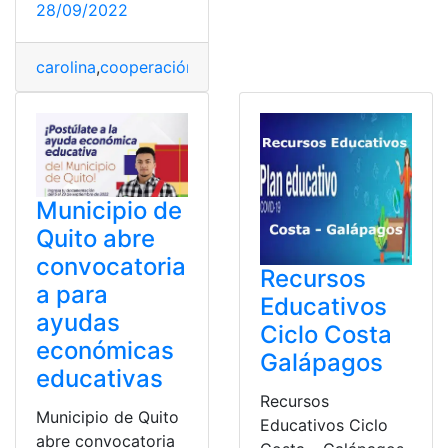
28/09/2022
carolina
,
cooperación
,
cultura cientifica
,
Educativa
,
Fund
Municipio de
Quito abre
convocatoria
Recursos
a para
Educativos
ayudas
Ciclo Costa
económicas
Galápagos
educativas
Recursos
Municipio de Quito
Educativos Ciclo
abre convocatoria