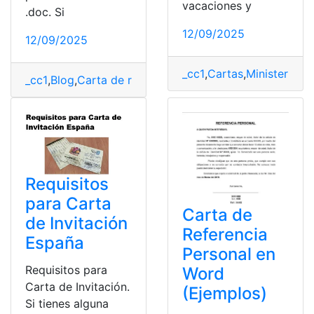
vacaciones y
.doc. Si
12/09/2025
12/09/2025
_cc1
,
Cartas
,
Ministerio d
_cc1
,
Blog
,
Carta de referencia
,
Herramientas Ecuador
,
t
Requisitos
para Carta
Carta de
de Invitación
Referencia
España
Personal en
Requisitos para
Word
Carta de Invitación.
(Ejemplos)
Si tienes alguna