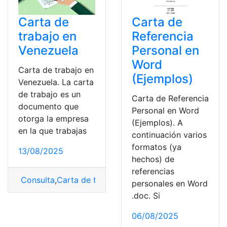
Carta de
Carta de
Referencia
trabajo en
Personal en
Venezuela
Word
Carta de trabajo en
(Ejemplos)
Venezuela. La carta
de trabajo es un
Carta de Referencia
documento que
Personal en Word
otorga la empresa
(Ejemplos). A
en la que trabajas
continuación varios
formatos (ya
13/08/2025
hechos) de
referencias
Consulta
,
Carta de trabajo en Venezuela
,
Certificado d
personales en Word
.doc. Si
06/08/2025