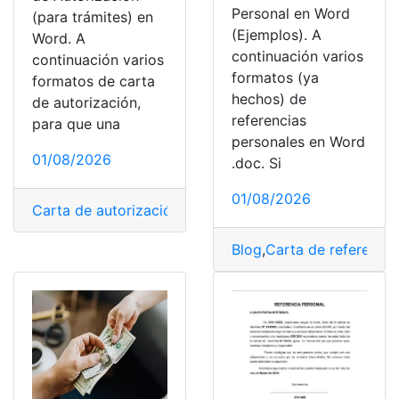
Personal en Word
(para trámites) en
(Ejemplos). A
Word. A
continuación varios
continuación varios
formatos (ya
formatos de carta
hechos) de
de autorización,
referencias
para que una
personales en Word
01/08/2026
.doc. Si
01/08/2026
Carta de autorización
,
documentos
,
Ecuador
,
Herramien
Blog
,
Carta de referencia