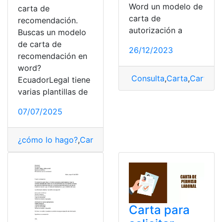
Word un modelo de
carta de
carta de
recomendación.
autorización a
Buscas un modelo
de carta de
26/12/2023
recomendación en
word?
Consulta
,
Carta
,
Carta de
EcuadorLegal tiene
varias plantillas de
07/07/2025
¿cómo lo hago?
,
Carta de recomendación
,
Consultas
,
r
Carta para