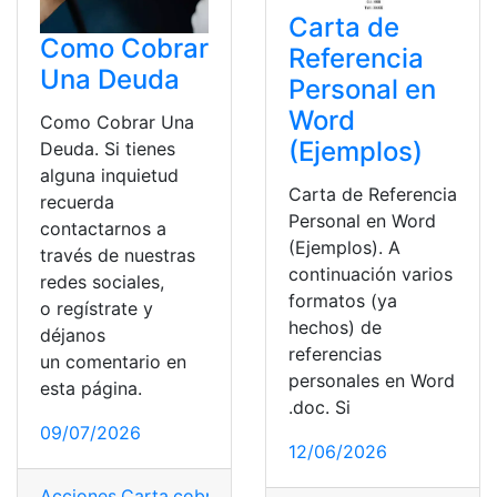
Carta de
Como Cobrar
Referencia
Una Deuda
Personal en
Word
Como Cobrar Una
(Ejemplos)
Deuda. Si tienes
alguna inquietud
Carta de Referencia
recuerda
Personal en Word
contactarnos a
(Ejemplos). A
través de nuestras
continuación varios
redes sociales,
formatos (ya
o regístrate y
hechos) de
déjanos
referencias
un comentario en
personales en Word
esta página.
.doc. Si
09/07/2026
12/06/2026
Acciones
,
Carta
,
cobrar
,
Dinero
,
Noticias
,
Pagar
,
Prestam