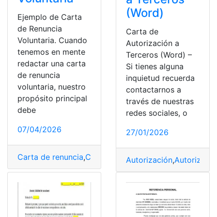
(Word)
Ejemplo de Carta
de Renuncia
Carta de
Voluntaria. Cuando
Autorización a
tenemos en mente
Terceros (Word) –
redactar una carta
Si tienes alguna
de renuncia
inquietud recuerda
voluntaria, nuestro
contactarnos a
propósito principal
través de nuestras
debe
redes sociales, o
07/04/2026
27/01/2026
Carta de renuncia
,
Cartas
,
Consultas
,
Ecuador
,
Herramie
Autorización
,
Autorizació