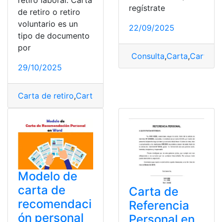
retiro laboral. Carta
regístrate
de retiro o retiro
voluntario es un
22/09/2025
tipo de documento
por
Consulta
,
Carta
,
Carta de
29/10/2025
Carta de retiro
,
Cartas
,
Teletrabajo
Modelo de
carta de
Carta de
recomendaci
Referencia
ón personal
Personal en