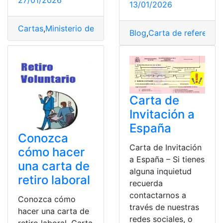
13/01/2026
Cartas
,
Ministerio de trabajo
,
Modelo
,
Tecnología
,
Traba
Blog
,
Carta de referencia
Carta de
Invitación a
España
Conozca
Carta de Invitación
cómo hacer
a España – Si tienes
una carta de
alguna inquietud
retiro laboral
recuerda
contactarnos a
Conozca cómo
través de nuestras
hacer una carta de
redes sociales, o