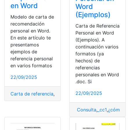
en Word
Word
(Ejemplos)
Modelo de carta de
recomendación
Carta de Referencia
personal en Word.
Personal en Word
En este artículo te
(Ejemplos). A
presentamos
continuación varios
ejemplos de
formatos (ya
referencia personal
hechos) de
en varios formatos
referencias
personales en Word
22/09/2025
.doc. Si
22/09/2025
Carta de referencia
,
Laboral
,
Modelos
,
ofertas de traba
Consulta
,
_cc1
,
¿cómo lo