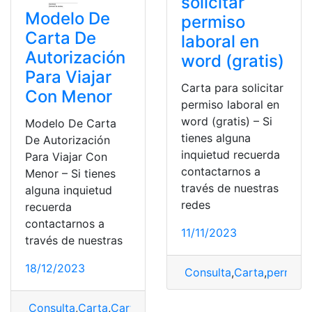
solicitar
Modelo De
permiso
Carta De
laboral en
Autorización
word (gratis)
Para Viajar
Carta para solicitar
Con Menor
permiso laboral en
word (gratis) – Si
Modelo De Carta
tienes alguna
De Autorización
inquietud recuerda
Para Viajar Con
contactarnos a
Menor – Si tienes
través de nuestras
alguna inquietud
redes
recuerda
contactarnos a
11/11/2023
través de nuestras
18/12/2023
Consulta
,
Carta
,
permiso
,
Consulta
,
Carta
,
Carta de autorización
,
Modelo
,
Viajar