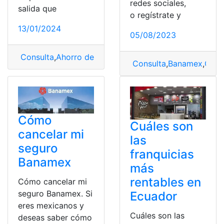
redes sociales,
salida que
o regístrate y
13/01/2024
05/08/2023
Consulta
,
Ahorro de energía
,
Dell
,
Monitor
Consulta
,
Banamex
,
Cómo
Cómo
Cuáles son
cancelar mi
las
seguro
franquicias
Banamex
más
rentables en
Cómo cancelar mi
seguro Banamex. Si
Ecuador
eres mexicanos y
Cuáles son las
deseas saber cómo