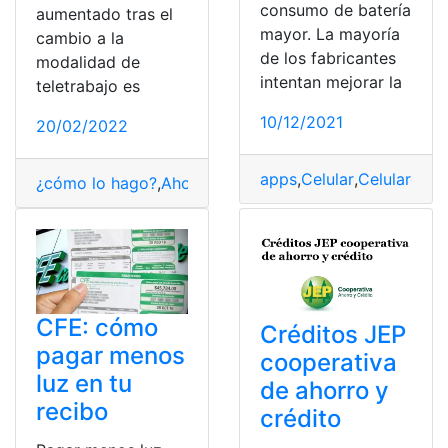
consumo de batería
aumentado tras el
mayor. La mayoría
cambio a la
de los fabricantes
modalidad de
intentan mejorar la
teletrabajo es
10/12/2021
20/02/2022
apps
,
Celular
,
Celulares
,
S
¿cómo lo hago?
,
Ahorros
,
Consejos
,
Consultas
,
energía
,
T
CFE: cómo
Créditos JEP
pagar menos
cooperativa
luz en tu
de ahorro y
recibo
crédito