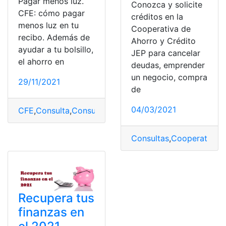
Pagar menos luz.
Conozca y solicite
CFE: cómo pagar
créditos en la
menos luz en tu
Cooperativa de
recibo. Además de
Ahorro y Crédito
ayudar a tu bolsillo,
JEP para cancelar
el ahorro en
deudas, emprender
un negocio, compra
29/11/2021
de
04/03/2021
CFE
,
Consulta
,
Consulta online
,
planilla
,
planilla de luz
Consultas
,
Cooperativa 
Recupera tus
finanzas en