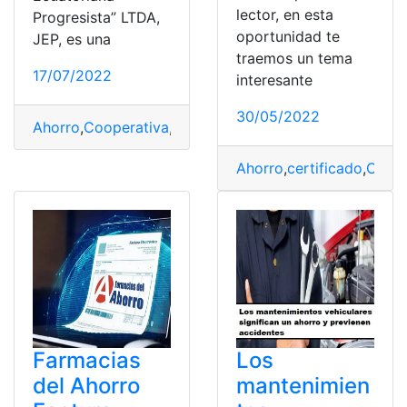
lector, en esta
Progresista” LTDA,
oportunidad te
JEP, es una
traemos un tema
17/07/2022
interesante
30/05/2022
Ahorro
,
Cooperativa
,
crédito
,
Préstamo
,
Requisitos
Ahorro
,
certificado
,
Comis
Farmacias
Los
del Ahorro
mantenimien