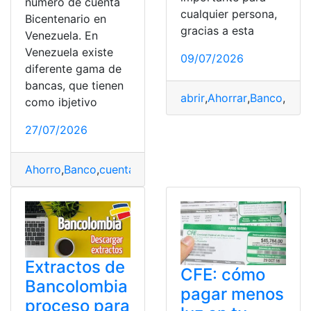
número de cuenta
cualquier persona,
Bicentenario en
gracias a esta
Venezuela. En
Venezuela existe
09/07/2026
diferente gama de
bancas, que tienen
abrir
,
Ahorrar
,
Banco
,
Paqu
como ibjetivo
27/07/2026
Ahorro
,
Banco
,
cuenta
,
Venezuela
Extractos de
CFE: cómo
Bancolombia
pagar menos
proceso para