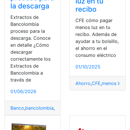
luz en tu
la descarga
recibo
Extractos de
CFE cómo pagar
Bancolombia
menos luz en tu
proceso para la
recibo. Además de
descarga. Conoce
ayudar a tu bolsillo,
en detalle ¿Cómo
el ahorro en el
descargar
consumo eléctrico
correctamente los
Extractos de
01/10/2025
Bancolombia a
través de
Ahorro
,
CFE
,
menos luz
,
P
01/06/2026
Banco
,
bancolombia
,
Descarga
,
Extractos
,
proceso
,
Requ