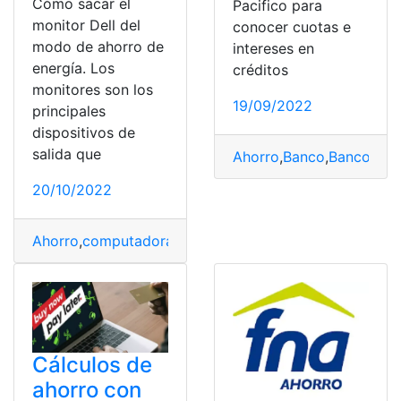
Cómo sacar el
Pacifico para
monitor Dell del
conocer cuotas e
modo de ahorro de
intereses en
energía. Los
créditos
monitores son los
19/09/2022
principales
dispositivos de
salida que
Ahorro
,
Banco
,
Banco del 
20/10/2022
Ahorro
,
computadora
,
Dell
,
energía
,
Monitor
Cálculos de
ahorro con