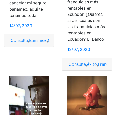
franquicias más
cancelar mi seguro
rentables en
banamex, aquí te
Ecuador. ¿Quieres
tenemos toda
saber cuáles son
14/07/2023
las franquicias más
rentables en
Ecuador? El Banco
Consulta
,
Banamex
,
Cancelar
,
Cuenta Banamex
,
seguro
12/07/2023
Consulta
,
éxito
,
Franquic