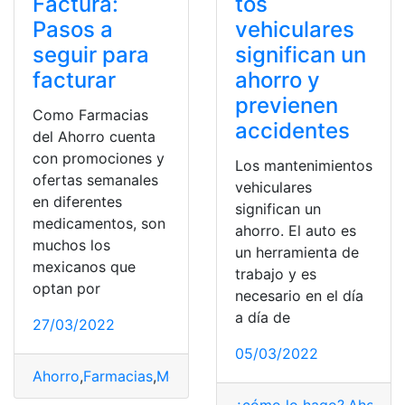
Factura:
tos
Pasos a
vehiculares
seguir para
significan un
facturar
ahorro y
previenen
Como Farmacias
accidentes
del Ahorro cuenta
con promociones y
Los mantenimientos
ofertas semanales
vehiculares
en diferentes
significan un
medicamentos, son
ahorro. El auto es
muchos los
un herramienta de
mexicanos que
trabajo y es
optan por
necesario en el día
a día de
27/03/2022
05/03/2022
Ahorro
,
Farmacias
,
Medicamentos
,
mexicanos
,
Precios
¿cómo lo hago?
,
Ahorros