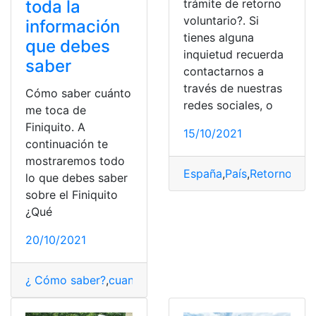
trámite de retorno
toda la
voluntario?. Si
información
tienes alguna
que debes
inquietud recuerda
saber
contactarnos a
través de nuestras
Cómo saber cuánto
redes sociales, o
me toca de
Finiquito. A
15/10/2021
continuación te
mostraremos todo
España
,
País
,
Retorno pro
lo que debes saber
sobre el Finiquito
¿Qué
20/10/2021
¿ Cómo saber?
,
cuanto
,
Finiquito
,
México
,
Tipos
,
toca