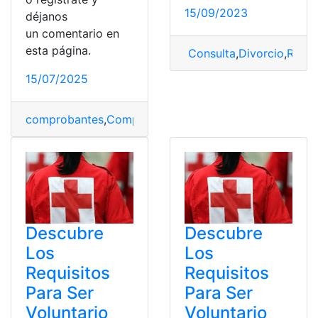
15/09/2023
déjanos
un comentario en
esta página.
Consulta
,
Divorcio
,
Requi
15/07/2025
comprobantes
,
Comprobantes
,
consultar planilla
,
Consul
Descubre
Descubre
Los
Los
Requisitos
Requisitos
Para Ser
Para Ser
Voluntario
Voluntario