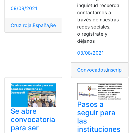
inquietud recuerda
09/09/2021
contactarnos a
través de nuestras
Cruz roja
,
España
,
Requisitos
,
Trabajadores
,
Trabajo
,
Volu
redes sociales,
o regístrate y
déjanos
03/08/2021
Convocados
,
inscripción
,
Pasos a
Se abre
seguir para
convocatoria
las
para ser
instituciones