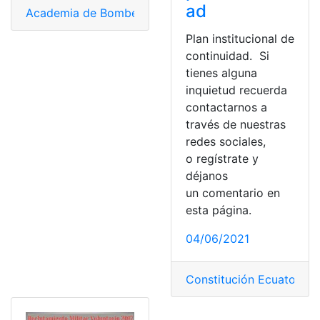
ad
Academia de Bomberos
,
Clases
,
Clases presenciales
,
Co
Plan institucional de
continuidad. Si
tienes alguna
inquietud recuerda
contactarnos a
través de nuestras
redes sociales,
o regístrate y
déjanos
un comentario en
esta página.
04/06/2021
Constitución Ecuatorian