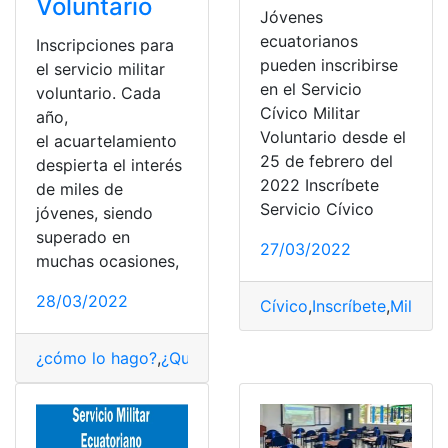
Voluntario
Jóvenes
ecuatorianos
Inscripciones para
pueden inscribirse
el servicio militar
en el Servicio
voluntario. Cada
Cívico Militar
año,
Voluntario desde el
el acuartelamiento
25 de febrero del
despierta el interés
2022 Inscríbete
de miles de
Servicio Cívico
jóvenes, siendo
superado en
27/03/2022
muchas ocasiones,
28/03/2022
Cívico
,
Inscríbete
,
Militar
,
¿cómo lo hago?
,
¿Qué es?
,
Consultas
,
Ecuador
,
Herramie