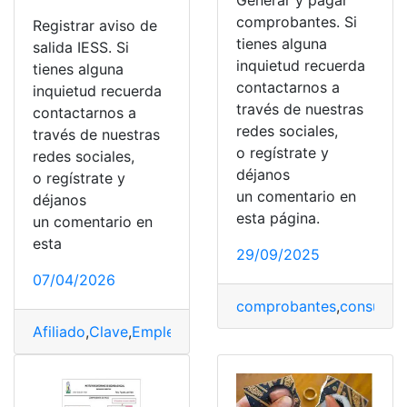
Generar y pagar
comprobantes. Si
Registrar aviso de
tienes alguna
salida IESS. Si
inquietud recuerda
tienes alguna
contactarnos a
inquietud recuerda
través de nuestras
contactarnos a
redes sociales,
través de nuestras
o regístrate y
redes sociales,
déjanos
o regístrate y
un comentario en
déjanos
esta página.
un comentario en
esta
29/09/2025
07/04/2026
comprobantes
,
consultar 
Afiliado
,
Clave
,
Empleado
,
IESS
,
patronal
,
registrar
,
Requis