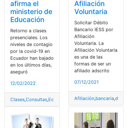
afirma el
Afiliación
ministerio de
Voluntaria
Educación
Solicitar Débito
Bancario IESS por
Retorno a clases
Afiliación
presenciales. Los
Voluntaria. La
niveles de contagio
Afiliación Voluntaria
por la covid-19 en
es una de las
Ecuador han bajado
formas de ser un
en los últimos días,
afiliado adscrito
aseguró
07/12/2021
12/02/2022
Afiliación
,
bancaria
,
débit
Clases
,
Consultas
,
Ecuador
,
Educación
,
Ministerio de Ed