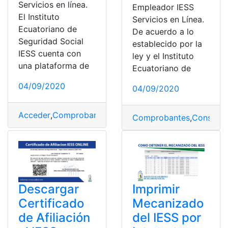
Servicios en línea.
Empleador IESS
El Instituto
Servicios en Línea.
Ecuatoriano de
De acuerdo a lo
Seguridad Social
establecido por la
IESS cuenta con
ley y el Instituto
una plataforma de
Ecuatoriano de
04/09/2020
04/09/2020
Acceder
,
Comprobantes
,
Consultas
,
Ecuador
,
empleador
Comprobantes
,
Consulta
Descargar
Imprimir
Certificado
Mecanizado
de Afiliación
del IESS por