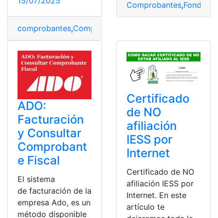
15/07/2025
Comprobantes
,
Fondos
,
I
comprobantes
,
Comprobantes
,
consultar planilla
,
Consul
Certificado
ADO:
de NO
Facturación
afiliación
y Consultar
IESS por
Comprobant
Internet
e Fiscal
Certificado de NO
El sistema
afiliación IESS por
de facturación de la
Internet. En este
empresa Ado, es un
artículo te
método disponible