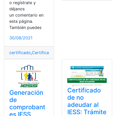
o regístrate y
déjanos
un comentario en
esta página.
También puedes
30/08/2021
certificado
,
Certificado de empadronamiento
,
Certific
Certificado
Generación
de no
de
adeudar al
comprobant
IESS: Trámite
es IESS