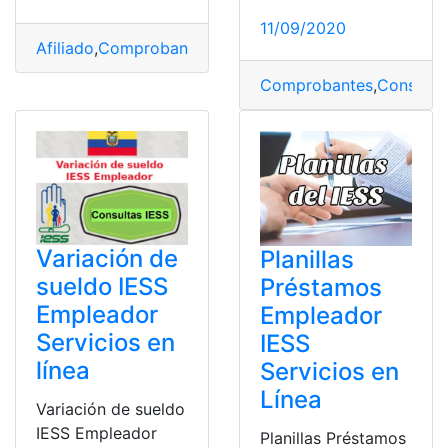
11/09/2020
Afiliado
,
Comprobantes
,
Consultas
,
Ecuador
,
Herramient
Comprobantes
,
Consulta
Variación de
Planillas
sueldo IESS
Préstamos
Empleador
Empleador
Servicios en
IESS
línea
Servicios en
Línea
Variación de sueldo
IESS Empleador
Planillas Préstamos