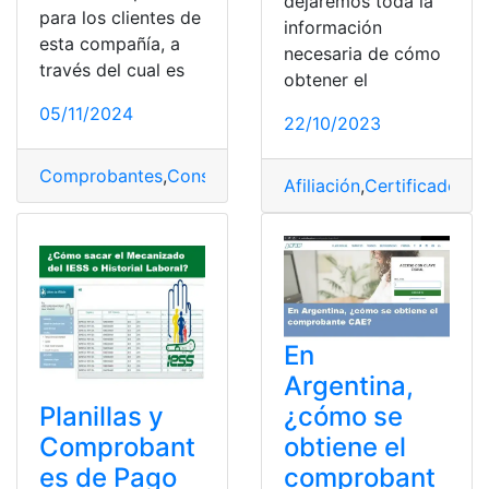
dejaremos toda la
para los clientes de
información
esta compañía, a
necesaria de cómo
través del cual es
obtener el
05/11/2024
22/10/2023
Comprobantes
,
Consulta
,
Facturas
,
Noticias
Afiliación
,
Certificado de
En
Argentina,
Planillas y
¿cómo se
Comprobant
obtiene el
es de Pago
comprobant