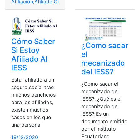
Afiliación
,
Afiliado
,
Comprobantes
,
Consultas
,
Fondos
,
IE
Cómo Saber
¿Como sacar
Si Estoy
el
Afiliado Al
mecanizado
IESS
del IESS?
Estar afiliado a un
¿Como sacar el
seguro social trae
mecanizado del
muchos beneficios
IESS?. ¿Qué es el
para los afiliados,
mecanizado del
existen muchos
IESS? Es un
casos en los que
documento emitido
una persona
por el Instituto
Ecuatoriano
19/12/2020