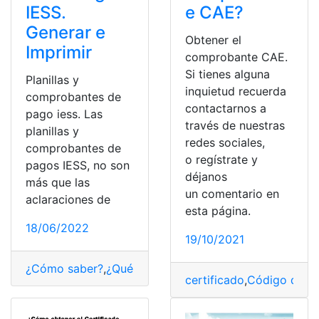
IESS.
e CAE?
Generar e
Obtener el
Imprimir
comprobante CAE.
Si tienes alguna
Planillas y
inquietud recuerda
comprobantes de
contactarnos a
pago iess. Las
través de nuestras
planillas y
redes sociales,
comprobantes de
o regístrate y
pagos IESS, no son
déjanos
más que las
un comentario en
aclaraciones de
esta página.
18/06/2022
19/10/2021
¿Cómo saber?
,
¿Qué es?
,
Comprobantes
,
Consultas
,
Ecu
certificado
,
Código de au