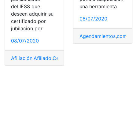
del IESS que
una herramienta
deseen adquirir su
08/07/2020
certificado por
jubilación por
Agendamientos
,
comprob
08/07/2020
Afiliación
,
Afiliado
,
Certificados
,
Comprobantes
,
Consult