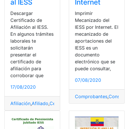
al IESS
Internet
Descargar
Imprimir
Certificado de
Mecanizado del
Afiliación al IESS.
IESS por Internet. El
En algunos trámites
mecanizado de
laborales te
aportaciones del
solicitarán
IESS es un
presentar el
documento
certificado de
electrónico que se
afiliación para
puede consultar,
corroborar que
07/08/2020
17/08/2020
Comprobantes
,
Consulta
Afiliación
,
Afiliado
,
Certificados
,
Comprobantes
,
Consult