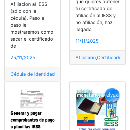
que quieres obtener
Afiliacion al IESS
tu certificado de
(sólo con la
afiliación al IESS y
cédula). Paso a
no afiliación, haz
paso le
llegado
mostraremos como
sacar el certificado
11/11/2025
de
25/11/2025
Afiliación
,
Certificados
,
C
Cédula de identidad
,
Certificado de no afiliación
,
Certi