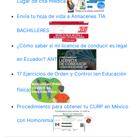
Lugar de cita médica
Envía tu hoja de vida a Almacenes TÍA
BACHILLERES
¿Cómo saber si mi licencia de conducir es legal
en Ecuador? ANT
17 Ejercicios de Orden y Control (en Educación
física)
Procedimiento para obtener tu CURP en México
con Homonimia