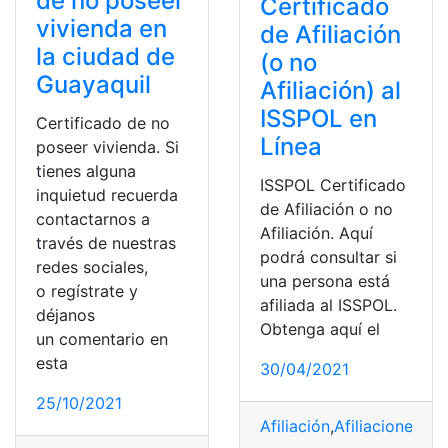
de no poseer
Certificado
vivienda en
de Afiliación
la ciudad de
(o no
Guayaquil
Afiliación) al
ISSPOL en
Certificado de no
Línea
poseer vivienda. Si
tienes alguna
ISSPOL Certificado
inquietud recuerda
de Afiliación o no
contactarnos a
Afiliación. Aquí
través de nuestras
podrá consultar si
redes sociales,
una persona está
o regístrate y
afiliada al ISSPOL.
déjanos
Obtenga aquí el
un comentario en
esta
30/04/2021
25/10/2021
Afiliación
,
Afiliaciones
,
Afi