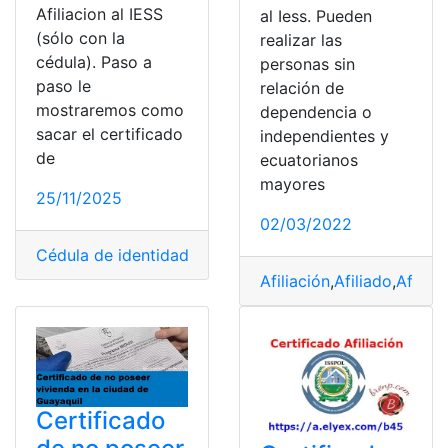
Afiliacion al IESS
al Iess. Pueden
(sólo con la
realizar las
cédula). Paso a
personas sin
paso le
relación de
mostraremos como
dependencia o
sacar el certificado
independientes y
de
ecuatorianos
mayores
25/11/2025
02/03/2022
Cédula de identidad
,
Certificado de no afiliación
,
Certi
Afiliación
,
Afiliado
,
Afiliad
Certificado