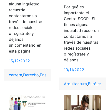
alguna inquietud
Por qué es
recuerda
importante el
contactarnos a
Centro SCOP. Si
través de nuestras
tienes alguna
redes sociales,
inquietud recuerda
o regístrate y
contactarnos a
déjanos
través de nuestras
un comentario en
redes sociales,
esta página.
o regístrate y
déjanos
15/12/2022
10/11/2022
carrera
,
Derecho
,
Enseñanza
,
Estudiar
,
licenciaturas
,
unive
Arquitectura
,
Buró
,
centra