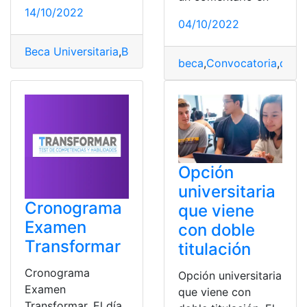
14/10/2022
04/10/2022
Beca Universitaria
,
Becas
,
Consultas
,
Jóvenes escribiend
beca
,
Convocatoria
,
docu
Opción
universitaria
Cronograma
que viene
Examen
con doble
Transformar
titulación
Cronograma
Opción universitaria
Examen
que viene con
Transformar. El día