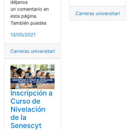
déjanos
un comentario en
Carreras universitarias
,
C
esta página.
También puedes
13/05/2021
Carreras universitarias
,
Cupos
,
EAES
,
Oferta Académica
Inscripción a
Curso de
Nivelación
de la
Senescyt