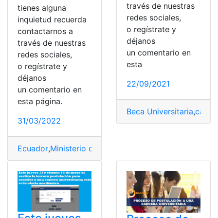
través de nuestras
tienes alguna
redes sociales,
inquietud recuerda
o regístrate y
contactarnos a
déjanos
través de nuestras
un comentario en
redes sociales,
esta
o regístrate y
déjanos
22/09/2021
un comentario en
esta página.
Beca Universitaria
,
carrer
31/03/2022
Ecuador
,
Ministerio de Desarrollo Urbano y Vivienda
,
R