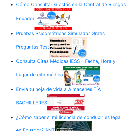
Cómo Consultar si estás en la Central de Riesgos
Ecuador
Pruebas Psicométricas Simulador Gratis
Preguntas Test
Consulta Citas Médicas IESS – Fecha, Hora y
Lugar de cita médica
Envía tu hoja de vida a Almacenes TÍA
BACHILLERES
¿Cómo saber si mi licencia de conducir es legal
en Ecuador? ANT