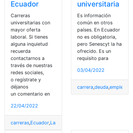
Ecuador
universitaria
Carreras
Es información
universitarias con
común en otros
mayor oferta
países. En Ecuador
laboral. Si tienes
no es obligatoria,
alguna inquietud
pero Senescyt la ha
recuerda
ofrecido. Es un
contactarnos a
requisito para
través de nuestras
03/04/2022
redes sociales,
o regístrate y
déjanos
carrera
,
deuda
,
empleabil
un comentario en
22/04/2022
carreras
,
Ecuador
,
Laboral
,
Oferta
,
universitaria