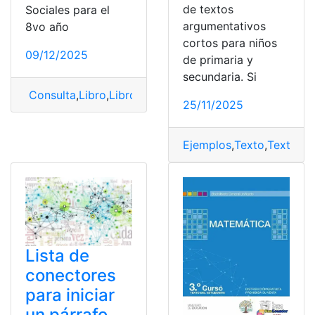
de textos
Sociales para el
argumentativos
8vo año
cortos para niños
09/12/2025
de primaria y
secundaria. Si
Consulta
,
Libro
,
Libro Ciencias Sociales
,
ministerio
,
Mini
25/11/2025
Ejemplos
,
Texto
,
Texto na
Lista de
conectores
para iniciar
un párrafo