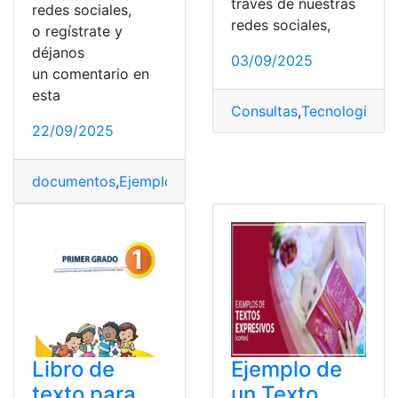
través de nuestras
redes sociales,
redes sociales,
o regístrate y
déjanos
03/09/2025
un comentario en
esta
Consultas
,
Tecnología
,
to
22/09/2025
documentos
,
Ejemplos
,
Ejemplos cortos
,
informativo
,
Te
Libro de
Ejemplo de
texto para
un Texto