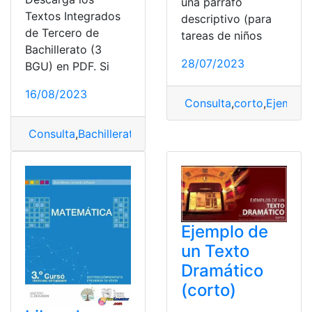
una párrafo
Textos Integrados
descriptivo (para
de Tercero de
tareas de niños
Bachillerato (3
28/07/2023
BGU) en PDF. Si
16/08/2023
Consulta
,
corto
,
Ejemplo
Consulta
,
Bachillerato
,
BGU
,
Integrados
,
Texto
,
Textos in
Ejemplo de
un Texto
Dramático
(corto)