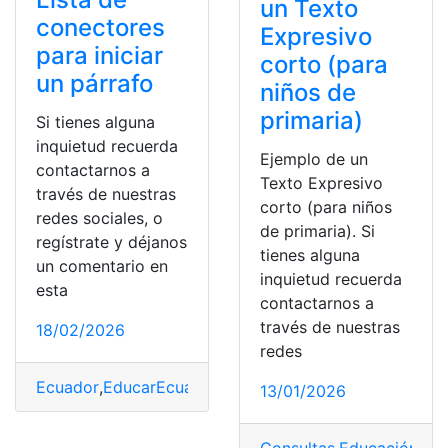
un Texto
conectores
Expresivo
para iniciar
corto (para
un párrafo
niños de
primaria)
Si tienes alguna
inquietud recuerda
Ejemplo de un
contactarnos a
Texto Expresivo
través de nuestras
corto (para niños
redes sociales, o
de primaria). Si
regístrate y déjanos
tienes alguna
un comentario en
inquietud recuerda
esta
contactarnos a
través de nuestras
18/02/2026
redes
Ecuador
,
EducarEcuador
,
Ensayos
,
Frases
,
lista
13/01/2026
Consultas
,
Educación
,
Eje