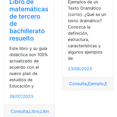
Libro de
Ejemplos de un
matemáticas
Texto Dramático
(corto). ¿Qué es un
de tercero
texto dramático?
de
Conozca la
bachillerato
definición,
resuelto
estructura,
características y
Este libro y su guía
algunos ejemplos
didáctica son 100%
de
actualizado de
acuerdo con el
23/06/2023
nuevo plan de
estudios de
Consulta
,
Ejemplo
,
Ejemp
Educación y
28/07/2023
Consulta
,
Libro
,
Libro de matemáticas
,
Libro Resuelto
,
M