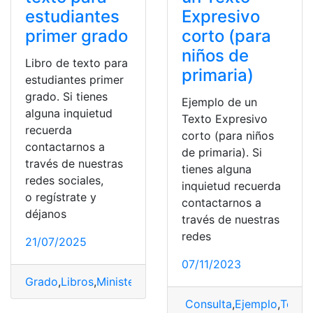
estudiantes
Expresivo
primer grado
corto (para
niños de
Libro de texto para
primaria)
estudiantes primer
grado. Si tienes
Ejemplo de un
alguna inquietud
Texto Expresivo
recuerda
corto (para niños
contactarnos a
de primaria). Si
través de nuestras
tienes alguna
redes sociales,
inquietud recuerda
o regístrate y
contactarnos a
déjanos
través de nuestras
redes
21/07/2025
07/11/2023
Grado
,
Libros
,
Ministerio de Educación
,
PDF
,
Texto
Consulta
,
Ejemplo
,
Texto
,