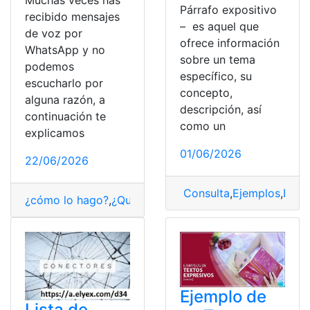
Muchas veces has
Párrafo expositivo
recibido mensajes
– es aquel que
de voz por
ofrece información
WhatsApp y no
sobre un tema
podemos
específico, su
escucharlo por
concepto,
alguna razón, a
descripción, así
continuación te
como un
explicamos
01/06/2026
22/06/2026
Consulta
,
Ejemplos
,
Expo
¿cómo lo hago?
,
¿Qué es?
,
mensajería
,
mensajes de tex
Ejemplo de
Lista de