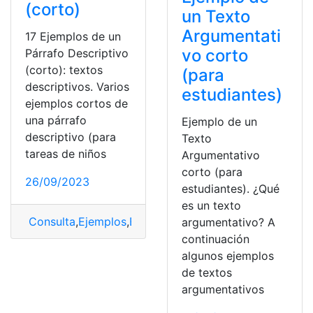
(corto)
un Texto
Argumentati
17 Ejemplos de un
vo corto
Párrafo Descriptivo
(corto): textos
(para
descriptivos. Varios
estudiantes)
ejemplos cortos de
una párrafo
Ejemplo de un
descriptivo (para
Texto
tareas de niños
Argumentativo
corto (para
26/09/2023
estudiantes). ¿Qué
es un texto
Consulta
,
Ejemplos
,
Ejemplos cortos
,
Párrafo
,
Párrafo D
argumentativo? A
continuación
algunos ejemplos
de textos
argumentativos