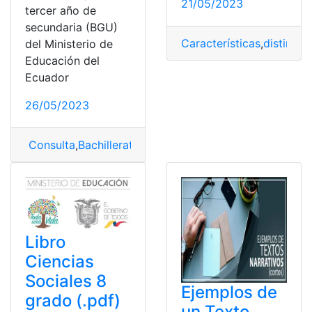
21/05/2023
tercer año de
secundaria (BGU)
Características
,
distinguir
del Ministerio de
Educación del
Ecuador
26/05/2023
Consulta
,
Bachillerato
,
Historia
,
Libro
,
Libro Resuelto
,
Re
Libro
Ciencias
Sociales 8
Ejemplos de
grado (.pdf)
un Texto