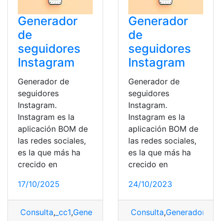
Generador
Generador
de
de
seguidores
seguidores
Instagram
Instagram
Generador de
Generador de
seguidores
seguidores
Instagram.
Instagram.
Instagram es la
Instagram es la
aplicación BOM de
aplicación BOM de
las redes sociales,
las redes sociales,
es la que más ha
es la que más ha
crecido en
crecido en
17/10/2025
24/10/2023
Consulta
,
_cc1
,
Generador
,
Generador de seguidores
Consulta
,
Generador
,
Gen
,
In