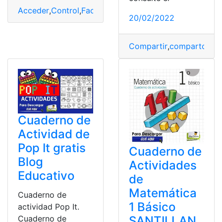
Acceder
,
Control
,
Facebook
,
Funciones
,
Noticias
20/02/2022
Compartir
,
comparto
,
Ins
Cuaderno de
Actividad de
Pop It gratis
Cuaderno de
Blog
Actividades
Educativo
de
Matemática
Cuaderno de
1 Básico
actividad Pop It.
SANTILLAN
Cuaderno de