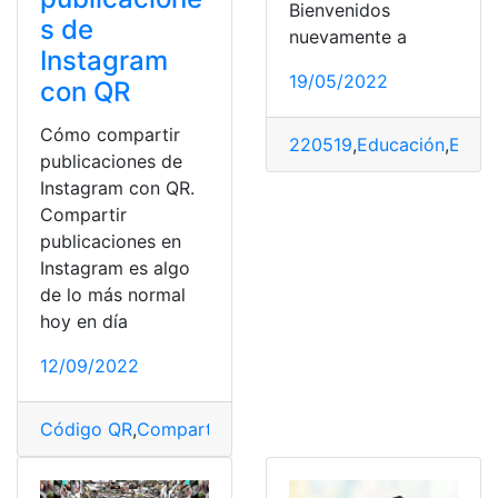
Bienvenidos
s de
nuevamente a
Instagram
19/05/2022
con QR
Cómo compartir
220519
,
Educación
,
Estud
publicaciones de
Instagram con QR.
Compartir
publicaciones en
Instagram es algo
de lo más normal
hoy en día
12/09/2022
Código QR
,
Compartir
,
Instagram
,
Publicaciones
,
Reel