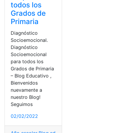
todos los
Grados de
Primaria
Diagnóstico
Socioemocional.
Diagnóstico
Socioemocional
para todos los
Grados de Primaria
– Blog Educativo ,
Bienvenidos
nuevamente a
nuestro Blog!
Seguimos
02/02/2022
Año escolar
,
Blog
,
educativos
,
escolar
,
Plan educativo
,
Re