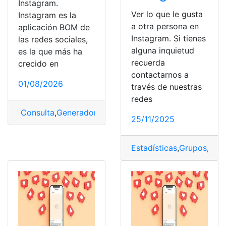
Instagram.
Ver lo que le gusta
Instagram es la
a otra persona en
aplicación BOM de
Instagram. Si tienes
las redes sociales,
alguna inquietud
es la que más ha
recuerda
crecido en
contactarnos a
01/08/2026
través de nuestras
redes
Consulta
,
Generador
,
Generador de seguidores
,
Instag
25/11/2025
Estadísticas
,
Grupos
,
Gus