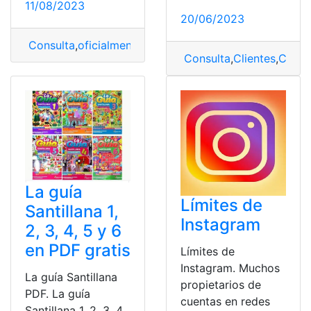
11/08/2023
20/06/2023
Consulta
,
oficialmente
,
Suzuki
,
Suzuki Grand
,
Suzuki Gra
Consulta
,
Clientes
,
Comp
La guía
Límites de
Santillana 1,
Instagram
2, 3, 4, 5 y 6
en PDF gratis
Límites de
Instagram. Muchos
La guía Santillana
propietarios de
PDF. La guía
cuentas en redes
Santillana 1, 2, 3, 4,