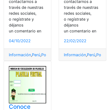
contactarnos a
contactarnos a
través de nuestras
través de nuestras
redes sociales,
redes sociales,
o regístrate y
o regístrate y
déjanos
déjanos
un comentario en
un comentario en
04/10/2022
22/02/2022
Información
,
Perú
,
Policía
,
policía nacional
Información
,
postulación
,
Perú
,
Policía
,
R
,
Conoce