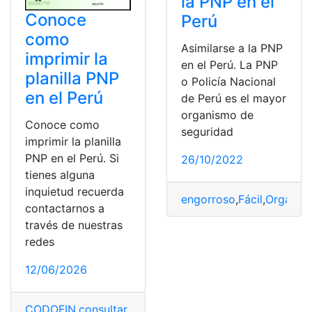
la PNP en el
Conoce
Perú
como
Asimilarse a la PNP
imprimir la
en el Perú. La PNP
planilla PNP
o Policía Nacional
en el Perú
de Perú es el mayor
organismo de
Conoce como
seguridad
imprimir la planilla
PNP en el Perú. Si
26/10/2022
tienes alguna
inquietud recuerda
engorroso
,
Fácil
,
Organis
contactarnos a
través de nuestras
redes
12/06/2026
CODOFIN
,
consultar
,
Noticias
,
Perú
,
planilla
,
PNP