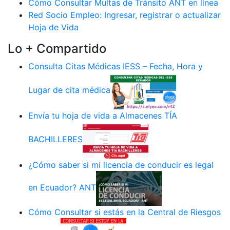
Cómo Consultar Multas de Tránsito ANT en línea
Red Socio Empleo: Ingresar, registrar o actualizar
Hoja de Vida
Lo + Compartido
Consulta Citas Médicas IESS – Fecha, Hora y
Lugar de cita médica
Envía tu hoja de vida a Almacenes TÍA
BACHILLERES
¿Cómo saber si mi licencia de conducir es legal
en Ecuador? ANT
Cómo Consultar si estás en la Central de Riesgos