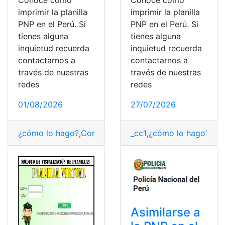
Conoce como
Conoce como
imprimir la planilla
imprimir la planilla
PNP en el Perú. Si
PNP en el Perú. Si
tienes alguna
tienes alguna
inquietud recuerda
inquietud recuerda
contactarnos a
contactarnos a
través de nuestras
través de nuestras
redes
redes
01/08/2026
27/07/2026
¿cómo lo hago?
,
Consulta la planilla
_cc1
,
¿cómo lo hago?
,
PNP
,
Her
Asimilarse a