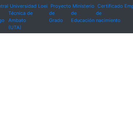
tral
Universidad
Loei
Proyecto
Ministerio
Certificado
Emp
Técnica de
de
de
de
go
Ambato
Grado
Educación
nacimiento
(UTA)