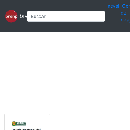
Ineval
Cen
de
brenp
ries