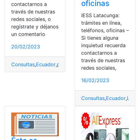
oficinas
contactarnos a
través de nuestras
IESS Latacunga:
redes sociales, o
trámites en línea,
regístrate y déjanos
teléfonos, oficinas –
un comentario
Si tienes alguna
inquietud recuerda
20/02/2023
contactarnos a
través de nuestras
Consultas
,
Ecuador
,
pandillas
,
Revista pandilla
redes sociales,
16/02/2023
Consultas
,
Ecuador
,
Lata