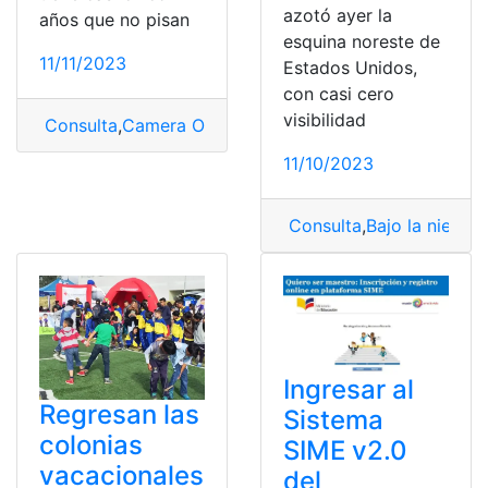
azotó ayer la
años que no pisan
esquina noreste de
11/11/2023
Estados Unidos,
con casi cero
visibilidad
Consulta
,
Camera Obscura
,
Entretenimiento
,
México
11/10/2023
Consulta
,
Bajo la nieve
,
B
Ingresar al
Regresan las
Sistema
colonias
SIME v2.0
vacacionales
del