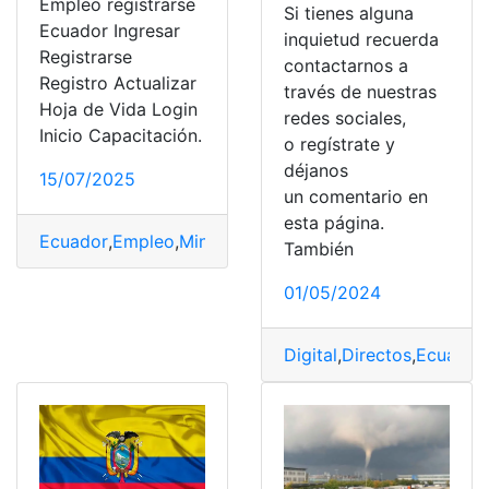
Empleo registrarse
Si tienes alguna
Ecuador Ingresar
inquietud recuerda
Registrarse
contactarnos a
Registro Actualizar
través de nuestras
Hoja de Vida Login
redes sociales,
Inicio Capacitación.
o regístrate y
déjanos
15/07/2025
un comentario en
esta página.
Ecuador
,
Empleo
,
Ministerio de trabajo
,
Noticias
,
Trabajo
También
01/05/2024
Digital
,
Directos
,
Ecuavisa