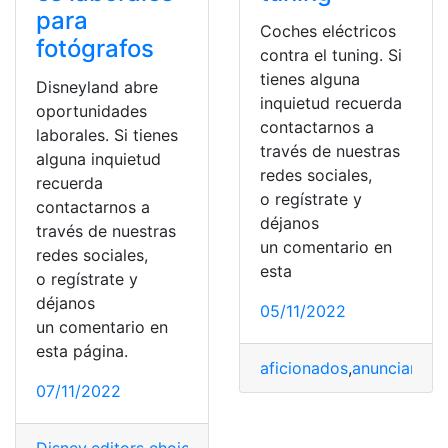
para
Coches eléctricos
fotógrafos
contra el tuning. Si
tienes alguna
Disneyland abre
inquietud recuerda
oportunidades
contactarnos a
laborales. Si tienes
través de nuestras
alguna inquietud
redes sociales,
recuerda
o regístrate y
contactarnos a
déjanos
través de nuestras
un comentario en
redes sociales,
esta
o regístrate y
déjanos
05/11/2022
un comentario en
esta página.
aficionados
,
anuncian
,
Co
07/11/2022
Disney
,
editors choice
,
Entretenimiento
,
Fotografía
,
Noti