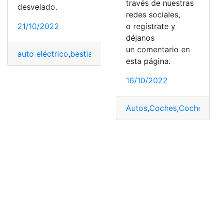
través de nuestras
desvelado.
redes sociales,
o regístrate y
21/10/2022
déjanos
un comentario en
auto eléctrico
,
bestialidad
,
Coches
,
Noticias
,
Rolls
esta página.
16/10/2022
Autos
,
Coches
,
Coches el