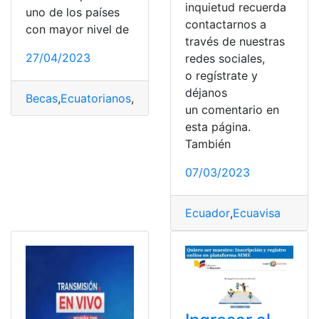
inquietud recuerda
uno de los países
contactarnos a
con mayor nivel de
través de nuestras
27/04/2023
redes sociales,
o regístrate y
déjanos
Becas
,
Ecuatorianos
,
instituciones
,
Japón
,
programa
,
Pro
un comentario en
esta página.
También
07/03/2023
Ecuador
,
Ecuavisa