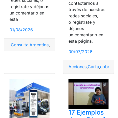
redes sociales, o
contactarnos a
regístrate y déjanos
través de nuestras
un comentario en
redes sociales,
esta
o regístrate y
déjanos
01/08/2026
un comentario en
esta página.
Consulta
,
Argentina
,
Noticias
,
Redes sociales
09/07/2026
Acciones
,
Carta
,
cobrar
,
D
17 Ejemplos