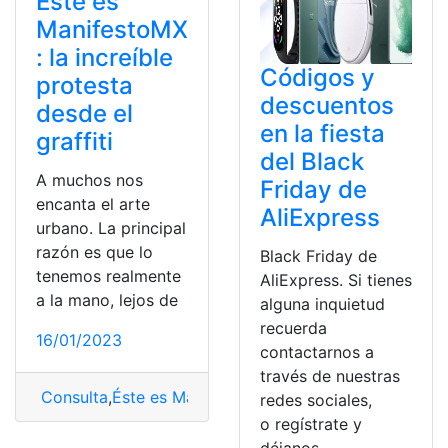
Éste es
ManifestoMX
: la increíble
Códigos y
protesta
descuentos
desde el
en la fiesta
graffiti
del Black
A muchos nos
Friday de
encanta el arte
AliExpress
urbano. La principal
razón es que lo
Black Friday de
tenemos realmente
AliExpress. Si tienes
a la mano, lejos de
alguna inquietud
recuerda
16/01/2023
contactarnos a
través de nuestras
Consulta
,
Éste es ManifestoMX
,
ManifestoMX
,
Protesta 
redes sociales,
o regístrate y
déjanos