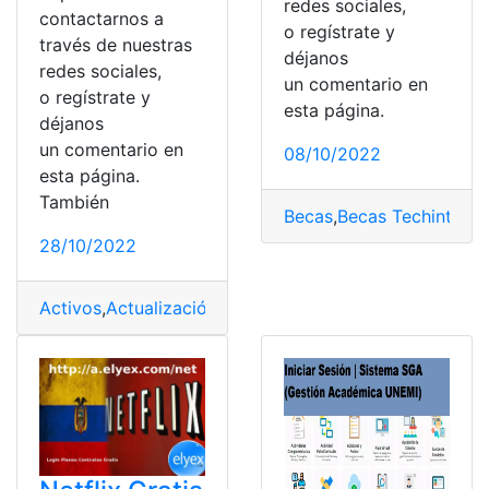
redes sociales,
contactarnos a
o regístrate y
través de nuestras
déjanos
redes sociales,
un comentario en
o regístrate y
esta página.
déjanos
un comentario en
08/10/2022
esta página.
También
Becas
,
Becas Techint
,
Fun
28/10/2022
Activos
,
Actualización
,
app
,
historias
,
iniciar sesión
,
Lavad