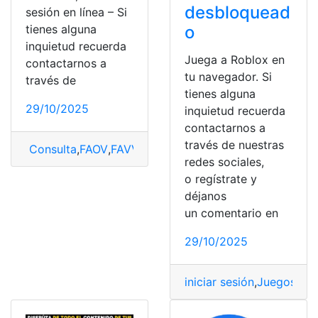
desbloquead
sesión en línea – Si
o
tienes alguna
inquietud recuerda
Juega a Roblox en
contactarnos a
tu navegador. Si
través de
tienes alguna
29/10/2025
inquietud recuerda
contactarnos a
través de nuestras
Consulta
,
FAOV
,
FAVV
,
iniciar sesión
,
registro
redes sociales,
o regístrate y
déjanos
un comentario en
29/10/2025
iniciar sesión
,
Juegos
,
jug