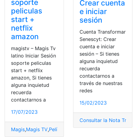
soporte
Crear cuenta
peliculas
e iniciar
start +
sesión
netflix
Cuenta Transformar
amazon
Senescyt: Crear
cuenta e iniciar
magistv – Magis Tv
sesión – Si tienes
latino Iniciar Sesión
alguna inquietud
soporte peliculas
recuerda
start + netflix
contactarnos a
amazon, Si tienes
través de nuestras
alguna inquietud
redes
recuerda
contactarnos a
15/02/2023
17/07/2023
Consultar la Nota Trans
Magis
,
Magis TV
,
Películas
,
Películas y series
,
Soporte
,
So