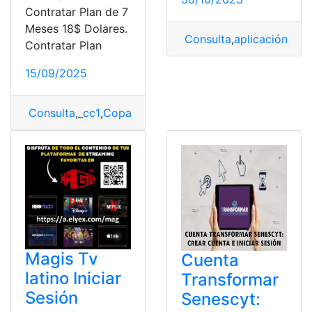
Contratar Plan de 7
Meses 18$ Dolares.
Consulta
,
aplicación
,
con
Contratar Plan
15/09/2025
Consulta
,
_cc1
,
Copa América
,
Copa Sudamericana
,
inic
Magis Tv
Cuenta
latino Iniciar
Transformar
Sesión
Senescyt: