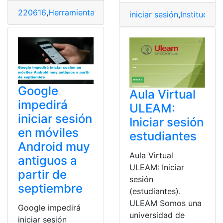
220616
,
Herramientas Ecuador
iniciar sesión
,
Institución
Google
Aula Virtual
impedirá
ULEAM:
iniciar sesión
Iniciar sesión
en móviles
estudiantes
Android muy
Aula Virtual
antiguos a
ULEAM: Iniciar
partir de
sesión
septiembre
(estudiantes).
ULEAM Somos una
Google impedirá
universidad de
iniciar sesión