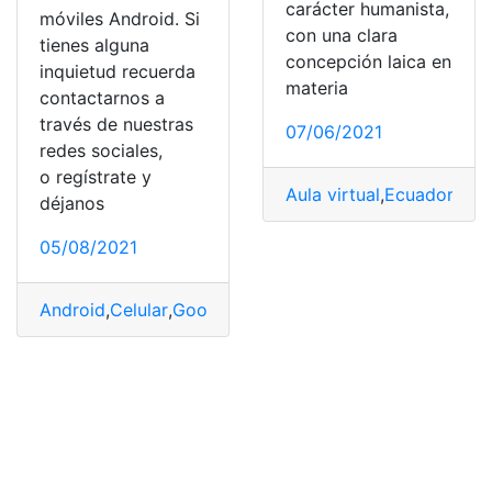
carácter humanista,
móviles Android. Si
con una clara
tienes alguna
concepción laica en
inquietud recuerda
materia
contactarnos a
través de nuestras
07/06/2021
redes sociales,
o regístrate y
Aula virtual
,
Ecuador
,
Est
déjanos
05/08/2021
Android
,
Celular
,
Google
,
Tecnología
,
Telefonos