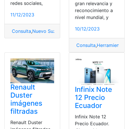
redes sociales,
gran relevancia y
reconocimiento a
11/12/2023
nivel mundial, y
10/12/2023
Consulta
,
Nuevo Suzuki
,
Suzuki
,
Suzuki Fronx
Consulta
,
Herramientas
,
Renault
Infinix Note
Duster
12 Precio
imágenes
Ecuador
filtradas
Infinix Note 12
Renault Duster
Precio Ecuador.