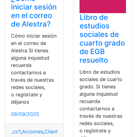
iniciar sesión
en el correo
Libro de
de Alestra?
estudios
sociales de
Cómo iniciar sesión
cuarto grado
en el correo de
de EGB
Alestra Si tienes
alguna inquietud
resuelto
recuerda
Libro de estudios
contactarnos a
sociales de cuarto
través de nuestras
grado. Si tienes
redes sociales,
alguna inquietud
o regístrate y
recuerda
déjanos
contactarnos a
09/09/2025
través de nuestras
redes sociales,
o regístrate y
_cc1
,
Acciones
,
Clientes
,
Consultas
,
Consultas online
,
cor