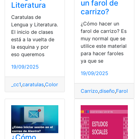
un farol de
Literatura
carrizo?
Caratulas de
¿Cómo hacer un
Lengua y Literatura.
farol de carrizo? Es
El inicio de clases
muy normal que se
está a la vuelta de
utilice este material
la esquina y por
para hacer faroles
eso queremos
ya que se
19/09/2025
19/09/2025
_cc1
,
caratulas
,
Colores
,
Descargar
,
diseño
,
Imprimir
,
Leng
Carrizo
,
diseño
,
Farol
,
Faro
¿Cómo