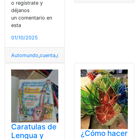
o regístrate y
déjanos
un comentario en
esta
01/10/2025
Automundo
,
cuenta
,
diseño
,
DongFeng
,
equipamiento
,
Mo
Caratulas de
¿Cómo hacer
Lengua y