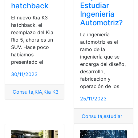
Estudiar
hatchback
Ingeniería
El nuevo Kia K3
Automotriz?
hatchback, el
reemplazo del Kia
La ingeniería
Rio 5, ahora es un
automotriz es el
SUV. Hace poco
ramo de la
habíamos
ingeniería que se
presentado el
encarga del diseño,
desarrollo,
30/11/2023
fabricación y
operación de los
Consulta
,
KIA
,
Kia K3
,
nuevo
,
Nuevo Kia K3
25/11/2023
Consulta
,
estudiar
,
in