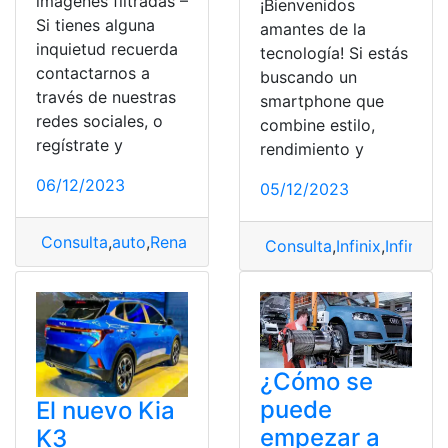
imágenes filtradas –
¡Bienvenidos
Si tienes alguna
amantes de la
inquietud recuerda
tecnología! Si estás
contactarnos a
buscando un
través de nuestras
smartphone que
redes sociales, o
combine estilo,
regístrate y
rendimiento y
06/12/2023
05/12/2023
Consulta
,
auto
,
Renault
,
SUV
Consulta
,
Infinix
,
Infinix 
¿Cómo se
puede
El nuevo Kia
empezar a
K3