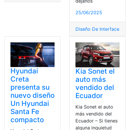
déjanos
25/06/2025
Diseño De Interfaces
,
Di
Hyundai
Kia Sonet el
Creta
auto más
presenta su
vendido del
nuevo diseño
Ecuador
Un Hyundai
Kia Sonet el auto
Santa Fe
más vendido del
compacto
Ecuador – Si tienes
alguna inquietud