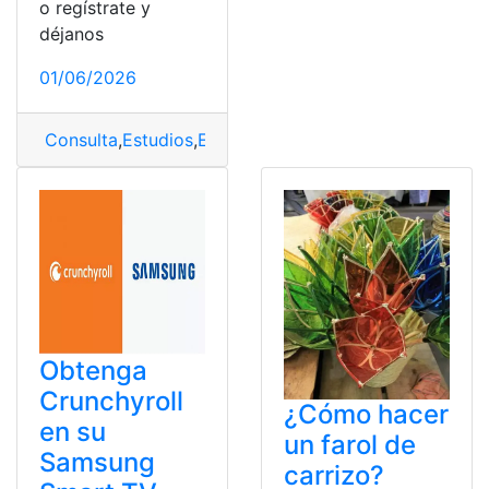
o regístrate y
déjanos
01/06/2026
Consulta
,
Estudios
,
Estudios sociales
,
Libro
,
Libro de es
Obtenga
Crunchyroll
¿Cómo hacer
en su
un farol de
Samsung
carrizo?