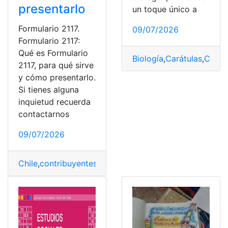
presentarlo
un toque único a
Formulario 2117.
09/07/2026
Formulario 2117:
Qué es Formulario
Biología
,
Carátulas
,
Creat
2117, para qué sirve
y cómo presentarlo.
Si tienes alguna
inquietud recuerda
contactarnos
09/07/2026
Chile
,
contribuyentes
,
documentos
,
Formulario 2117
,
soli