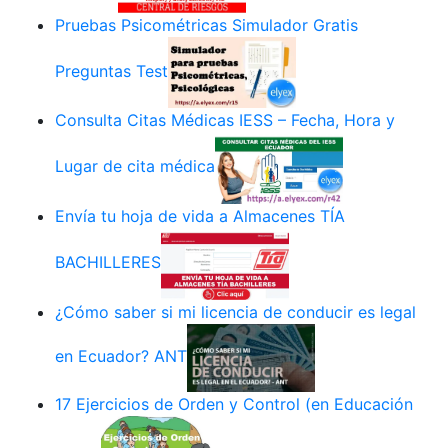
Pruebas Psicométricas Simulador Gratis
Preguntas Test
Consulta Citas Médicas IESS – Fecha, Hora y
Lugar de cita médica
Envía tu hoja de vida a Almacenes TÍA
BACHILLERES
¿Cómo saber si mi licencia de conducir es legal
en Ecuador? ANT
17 Ejercicios de Orden y Control (en Educación