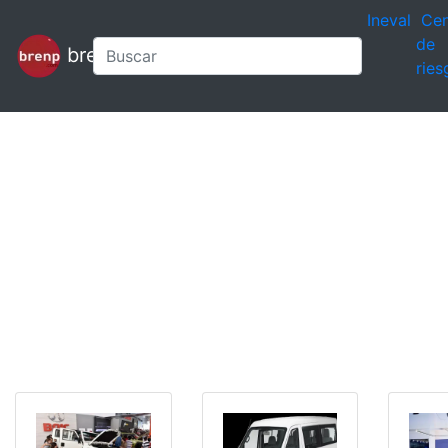
Ineval
Cen
de
brenp
ries