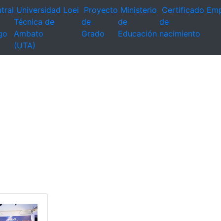
tral
Universidad
Loei
Proyecto
Ministerio
Certificado
Emp
Técnica de
de
de
de
go
Ambato
Grado
Educación
nacimiento
(UTA)