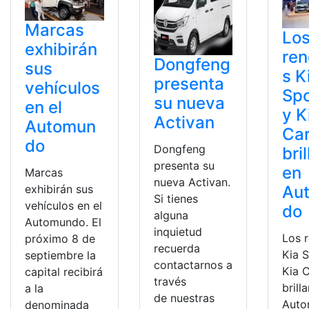
Marcas
Lo
exhibirán
re
Dongfeng
sus
s K
presenta
vehículos
Sp
su nueva
en el
y K
Activan
Automun
Ca
do
Dongfeng
bri
presenta su
en
Marcas
nueva Activan.
exhibirán sus
Au
Si tienes
vehículos en el
do
alguna
Automundo. El
inquietud
Los 
próximo 8 de
recuerda
Kia 
septiembre la
contactarnos a
Kia 
capital recibirá
través
brill
a la
de nuestras
Auto
denominada