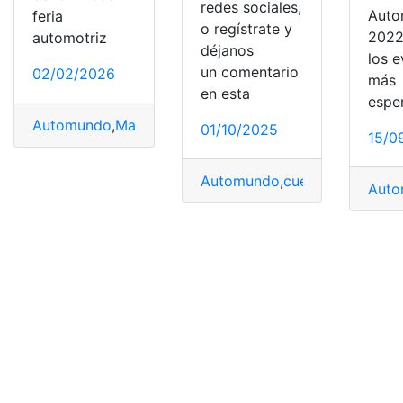
redes sociales,
Aut
feria
o regístrate y
2022
automotriz
déjanos
los 
un comentario
02/02/2026
más
en esta
espe
Automundo
,
Marcas
,
Marcas exhibirán
,
vehículos
01/10/2025
15/0
Automundo
,
cuenta
,
diseño
,
Do
Aut