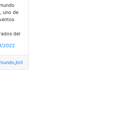
omundo
, uno de
eventos
rados del
9/2022
ngFeng
,
equipamiento
,
Modelo
,
Seguridad
,
Tecnología
omundo
,
brillaron
,
Kia Carens
,
Kia Picanto
,
renovados