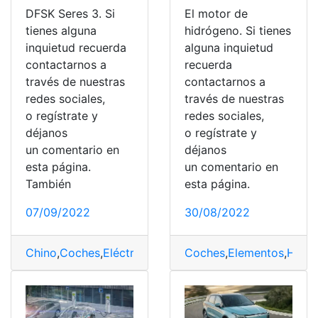
DFSK Seres 3. Si
El motor de
tienes alguna
hidrógeno. Si tienes
inquietud recuerda
alguna inquietud
contactarnos a
recuerda
través de nuestras
contactarnos a
redes sociales,
través de nuestras
o regístrate y
redes sociales,
déjanos
o regístrate y
un comentario en
déjanos
esta página.
un comentario en
También
esta página.
07/09/2022
30/08/2022
Chino
,
Coches
,
Eléctrico
,
híbridos
Coches
,
Mercado
,
Elementos
,
Hidr