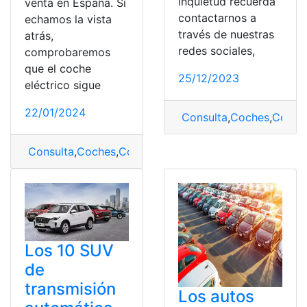
inquietud recuerda
venta en España. Si
contactarnos a
echamos la vista
través de nuestras
atrás,
redes sociales,
comprobaremos
que el coche
25/12/2023
eléctrico sigue
22/01/2024
Consulta
,
Coches
,
Coches
Consulta
,
Coches
,
Coches eléctricos
,
España
Los 10 SUV
de
transmisión
Los autos