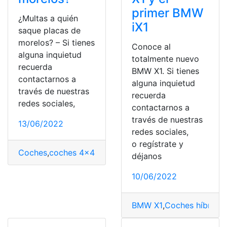
primer BMW
¿Multas a quién
iX1
saque placas de
morelos? – Si tienes
Conoce al
alguna inquietud
totalmente nuevo
recuerda
BMW X1. Si tienes
contactarnos a
alguna inquietud
través de nuestras
recuerda
redes sociales,
contactarnos a
través de nuestras
13/06/2022
redes sociales,
o regístrate y
Coches
,
coches 4×4
,
Coches eléctricos
,
Coches eléctri
déjanos
10/06/2022
BMW X1
,
Coches híbridos