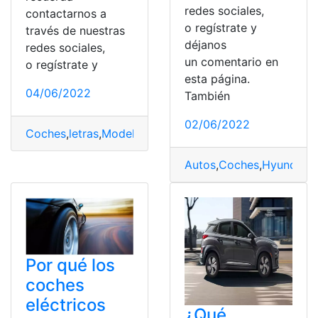
redes sociales,
contactarnos a
o regístrate y
través de nuestras
déjanos
redes sociales,
un comentario en
o regístrate y
esta página.
04/06/2022
También
02/06/2022
Coches
,
letras
,
Modelo
,
número
,
Significado
Autos
,
Coches
,
Hyundai
,
M
Por qué los
coches
eléctricos
¿Qué