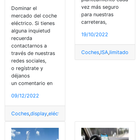
vez más seguro
Dominar el
para nuestras
mercado del coche
carreteras,
eléctrico. Si tienes
alguna inquietud
19/10/2022
recuerda
contactarnos a
Coches
,
ISA
,
limitador
,
obl
través de nuestras
redes sociales,
o regístrate y
déjanos
un comentario en
09/12/2022
Coches
,
display
,
eléctricos
,
Mercado
,
Novedades
,
Recarg