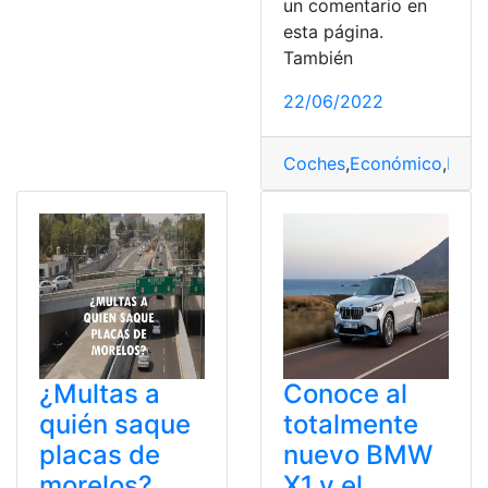
un comentario en
esta página.
También
22/06/2022
Coches
,
Económico
,
Eléct
¿Multas a
Conoce al
quién saque
totalmente
placas de
nuevo BMW
morelos?
X1 y el