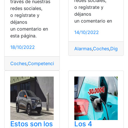
redes sociales,
través de nuestras
o regístrate y
redes sociales,
déjanos
o regístrate y
un comentario en
déjanos
un comentario en
14/10/2022
esta página.
18/10/2022
Alarmas
,
Coches
,
Digital
,
I
Coches
,
Competencia
,
consumen
,
eléctricos
,
SUV
Estos son los
Los 4