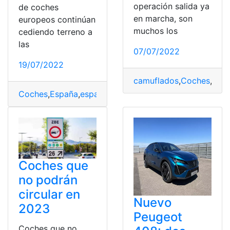
operación salida ya
de coches
en marcha, son
europeos continúan
muchos los
cediendo terreno a
las
07/07/2022
19/07/2022
camuflados
,
Coches
,
DGT
Coches
,
España
,
españoles
,
Toyota
,
vendidos
Coches que
no podrán
circular en
Nuevo
2023
Peugeot
Coches que no