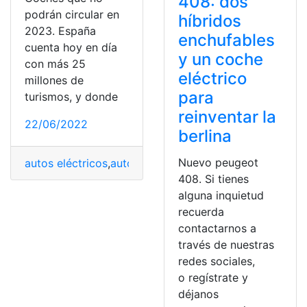
408: dos
podrán circular en
híbridos
2023. España
enchufables
cuenta hoy en día
y un coche
con más 25
eléctrico
millones de
para
turismos, y donde
reinventar la
22/06/2022
berlina
Nuevo peugeot
autos eléctricos
,
autos híbridos
,
Circulación
,
Coches
,
Not
408. Si tienes
alguna inquietud
recuerda
contactarnos a
través de nuestras
redes sociales,
o regístrate y
déjanos