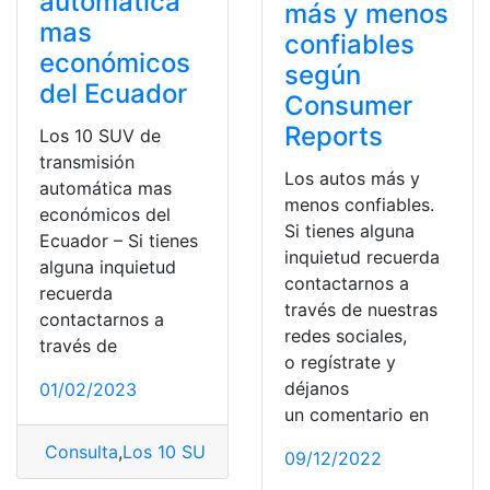
automática
más y menos
mas
confiables
económicos
según
del Ecuador
Consumer
Reports
Los 10 SUV de
transmisión
Los autos más y
automática mas
menos confiables.
económicos del
Si tienes alguna
Ecuador – Si tienes
inquietud recuerda
alguna inquietud
contactarnos a
recuerda
través de nuestras
contactarnos a
redes sociales,
través de
o regístrate y
déjanos
01/02/2023
un comentario en
Consulta
,
Los 10 SUV de transmisión automática
,
SUV 
09/12/2022