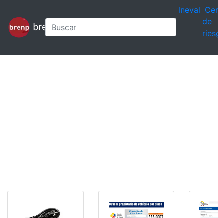
Ineval
Cen
de
brenp
ries