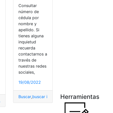
Consultar
número de
cédula por
nombre y
apellido. Si
tienes alguna
inquietud
recuerda
contactarnos a
través de
nuestras redes
sociales,
19/08/2022
Herramientas
Buscar
,
buscar información de persona
,
Buscar Pe
uscar
,
Empleado
,
Fácil
,
Rápido