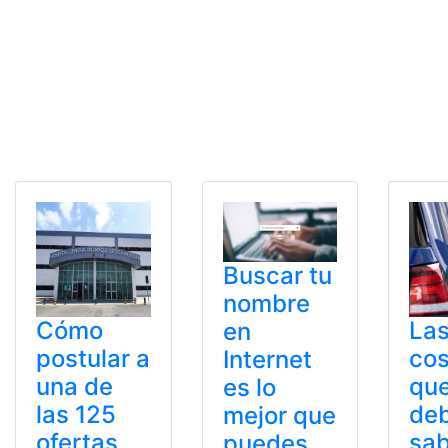
Buscar tu
nombre
Cómo
Las
en
postular a
co
Internet
una de
qu
es lo
las 125
de
mejor que
ofertas
sa
puedes