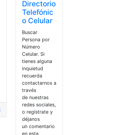
Directorio
Telefónic
o Celular
Buscar
Persona por
Número
Celular. Si
tienes alguna
inquietud
recuerda
contactarnos a
través
de nuestras
s judiciales
redes sociales,
ajo
,
Buscar
,
Estados Unidos
,
mudarte
o regístrate y
déjanos
un comentario
en esta