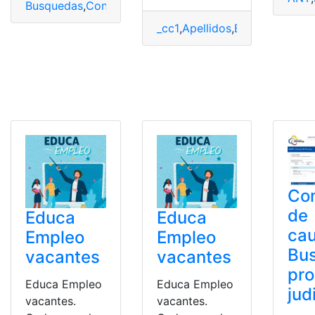
Busquedas
,
Consultas
,
Ecuador
,
Procesos
,
Procesos Judi
_cc1
,
Apellidos
,
Buscar
,
Gratis
,
N
Con
de
Educa
Educa
ca
Empleo
Empleo
Bu
vacantes
vacantes
pr
Educa Empleo
Educa Empleo
jud
vacantes.
vacantes.