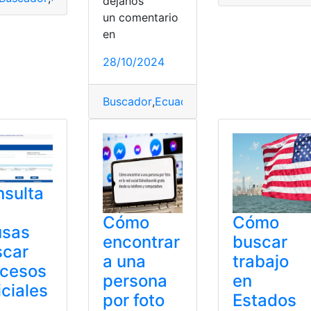
déjanos
ciales
,
top2
un comentario
ombre
,
Personas
en
28/10/2024
Buscador
,
Ecuador
,
Información
,
Nombre
sulta
Cómo
Cómo
usas
encontrar
buscar
scar
a una
trabajo
ocesos
persona
en
iciales
por foto
Estados