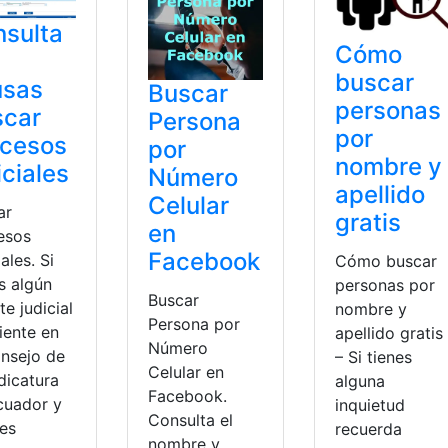
sulta
Cómo
buscar
usas
Buscar
personas
scar
Persona
por
ocesos
por
nombre y
iciales
Número
apellido
Celular
ar
gratis
en
esos
Facebook
iales. Si
Cómo buscar
s algún
personas por
Buscar
te judicial
nombre y
Persona por
iente en
apellido gratis
Número
onsejo de
– Si tienes
Celular en
dicatura
alguna
Facebook.
cuador y
inquietud
Consulta el
res
recuerda
nombre y