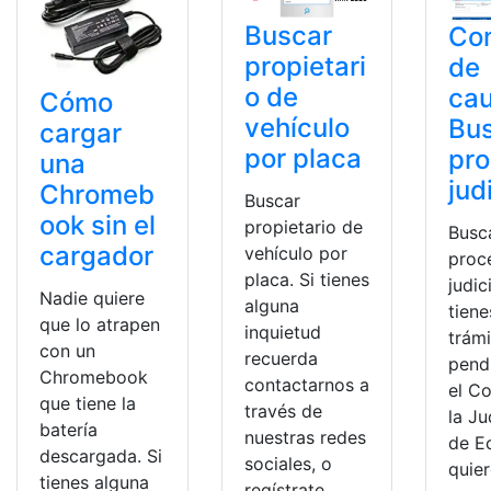
Buscar
Con
propietari
de
o de
ca
Cómo
vehículo
Bu
cargar
por placa
pr
una
jud
Chromeb
Buscar
ook sin el
propietario de
Busc
cargador
vehículo por
proc
placa. Si tienes
judic
Nadie quiere
alguna
tiene
que lo atrapen
inquietud
trámi
con un
recuerda
pend
Chromebook
contactarnos a
el C
que tiene la
través de
la Ju
batería
nuestras redes
de E
descargada. Si
sociales, o
quie
tienes alguna
regístrate