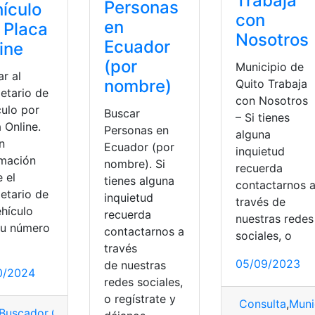
Trabaja
Personas
ículo
con
en
 Placa
Nosotros
Ecuador
ine
(por
Municipio de
r al
nombre)
Quito Trabaja
etario de
con Nosotros
culo por
Buscar
– Si tienes
 Online.
Personas en
alguna
n
Ecuador (por
inquietud
rmación
nombre). Si
recuerda
 el
tienes alguna
contactarnos 
etario de
inquietud
través de
ehículo
recuerda
nuestras redes
su número
contactarnos a
sociales, o
través
05/09/2023
de nuestras
0/2024
redes sociales,
o regístrate y
Consulta
,
Muni
Buscador
,
Online
,
Placas
,
vehículos