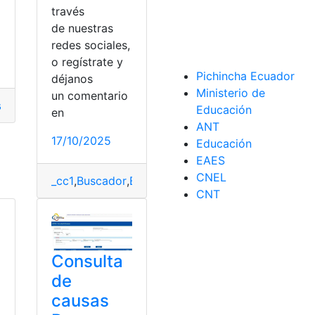
a
través
de nuestras
redes sociales,
o regístrate y
ales
,
top2
Pichincha Ecuador
déjanos
Ministerio de
un comentario
ar
,
Buscar Personas
,
Buscar Personas por nombre
,
nombre y 
Educación
en
ANT
17/10/2025
Educación
s
,
Personas
EAES
CNEL
_cc1
,
Buscador
,
Ecuador
,
Información
,
Nombre
,
Pers
CNT
Consulta
de
causas