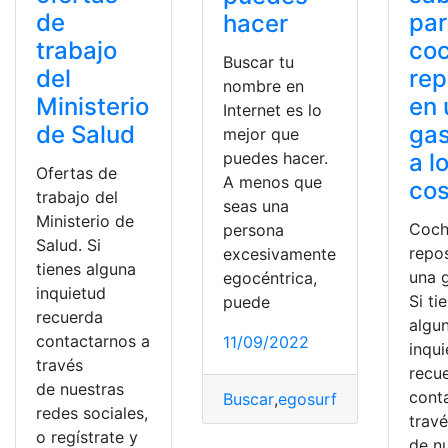
de
par
hacer
trabajo
co
Buscar tu
del
rep
nombre en
Ministerio
en 
Internet es lo
de Salud
gas
mejor que
a l
puedes hacer.
Ofertas de
A menos que
cos
trabajo del
seas una
Ministerio de
Coch
persona
Salud. Si
repo
excesivamente
tienes alguna
una g
egocéntrica,
inquietud
Si ti
puede
recuerda
algu
contactarnos a
11/09/2022
inqu
través
recu
de nuestras
cont
Buscar
,
egosurfing
,
Internet
,
No
redes sociales,
trav
o regístrate y
de n