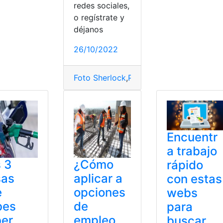
redes sociales,
o regístrate y
déjanos
26/10/2022
Foto Sherlock
,
Programas
,
red social
,
Ser
Encuentr
a trabajo
 3
¿Cómo
rápido
sas
aplicar a
con estas
e
opciones
webs
bes
de
para
ber
empleo
buscar