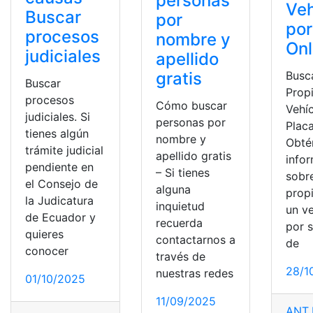
personas
Veh
Buscar
por
por
procesos
nombre y
Onl
judiciales
apellido
Busca
gratis
Buscar
Propi
procesos
Cómo buscar
Vehí
judiciales. Si
personas por
Placa
tienes algún
nombre y
Obté
trámite judicial
apellido gratis
info
pendiente en
– Si tienes
sobre
el Consejo de
alguna
propi
la Judicatura
inquietud
un v
de Ecuador y
recuerda
por 
quieres
contactarnos a
de
conocer
través de
28/1
nuestras redes
01/10/2025
11/09/2025
ANT
,