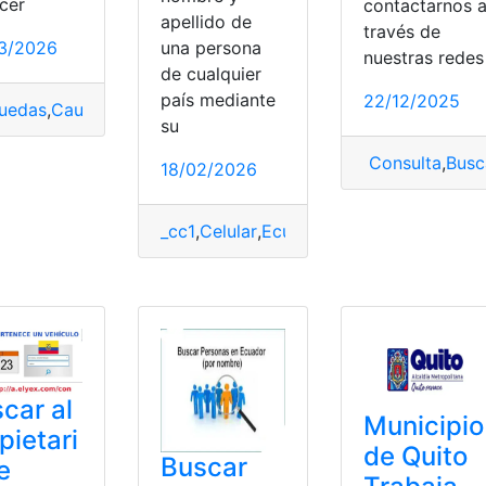
cer
contactarnos 
apellido de
través de
una persona
3/2026
nuestras redes
de cualquier
país mediante
22/12/2025
,
Consultas
,
Ecuador
,
Herramientas Ecuador
,
top2
,
Vehículo
uedas
,
Causas
,
Consultas
,
Ecuador
,
Procesos
,
Procesos Judici
su
Consulta
,
Busc
18/02/2026
_cc1
,
Celular
,
Ecuador
,
Facebook
,
número
car al
Municipio
pietari
de Quito
Buscar
e