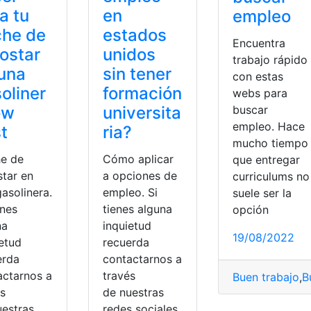
a tu
en
empleo
che de
estados
Encuentra
ostar
unidos
trabajo rápido
una
sin tener
con estas
oliner
formación
webs para
ow
universita
buscar
empleo. Hace
t
ria?
mucho tiempo
e de
Cómo aplicar
que entregar
star en
a opciones de
curriculums no
asolinera.
empleo. Si
suele ser la
enes
tienes alguna
opción
na
inquietud
19/08/2022
ietud
recuerda
erda
contactarnos a
actarnos a
través
mbre
,
Término
Buen trabajo
,
B
és
de nuestras
uestras
redes sociales,