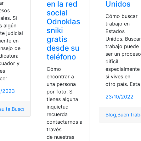
en la red
Unidos
ar
esos
social
Cómo buscar
iales. Si
Odnoklas
trabajo en
s algún
sniki
Estados
te judicial
gratis
Unidos. Buscar
iente en
trabajo puede
desde su
onsejo de
ser un proceso
teléfono
dicatura
difícil,
cuador y
Cómo
especialmente
res
encontrar a
si vives en
cer
una persona
otro país. Esta
1/2023
por foto. Si
ntes
ntes
,
Empleo
,
Empleo en Ecuador
23/10/2022
tienes alguna
inquietud
ulta
,
Buscar procesos judiciales
,
Consulta de causas proceso
recuerda
Blog
,
Buen trab
contactarnos a
través
de nuestras