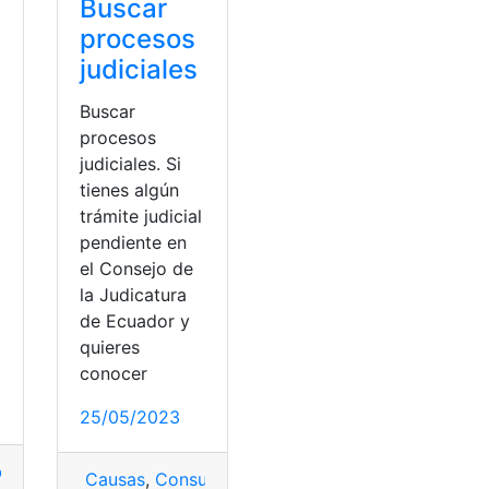
Buscar
procesos
judiciales
Buscar
procesos
judiciales. Si
tienes algún
trámite judicial
pendiente en
el Consejo de
a
la Judicatura
de Ecuador y
quieres
conocer
25/05/2023
cipio
,
Municipio de Quito
,
Trabaja con nosotros
,
Trabajar
Causas
,
Consulta
,
Buscar
,
judiciales
,
Procesos
,
Proc