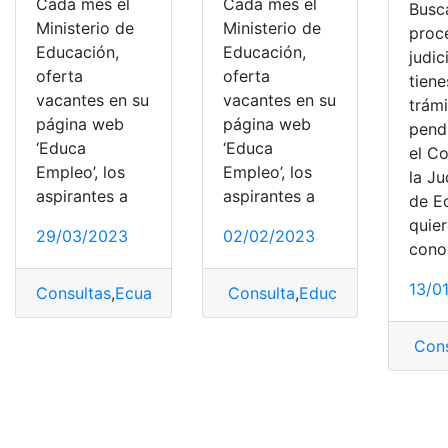
Cada mes el
Cada mes el
Busc
Ministerio de
Ministerio de
proc
Educación,
Educación,
judic
oferta
oferta
tiene
vacantes en su
vacantes en su
trámi
página web
página web
pend
‘Educa
‘Educa
el C
Empleo’, los
Empleo’, los
la Ju
aspirantes a
aspirantes a
de E
quie
29/03/2023
02/02/2023
cono
13/0
Consultas
,
Ecuador
,
Educa Empleo
Consulta
,
,
Educa Empleo vaca
Educa Empleo vaca
Cons