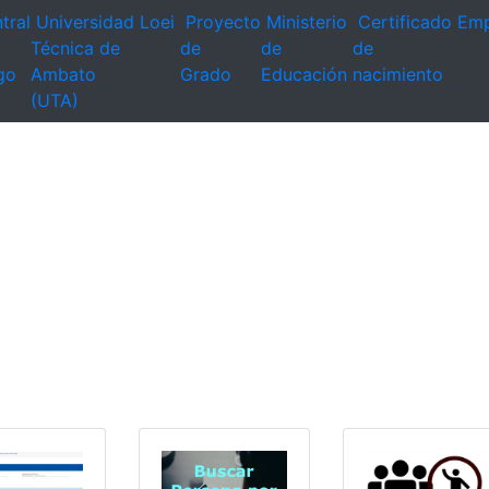
tral
Universidad
Loei
Proyecto
Ministerio
Certificado
Emp
Técnica de
de
de
de
go
Ambato
Grado
Educación
nacimiento
(UTA)