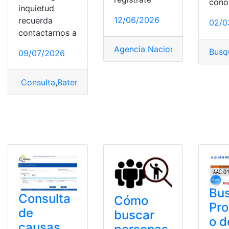
cono
inquietud
12/06/2026
recuerda
02/0
contactarnos a
Agencia Nacional de Tránsito
Busq
09/07/2026
Consulta
,
Batería
,
Buscar
,
Chromebooks
Bus
Consulta
Cómo
Pro
de
buscar
o d
causas