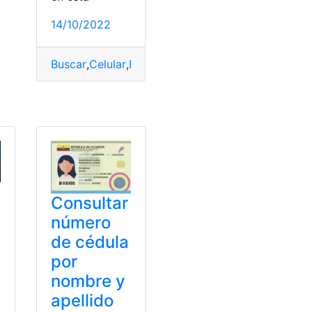
14/10/2022
Buscar
,
Celular
,
Facebook
,
Numero de celular
,
Pers
vicios
Consultar
número
de cédula
por
nombre y
apellido