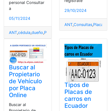
regístrate
personal Consultar
a
29/10/2024
05/11/2024
ANT
,
Consultas
,
Placas
,
Pr
ANT
,
cédula
,
dueño
,
Placas
,
vehículos
Buscar al
Propietario
de Vehículo
Tipos de
por Placa
Placas de
Online
carros en
Buscar al
Ecuador
Propietario de