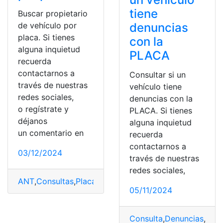
tiene
Buscar propietario
denuncias
de vehículo por
placa. Si tienes
con la
alguna inquietud
PLACA
recuerda
contactarnos a
Consultar si un
través de nuestras
vehículo tiene
redes sociales,
denuncias con la
o regístrate y
PLACA. Si tienes
déjanos
alguna inquietud
un comentario en
recuerda
contactarnos a
03/12/2024
través de nuestras
redes sociales,
ANT
,
Consultas
,
Placas
,
Propiedad
,
Vehículo
05/11/2024
Consulta
,
Denuncias
,
Plac