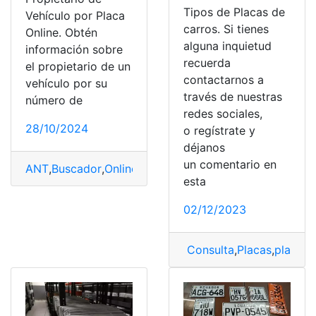
Tipos de Placas de
Vehículo por Placa
carros. Si tienes
Online. Obtén
alguna inquietud
información sobre
recuerda
el propietario de un
contactarnos a
vehículo por su
través de nuestras
número de
redes sociales,
28/10/2024
o regístrate y
déjanos
un comentario en
ANT
,
Buscador
,
Online
,
Placas
,
vehículos
esta
02/12/2023
Consulta
,
Placas
,
placas 