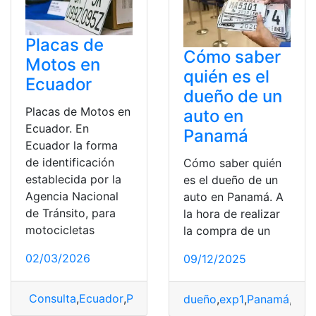
Placas de
Cómo saber
Motos en
quién es el
Ecuador
dueño de un
Placas de Motos en
auto en
Ecuador. En
Panamá
Ecuador la forma
de identificación
Cómo saber quién
establecida por la
es el dueño de un
Agencia Nacional
auto en Panamá. A
de Tránsito, para
la hora de realizar
motocicletas
la compra de un
02/03/2026
09/12/2025
Consulta
,
Ecuador
,
Placas
,
Placas de Motos
dueño
,
exp1
,
Panamá
,
Plac