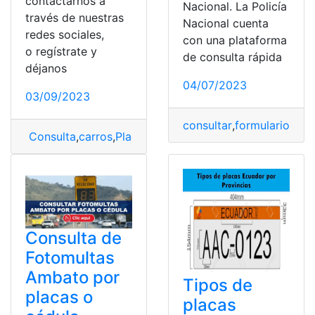
contactarnos a
Nacional. La Policía
través de nuestras
Nacional cuenta
redes sociales,
con una plataforma
o regístrate y
de consulta rápida
déjanos
04/07/2023
03/09/2023
consultar
,
formulario
,
Pla
Consulta
,
carros
,
Placas
,
Tipos
Consulta de
Fotomultas
Ambato por
Tipos de
placas o
placas