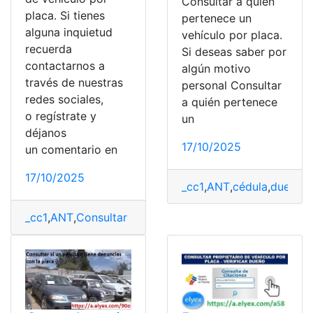
Consultar a quién
placa. Si tienes
pertenece un
alguna inquietud
vehículo por placa.
recuerda
Si deseas saber por
contactarnos a
algún motivo
través de nuestras
personal Consultar
redes sociales,
a quién pertenece
o regístrate y
un
déjanos
17/10/2025
un comentario en
17/10/2025
_cc1
,
ANT
,
cédula
,
dueño
,
P
_cc1
,
ANT
,
Consultar propietario
,
Consultas
,
placa
,
Placas