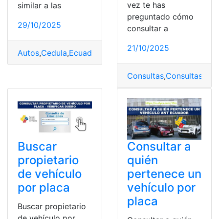
vez te has
similar a las
preguntado cómo
29/10/2025
consultar a
21/10/2025
Autos
,
Cedula
,
Ecuador
,
Placas
,
Vehiculo
Consultas
,
Consultas onl
Consultar a
Buscar
quién
propietario
pertenece un
de vehículo
vehículo por
por placa
placa
Buscar propietario
de vehículo por