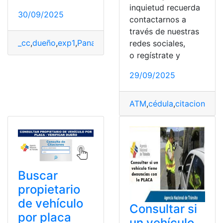
inquietud recuerda
30/09/2025
contactarnos a
través de nuestras
_cc
,
dueño
,
exp1
,
Panamá
,
Placas
,
Propiedad
,
Vehículo
redes sociales,
o regístrate y
29/09/2025
ATM
,
cédula
,
citaciones
,
C
Buscar
propietario
de vehículo
Consultar si
por placa
un vehículo