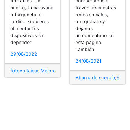
portátiles. Un
contactarnos a
huerto, tu caravana
través de nuestras
o furgoneta, el
redes sociales,
jardín… si quieres
o regístrate y
alimentar tus
déjanos
dispositivos sin
un comentario en
depender
esta página.
También
29/08/2022
24/08/2021
fotovoltaicas
,
Mejores
,
placa
,
Placas solares
,
portátiles
Ahorro de energía
,
Energí