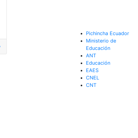
Pichincha Ecuador
Ministerio de
ejores
,
placa
,
Placas solares
,
portátiles
Educación
ANT
Educación
EAES
CNEL
CNT
rsión
,
versiones
,
Xiaomi
,
Xiaomi 12