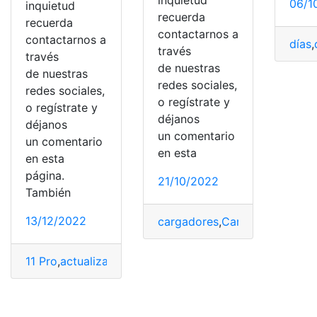
06/1
inquietud
recuerda
recuerda
contactarnos a
contactarnos a
días
,
través
través
de nuestras
de nuestras
redes sociales,
redes sociales,
o regístrate y
o regístrate y
déjanos
déjanos
un comentario
un comentario
en esta
en esta
página.
21/10/2022
También
13/12/2022
cargadores
,
Cargar
,
computad
11 Pro
,
actualizar
,
aplicación
,
disponibles
,
hardware
,
Mac