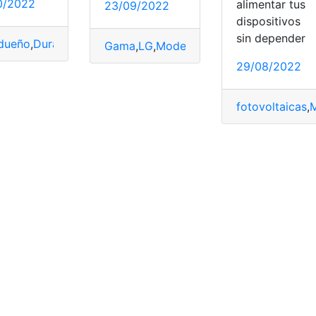
0/2022
alimentar tus
23/09/2022
dispositivos
sin depender
dueño
,
Duración
,
MacBook
,
portátiles
Gama
,
LG
,
Modelo
,
Pc
,
portátiles
,
ultra
29/08/2022
fotovoltaicas
,
M
ora
,
múltiples
,
portátiles
,
Soluciones
Book
,
Nuevos
,
Portátiles
,
portátiles
,
Requisitos
,
Tecnología
,
Ve