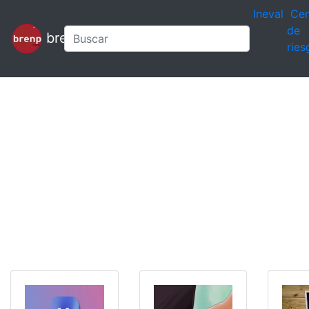
Ineval
Cen
de
brenp
ries