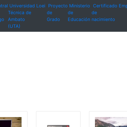
tral
Universidad
Loei
Proyecto
Ministerio
Certificado
Emp
Técnica de
de
de
de
go
Ambato
Grado
Educación
nacimiento
(UTA)