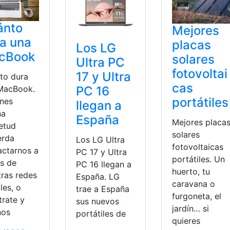
ánto
Mejores
a una
placas
Los LG
cBook
solares
Ultra PC
fotovoltai
17 y Ultra
to dura
cas
PC 16
MacBook.
portátiles
enes
llegan a
na
España
Mejores placa
ietud
solares
erda
Los LG Ultra
fotovoltaicas
actarnos a
PC 17 y Ultra
portátiles. Un
és de
PC 16 llegan a
huerto, tu
tras redes
España. LG
caravana o
les, o
trae a España
furgoneta, el
trate y
sus nuevos
jardín… si
nos
portátiles de
quieres