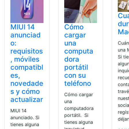
Cu
dur
MIUI 14
Cómo
Ma
anunciad
cargar
o:
una
Cuán
requisitos
computa
una 
Si ti
, móviles
dora
algu
compatibl
portátil
inqu
es,
con su
recu
novedade
teléfono
cont
s y cómo
trav
Cómo cargar
actualizar
nues
una
socia
computadora
MIUI 14
regís
portátil. Si
anunciado. Si
déja
tienes alguna
tienes alguna
inquietud