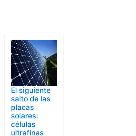
El siguiente
salto de las
placas
solares:
células
ultrafinas