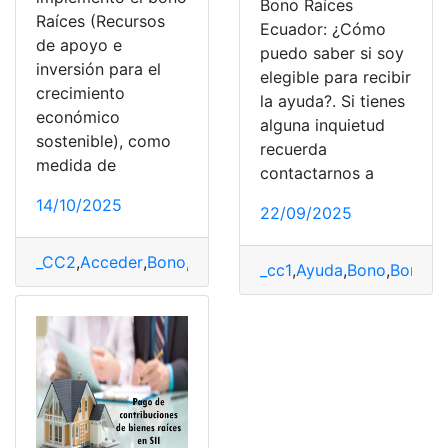
Bono Raíces
Raíces (Recursos
Ecuador: ¿Cómo
de apoyo e
puedo saber si soy
inversión para el
elegible para recibir
crecimiento
la ayuda?. Si tienes
económico
alguna inquietud
sostenible), como
recuerda
medida de
contactarnos a
14/10/2025
22/09/2025
_CC2
,
Acceder
,
Bono
,
Ecuador
,
Entretenimiento
,
Raíces
_cc1
,
Ayuda
,
Bono
,
Bono R