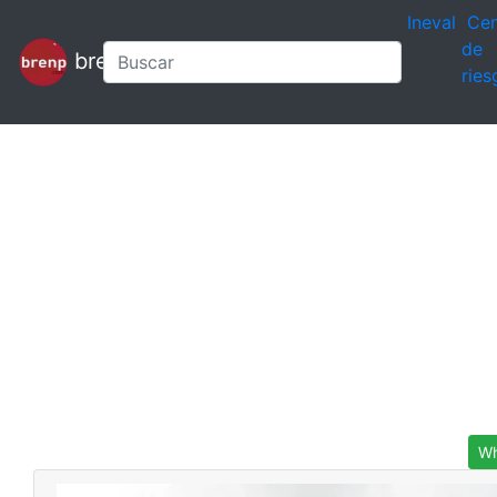
Ineval
Cen
de
brenp
ries
Wh