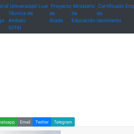
tral
Universidad
Loei
Proyecto
Ministerio
Certificado
Emp
Técnica de
de
de
de
go
Ambato
Grado
Educación
nacimiento
(UTA)
atsapp
Email
Twitter
Telegram