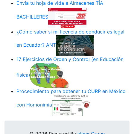
Envía tu hoja de vida a Almacenes TÍA
BACHILLERES
¿Cómo saber si mi licencia de conducir es legal
en Ecuador? ANT
17 Ejercicios de Orden y Control (en Educación
física)
Procedimiento para obtener tu CURP en México
con Homonimia
© 2026 Powered By
elyex Group