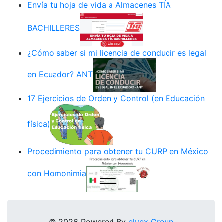
Envía tu hoja de vida a Almacenes TÍA
BACHILLERES
¿Cómo saber si mi licencia de conducir es legal
en Ecuador? ANT
17 Ejercicios de Orden y Control (en Educación
física)
Procedimiento para obtener tu CURP en México
con Homonimia
© 2026 Powered By
elyex Group