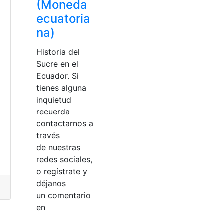
(Moneda
ecuatoria
na)
Historia del
Sucre en el
Ecuador. Si
tienes alguna
inquietud
recuerda
contactarnos a
través
de nuestras
redes sociales,
o regístrate y
déjanos
s
,
Ecuador
,
Herramientas Ecuador
,
Historia
,
Monedas
un comentario
en
ncia
,
Renminbi
,
Yuan