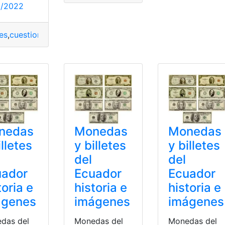
0/2022
tes
,
cuestionarnos
,
deteriorado
,
local
,
ocasión
,
recibido
,
rotos
,
v
 trenes
,
Tren
,
Viajar
Monedas
nedas
Monedas
y billetes
illetes
y billetes
del
del
Ecuador
uador
Ecuador
historia e
toria e
historia e
imágenes
ágenes
imágenes
Monedas del
das del
Monedas del