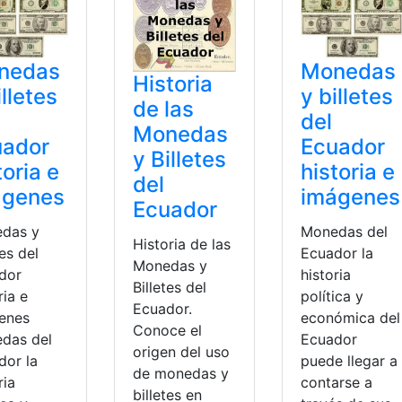
nedas
Monedas
Historia
illetes
y billetes
de las
del
Monedas
uador
Ecuador
y Billetes
toria e
historia e
del
ágenes
imágenes
Ecuador
das y
Monedas del
Historia de las
tes del
Ecuador la
Monedas y
dor
historia
Billetes del
ria e
política y
Ecuador.
enes
económica del
Conoce el
das del
Ecuador
origen del uso
dor la
puede llegar a
de monedas y
ria
contarse a
billetes en