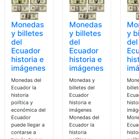
Monedas
Monedas
Mo
y billetes
y billetes
y b
del
del
del
Ecuador
Ecuador
Ec
historia e
historia e
his
imágenes
imágenes
im
Monedas del
Monedas y
Mone
Ecuador la
billetes del
bille
historia
Ecuador
Ecua
política y
historia e
histo
económica del
imágenes
imág
Ecuador
Monedas del
Mone
puede llegar a
Ecuador la
Ecua
contarse a
historia
histo