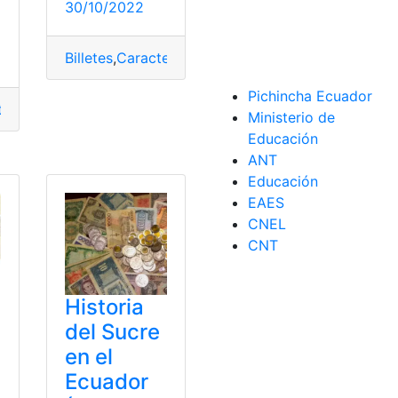
30/10/2022
Billetes
,
Características
,
Dólar
,
Más buscados
,
vend
Pichincha Ecuador
or
,
Monedas
,
Monedas y billetes
tas
,
Ecuador
,
Monedas y billetes
Ministerio de
Educación
ANT
Educación
EAES
CNEL
CNT
Historia
del Sucre
en el
Ecuador