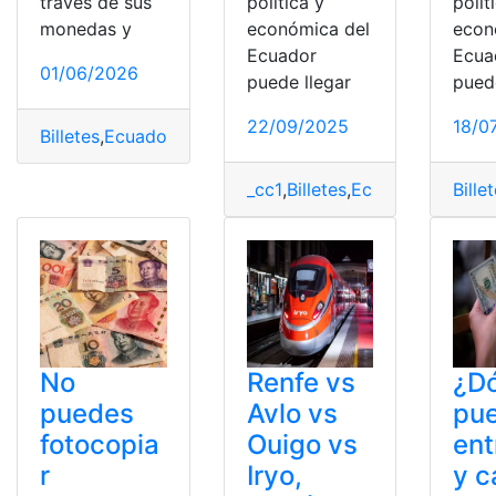
través de sus
política y
polít
monedas y
económica del
econ
Ecuador
Ecua
01/06/2026
puede llegar
pued
22/09/2025
18/0
Billetes
,
Ecuador
,
Herramientas Ecuador
,
Historia
,
Moneda
_cc1
,
Billetes
,
Ecuador
,
Historia
Bille
,
No
Renfe vs
¿D
puedes
Avlo vs
pu
fotocopia
Ouigo vs
ent
r
Iryo,
y c