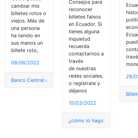
Consejos para
Ecua
cambiar mis
reconocer
histo
billetes rotos o
billetes falsos
polít
viejos. Más de
en Ecuador. Si
econ
una persona
tienes alguna
Ecua
ha tenido en
inquietud
puede
sus manos un
recuerda
cont
billete roto,
contactarnos a
trav
través
08/06/2022
mone
de nuestras
redes sociales,
28/0
Banco Central del Ecuador
,
Billetes
,
Perú
,
rotos
,
viejos
o regístrate y
déjanos
Bille
15/03/2022
¿cómo lo hago?
,
Billetes
,
Consu