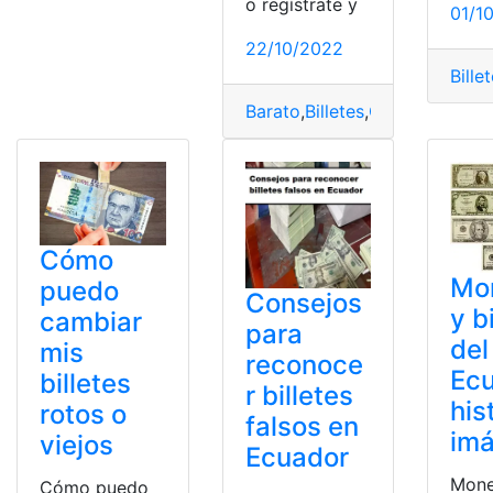
o regístrate y
01/1
22/10/2022
Bille
Barato
,
Billetes
,
Operadores de
Cómo
Mo
puedo
Consejos
y b
cambiar
para
del
mis
reconoce
Ec
billetes
r billetes
his
rotos o
falsos en
im
viejos
Ecuador
Mone
Cómo puedo