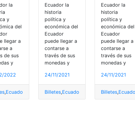
Ecuador la
dor la
Ecuador la
historia
ria
historia
política y
ica y
política y
económica del
ómica del
económica del
Ecuador
dor
Ecuador
puede llegar a
 llegar a
puede llegar a
contarse a
arse a
contarse a
través de sus
és de sus
través de sus
monedas y
das y
monedas y
24/11/2021
2/2022
24/11/2021
Billetes
,
Ecuador
,
Herramientas Ecuador
,
tes
,
Ecuador
,
Herramientas Ecuador
,
Historia
,
Monedas
Billetes
,
Ecuado
ltas
,
Ecuador
,
Falso
,
Herramientas Ecuador
,
reconocer