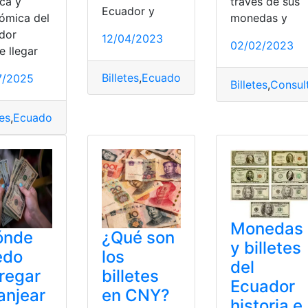
ica y
través de sus
Ecuador y
ómica del
monedas y
dor
12/04/2023
02/02/2023
e llegar
Billetes
,
Ecuador
,
Historia
,
Historia Ecuad
7/2025
s y billetes
Billetes
,
Consul
tes
Imágenes
,
Ecuador
,
Monedas
,
Historia
,
Imágenes
,
Monedas
Monedas
ónde
¿Qué son
y billetes
edo
los
del
regar
billetes
Ecuador
anjear
en CNY?
historia e