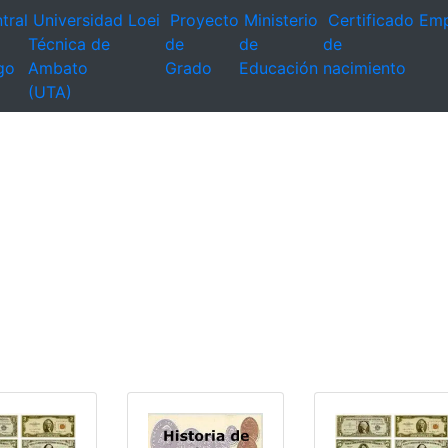
tral
Universidad
Loei
Proyecto
Ministerio
Certificado
Emp
Técnica de
de
de
de
go
Ambato
Grado
Educación
nacimiento
(UTA)