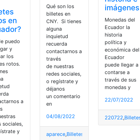
imágenes
Qué son los
letes
billetes en
os en
Monedas del
CNY. Si tienes
Ecuador la
uador?
alguna
historia
inquietud
e puedo
política y
recuerda
egar y
económica del
contactarnos a
ar los
Ecuador
través
tes rotos.
puede llegar a
de nuestras
enes
contarse a
redes sociales,
na
través de sus
o regístrate y
ietud
monedas y
déjanos
erda
un comentario
22/07/2022
actarnos a
en
és
uestras
04/08/2022
220722
,
Billete
 sociales,
ístrate y
aparece
,
Billetes
,
Circulación
,
CNY
,
difere