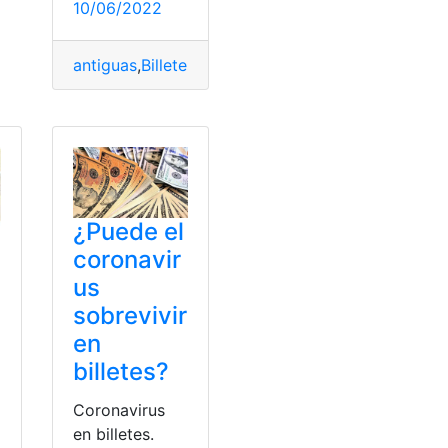
10/06/2022
antiguas
,
Billetes
,
Ecuador
,
Monedas y billetes
,
Sucr
alidez
¿Puede el
coronavir
us
sobrevivir
en
billetes?
Coronavirus
en billetes.