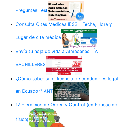
Preguntas Test
Consulta Citas Médicas IESS – Fecha, Hora y
Lugar de cita médica
Envía tu hoja de vida a Almacenes TÍA
BACHILLERES
¿Cómo saber si mi licencia de conducir es legal
en Ecuador? ANT
17 Ejercicios de Orden y Control (en Educación
física)