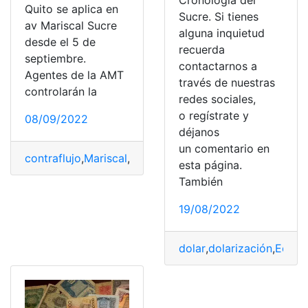
Cronología del
Quito se aplica en
Sucre. Si tienes
av Mariscal Sucre
alguna inquietud
desde el 5 de
recuerda
septiembre.
contactarnos a
Agentes de la AMT
través de nuestras
controlarán la
redes sociales,
o regístrate y
08/09/2022
déjanos
un comentario en
contraflujo
,
Mariscal
,
Quito
,
Septiembre
,
Sucre
esta página.
También
19/08/2022
dolar
,
dolarización
,
Ecuad