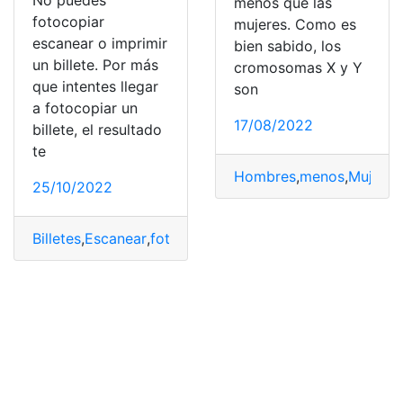
No puedes
menos que las
fotocopiar
mujeres. Como es
escanear o imprimir
bien sabido, los
un billete. Por más
cromosomas X y Y
que intentes llegar
son
a fotocopiar un
17/08/2022
billete, el resultado
te
Hombres
,
menos
,
Mujeres
25/10/2022
Billetes
,
Escanear
,
fotocopia
,
Imprimir
,
Noticias
,
razón