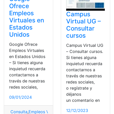
Ofrece
Empleos
Campus
Virtuales en
Virtual UG –
Estados
Consultar
Unidos
cursos
Google Ofrece
Campus Virtual UG
Empleos Virtuales
– Consultar cursos.
en Estados Unidos
Si tienes alguna
– Si tienes alguna
inquietud recuerda
inquietud recuerda
contactarnos a
contactarnos a
través de nuestras
través de nuestras
redes sociales,
redes sociales,
o regístrate y
déjanos
09/01/2024
un comentario en
12/12/2023
Consulta
,
Empleos Virtuales
,
Estados Unidos
,
Google