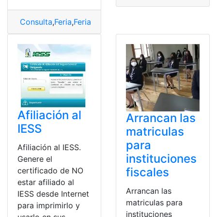
Consulta
,
Feria
,
Feria de empleo
,
Ferias
,
Virtual
Afiliación al
Arrancan las
IESS
matriculas
para
Afiliación al IESS.
instituciones
Genere el
fiscales
certificado de NO
estar afiliado al
Arrancan las
IESS desde Internet
matriculas para
para imprimirlo y
instituciones
usarlo en sus