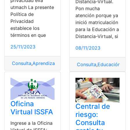
privacidad eva
Distancia-Virtual.
utmach La presente
Pon mucha
Política de
atención porque ya
Privacidad
inició matriculación
establece los
para la Educación a
términos en que
Distancia-Virtual, si
25/11/2023
08/11/2023
Consulta
,
Aprendizaje
,
Entorno Virtual
,
Eva utmach
Consulta
,
Educación
,
edu
Oficina
Central de
Virtual ISSFA
riesgo:
Consulta
Ingrese a la Oficina