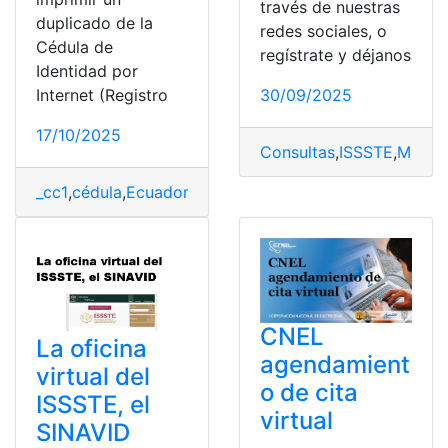
través de nuestras
duplicado de la
redes sociales, o
Cédula de
regístrate y déjanos
Identidad por
Internet (Registro
30/09/2025
17/10/2025
Consultas
,
ISSSTE
,
Méxic
_cc1
,
cédula
,
Ecuador
,
En linea
,
Huawei Watch
,
Internet
,
Re
CNEL
La oficina
agendamient
virtual del
o de cita
ISSSTE, el
virtual
SINAVID