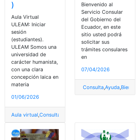
)
Bienvenido al
Servicio Consular
Aula Virtual
del Gobierno del
ULEAM: Iniciar
Ecuador, en este
sesión
sitio usted podrá
(estudiantes).
solicitar sus
ULEAM Somos una
trámites consulares
universidad de
en
carácter humanista,
con una clara
07/04/2026
concepción laica en
materia
Consulta
,
Ayuda
,
Bienest
01/06/2026
Aula virtual
,
Consultas
,
Ecuador
,
Educación
,
Herramienta