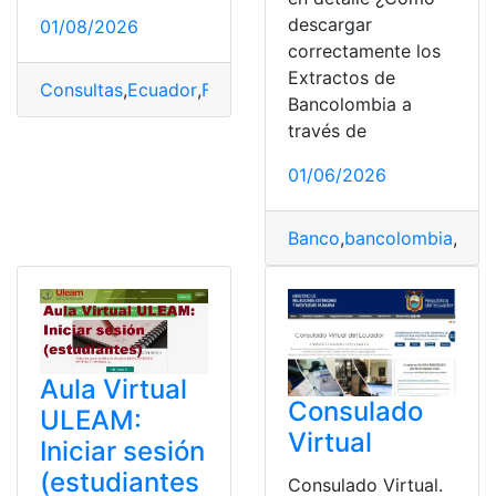
descargar
01/08/2026
correctamente los
Extractos de
Consultas
,
Ecuador
,
Fuerzas armadas del Ecuador
,
Herr
Bancolombia a
través de
01/06/2026
Banco
,
bancolombia
,
Des
Aula Virtual
Consulado
ULEAM:
Virtual
Iniciar sesión
(estudiantes
Consulado Virtual.