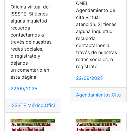
CNEL
Oficina virtual del
Agendamiento de
ISSSTE. Si tienes
cita virtual
alguna inquietud
atención. Si tienes
recuerda
alguna inquietud
contactarnos a
recuerda
través de nuestras
contactarnos a
redes sociales,
través de nuestras
o regístrate y
redes sociales, o
déjanos
regístrate
un comentario en
esta página.
22/09/2025
22/09/2025
Agendamientos
,
Citas
,
CN
ISSSTE
,
México
,
Oficina virtual
,
Oficinas virtuales
,
plataf