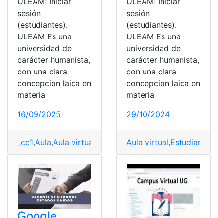
ULEAM: Iniciar
ULEAM: Iniciar
sesión
sesión
(estudiantes).
(estudiantes).
ULEAM Es una
ULEAM Es una
universidad de
universidad de
carácter humanista,
carácter humanista,
con una clara
con una clara
concepción laica en
concepción laica en
materia
materia
16/09/2025
29/10/2024
_cc1
,
Aula
,
Aula virtual
,
becas ULEAM
Aula virtual
,
Estudiantes
,
Estudiantes
,
plata
,
Google