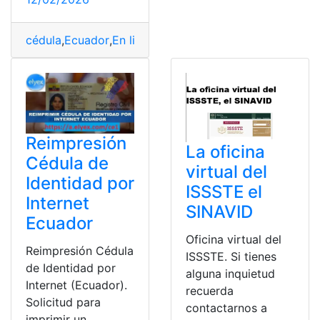
cédula
,
Ecuador
,
En linea
,
Internet
,
RegistroCivil
Reimpresión
La oficina
Cédula de
virtual del
Identidad por
ISSSTE el
Internet
SINAVID
Ecuador
Oficina virtual del
Reimpresión Cédula
ISSSTE. Si tienes
de Identidad por
alguna inquietud
Internet (Ecuador).
recuerda
Solicitud para
contactarnos a
imprimir un