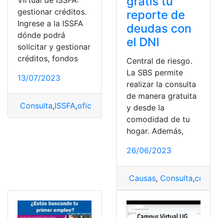
gratis tu
Virtual de ISSFA:
gestionar créditos.
reporte de
Ingrese a la ISSFA
deudas con
dónde podrá
el DNI
solicitar y gestionar
créditos, fondos
Central de riesgo.
La SBS permite
13/07/2023
realizar la consulta
de manera gratuita
Consulta
,
ISSFA
,
oficina
,
Oficina virtual
,
Oficina Virtual 
y desde la
comodidad de tu
hogar. Además,
26/06/2023
Causas
,
Consulta
,
con y 