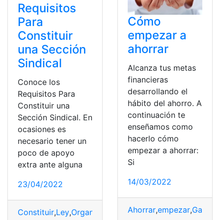
Requisitos
Cómo
Para
empezar a
Constituir
ahorrar
una Sección
Sindical
Alcanza tus metas
financieras
Conoce los
desarrollando el
Requisitos Para
hábito del ahorro. A
Constituir una
continuación te
Sección Sindical. En
enseñamos como
ocasiones es
hacerlo cómo
necesario tener un
empezar a ahorrar:
poco de apoyo
Si
extra ante alguna
14/03/2022
23/04/2022
Ahorrar
,
empezar
,
Gastos
,
Constituir
,
Ley
,
Organizar
,
Sección
,
Sindical