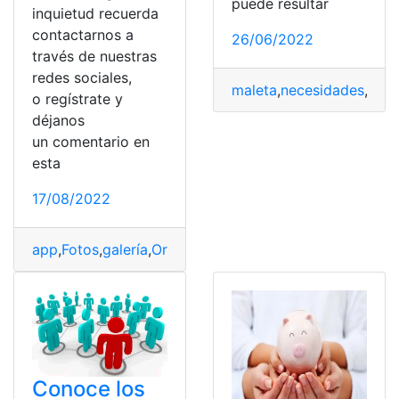
puede resultar
inquietud recuerda
contactarnos a
26/06/2022
través de nuestras
redes sociales,
maleta
,
necesidades
,
orga
o regístrate y
déjanos
un comentario en
esta
17/08/2022
app
,
Fotos
,
galería
,
Organizar
,
ver
Conoce los