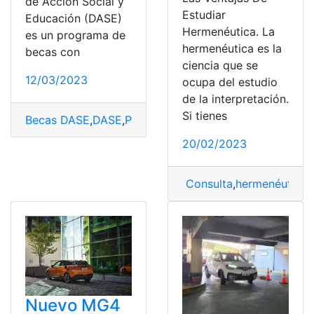
de Acción Social y
Estudiar
Educación (DASE)
Hermenéutica. La
es un programa de
hermenéutica es la
becas con
ciencia que se
12/03/2023
ocupa del estudio
de la interpretación.
Si tienes
Becas DASE
,
DASE
,
Programa de becas DASE
20/02/2023
Consulta
,
hermenéutica
,
Nuevo MG4