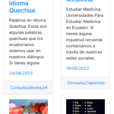
idioma
Quechua
Estudiar Medicina.
Universidades Para
Palabras en idioma
Estudiar Medicina
Quechua. Estas son
en Ecuador. Si
algunas palabras
tienes alguna
quechuas que los
inquietud recuerda
ecuatorianos
contactarnos a
solemos usar en
través de nuestras
nuestros diálogos.
redes sociales,
Si tienes alguna
19/06/2023
24/08/2023
Consulta
,
Capacitación
,
E
Consulta
,
Idioma
,
Información
,
Palabras
,
Quechua