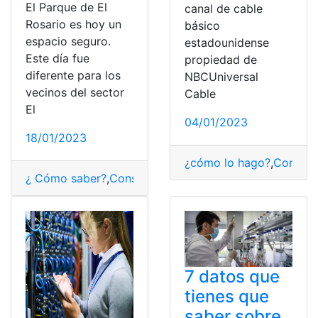
El Parque de El
canal de cable
Rosario es hoy un
básico
espacio seguro.
estadounidense
Este día fue
propiedad de
diferente para los
NBCUniversal
vecinos del sector
Cable
El
04/01/2023
18/01/2023
¿cómo lo hago?
,
Consult
¿ Cómo saber?
,
Consultas
,
Ecuador
,
Parque Nacional
,
Qu
7 datos que
tienes que
saber sobre