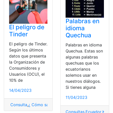
Palabras en
El peligro de
idioma
Tinder
Quechua
El peligro de Tinder.
Palabras en idioma
Según los últimos
Quechua. Estas son
datos que presenta
algunas palabras
la Organización de
quechuas que los
Consumidores y
ecuatorianos
Usuarios (OCU), el
solemos usar en
10% de
nuestros diálogos.
Si tienes alguna
14/04/2023
11/04/2023
Consulta
,
¿ Cómo saber?
,
Tinder
,
Tinder gratis
Consultas
,
Ecuador
,
Kich