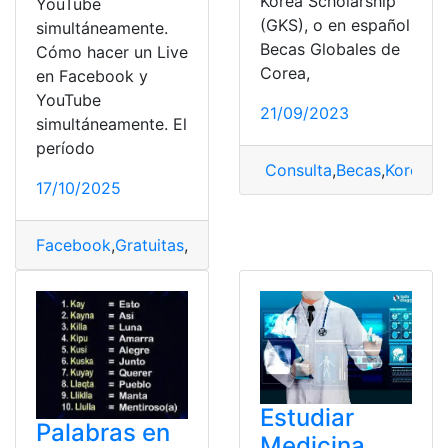
Korea Scholarship
YouTube
(GKS), o en español
simultáneamente.
Becas Globales de
Cómo hacer un Live
Corea,
en Facebook y
YouTube
21/09/2023
simultáneamente. El
período
Consulta
,
Becas
,
Korea
,
P
17/10/2025
Facebook
,
Gratuitas
,
Live
,
Noticias
,
YouTube
Estudiar
Palabras en
Medicina