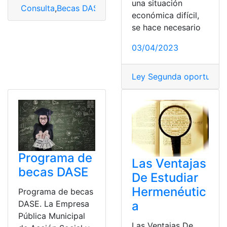
una situación
Consulta
,
Becas DASE
,
DASE
,
Programa de becas DAS
económica difícil,
se hace necesario
03/04/2023
Ley Segunda oportunid
Programa de
Las Ventajas
becas DASE
De Estudiar
Hermenéutic
Programa de becas
DASE. La Empresa
a
Pública Municipal
Las Ventajas De