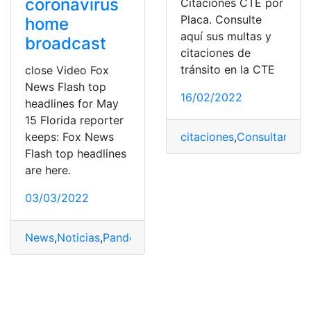
coronavirus
Citaciones CTE por
Placa. Consulte
home
aquí sus multas y
broadcast
citaciones de
tránsito en la CTE
close Video Fox
News Flash top
16/02/2022
headlines for May
15 Florida reporter
keeps: Fox News
citaciones
,
Consultar Mul
Flash top headlines
are here.
03/03/2022
News
,
Noticias
,
Pandemia Covid-19
,
Red
,
Resumen