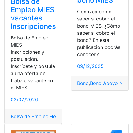
bono MIES
Bolsa de
Empleo MIES
Conozca como
vacantes
saber si cobro el
Inscripciones
bono MIES. ¿Cómo
saber si cobro el
Bolsa de Empleo
bono? En esta
MIES –
publicación podrás
Inscripciones y
conocer si
postulación.
09/12/2025
Inscríbete y postula
a una oferta de
trabajo vacante en
Bono
,
Bono Apoyo Nutric
el MIES,
02/02/2026
Bolsa de Empleo
,
Herramientas
,
Inscripciones
,
mies
,
Vac