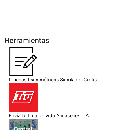
Herramientas