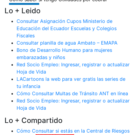
Lo + Leido
Consultar Asignación Cupos Ministerio de
Educación del Ecuador Escuelas y Colegios
Fiscales
Consultar planilla de agua Ambato – EMAPA
Bono de Desarrollo Humano para mujeres
embarazadas y niños
Red Socio Empleo: Ingresar, registrar o actualizar
Hoja de Vida
LACartoons la web para ver gratis las series de
tu infancia
Cómo Consultar Multas de Tránsito ANT en línea
Red Socio Empleo: Ingresar, registrar o actualizar
Hoja de Vida
Lo + Compartido
Cómo Consultar si estás en la Central de Riesgos