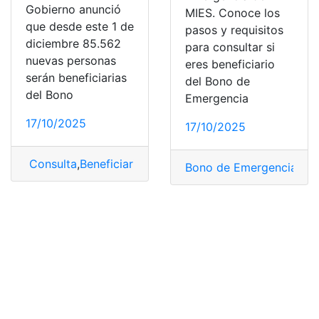
Gobierno anunció
MIES. Conoce los
que desde este 1 de
pasos y requisitos
diciembre 85.562
para consultar si
nuevas personas
eres beneficiario
serán beneficiarias
del Bono de
del Bono
Emergencia
17/10/2025
17/10/2025
Consulta
,
Beneficiarios
,
Bono
,
Bono de Desarrollo Hum
Bono de Emergencia
,
CO