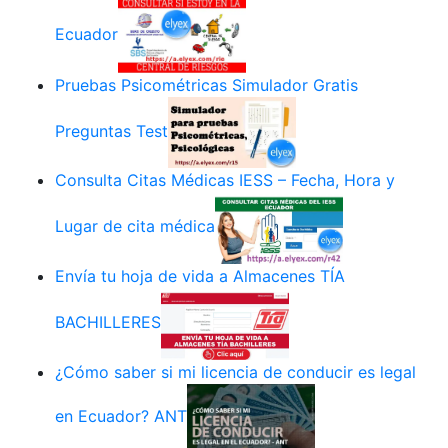
Ecuador
Pruebas Psicométricas Simulador Gratis
Preguntas Test
Consulta Citas Médicas IESS – Fecha, Hora y
Lugar de cita médica
Envía tu hoja de vida a Almacenes TÍA
BACHILLERES
¿Cómo saber si mi licencia de conducir es legal
en Ecuador? ANT