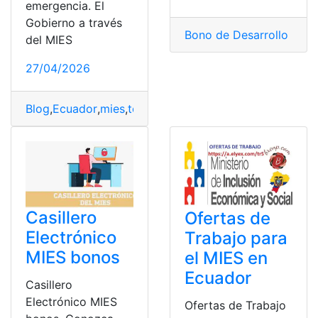
emergencia. El
Gobierno a través
Bono de Desarrollo Hu
del MIES
27/04/2026
Blog
,
Ecuador
,
mies
,
top1
,
top2
,
top3
Casillero
Ofertas de
Electrónico
Trabajo para
MIES bonos
el MIES en
Ecuador
Casillero
Electrónico MIES
Ofertas de Trabajo