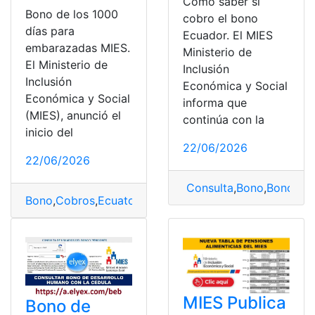
Cómo saber si
Bono de los 1000
cobro el bono
días para
Ecuador. El MIES
embarazadas MIES.
Ministerio de
El Ministerio de
Inclusión
Inclusión
Económica y Social
Económica y Social
informa que
(MIES), anunció el
continúa con la
inicio del
22/06/2026
22/06/2026
Consulta
,
Bono
,
Bono Ec
Bono
,
Cobros
,
Ecuatorianas
,
Inscribirse
,
mies
MIES Publica
Bono de