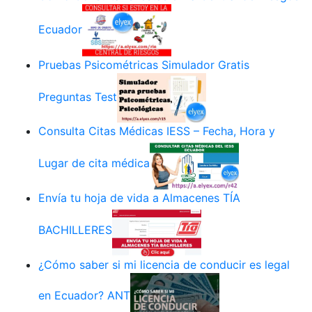
Ecuador
Pruebas Psicométricas Simulador Gratis
Preguntas Test
Consulta Citas Médicas IESS – Fecha, Hora y
Lugar de cita médica
Envía tu hoja de vida a Almacenes TÍA
BACHILLERES
¿Cómo saber si mi licencia de conducir es legal
en Ecuador? ANT