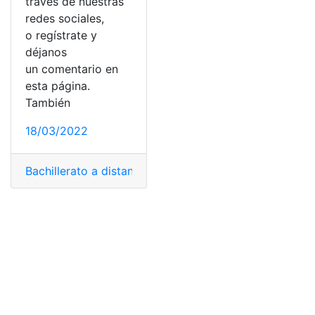
través de nuestras
redes sociales,
o regístrate y
déjanos
un comentario en
esta página.
También
18/03/2022
Bachillerato a distancia
,
Bachillerato intensivo
,
Bachille