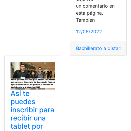
un comentario en
esta página.
También
12/06/2022
Bachillerato a distancia
,
B
Así te
puedes
inscribir para
recibir una
tablet por