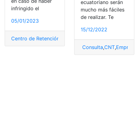
en caso de haber
ecuatoriano serán
infringido el
mucho más fáciles
de realizar. Te
05/01/2023
15/12/2022
Centro de Retención Vehicular
,
Consultas
,
Ecuador
,
Ret
Consulta
,
CNT
,
Empresa 