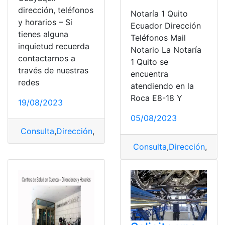
dirección, teléfonos
Notaría 1 Quito
y horarios – Si
Ecuador Dirección
tienes alguna
Teléfonos Mail
inquietud recuerda
Notario La Notaría
contactarnos a
1 Quito se
través de nuestras
encuentra
redes
atendiendo en la
Roca E8-18 Y
19/08/2023
05/08/2023
Consulta
,
Dirección
,
Guayaquil
,
Horarios
,
horarios de at
Consulta
,
Dirección
,
Emai