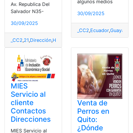
algunos medios
Av. Republica Del
Salvador N35-
30/09/2025
30/09/2025
_CC2
,
Ecuador
,
Guayaquil
_CC2
,
21
,
Dirección
,
Horarios
,
notaría
,
Quito
,
Telefonos
MIES
Servicio al
cliente
Venta de
Contactos
Perros en
Direcciones
Quito:
¿Dónde
MIES Servicio al