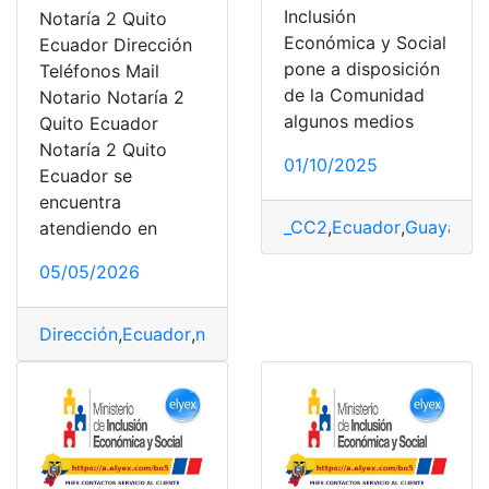
Inclusión
Notaría 2 Quito
Económica y Social
Ecuador Dirección
pone a disposición
Teléfonos Mail
de la Comunidad
Notario Notaría 2
algunos medios
Quito Ecuador
Notaría 2 Quito
01/10/2025
Ecuador se
encuentra
_CC2
,
Ecuador
,
Guayaquil
atendiendo en
05/05/2026
Dirección
,
Ecuador
,
notaría
,
Notaría 2
,
Quito
,
Teléfono