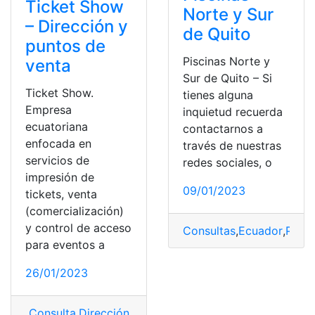
Ticket Show
Norte y Sur
– Dirección y
de Quito
puntos de
Piscinas Norte y
venta
Sur de Quito – Si
Ticket Show.
tienes alguna
Empresa
inquietud recuerda
ecuatoriana
contactarnos a
enfocada en
través de nuestras
servicios de
redes sociales, o
impresión de
09/01/2023
tickets, venta
(comercialización)
y control de acceso
Consultas
,
Ecuador
,
Pisci
para eventos a
26/01/2023
Consulta
,
Dirección y puntos de venta
,
Dirección y pu