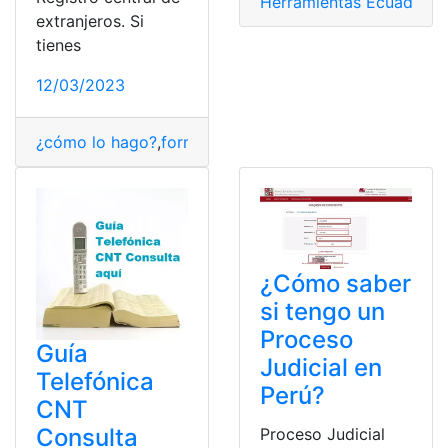
Herramientas Ecuador
,
li
extranjeros. Si
tienes
12/03/2023
¿cómo lo hago?
,
formulario
,
formulario EX 18
¿Cómo saber
si tengo un
Proceso
Guía
Judicial en
Telefónica
Perú?
CNT
Consulta
Proceso Judicial