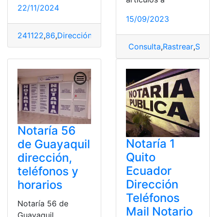
22/11/2024
15/09/2023
241122
,
86
,
Dirección
,
Horarios
,
notaría
,
Quito
,
Telefonos
Consulta
,
Rastrear
,
San R
Notaría 56
Notaría 1
de Guayaquil
Quito
dirección,
Ecuador
teléfonos y
Dirección
horarios
Teléfonos
Notaría 56 de
Mail Notario
Guayaquil