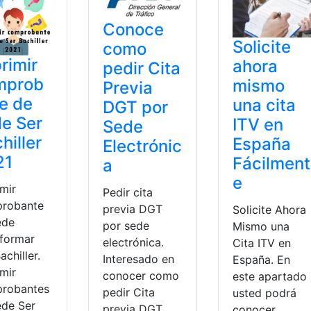
Conoce
Solicite
como
rimir
ahora
pedir Cita
mprob
mismo
Previa
e de
una cita
DGT por
e Ser
ITV en
Sede
hiller
España
Electrónic
21
Fácilment
a
e
imir
Pedir cita
robante
previa DGT
Solicite Ahora
ede
por sede
Mismo una
sformar
electrónica.
Cita ITV en
achiller.
Interesado en
España. En
imir
conocer como
este apartado
robantes
pedir Cita
usted podrá
ede Ser
previa DGT,
conocer