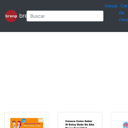
Ineval
Cen
de
brenp
ries