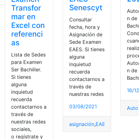
Senescyt
Transfor
Auto
mar en
n de
Consultar
Excel con
Bachi
fecha, hora y
referenci
Cono
Asignación de
cuan
as
Sede Examen
reali
EAES. Si tienes
Lista de Sedes
proc
alguna
para Examen
Auto
inquietud
Ser Bachiller.
n de
recuerda
Si tienes
Bachi
contactarnos a
alguna
través de
16/1
inquietud
nuestras redes
recuerda
03/08/2021
contactarnos a
Auto
través de
nuestras redes
asignación
,
EAES
,
Ecuador
,
Ex
sociales,
o regístrate y