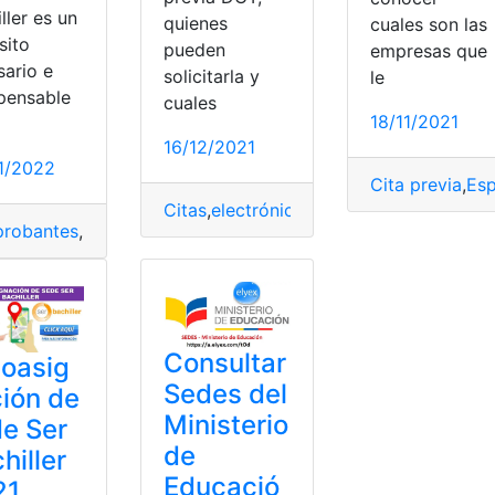
ller es un
quienes
cuales son las
sito
pueden
empresas que
sario e
solicitarla y
le
spensable
cuales
18/11/2021
16/12/2021
1/2022
Cita previa
,
Es
nforme
,
Salud
,
Sedes
,
Seguridad Social
,
seguro
Citas
,
electrónica
,
España
,
Procesos
,
Sed
hiller
robantes
,
Imprimir
,
Sedes
,
Ser Bachiller
Consultar
oasig
Sedes del
ión de
Ministerio
e Ser
de
hiller
Educació
21