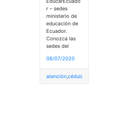
EducarEcuado
r – sedes
ministerio de
educación de
r Bachiller
,
Examen Transformar
,
Excel
,
Pruebas Transforma
Ecuador.
Conozca las
sedes del
08/07/2020
atención
,
cédula
,
Consultas
,
Ecuador
,
Edu