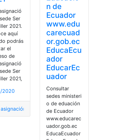
n de
asignació
Ecuador
 sede Ser
www.edu
ller 2021.
carecuad
ce aquí
or.gob.ec
do podrás
zar el
EducaEcu
eso de
ador
asignació
EducarEc
 sede Ser
uador
ller 2021,
Consultar
2/2020
sedes ministeri
o de eduación
 asignación
,
Consultas
,
Ecuador
,
Educación
,
Herramientas Ec
de Ecuador
www.educarec
amen
,
Sedes
,
SENESCYT
,
top2
uador.gob.ec
EducaEcuador