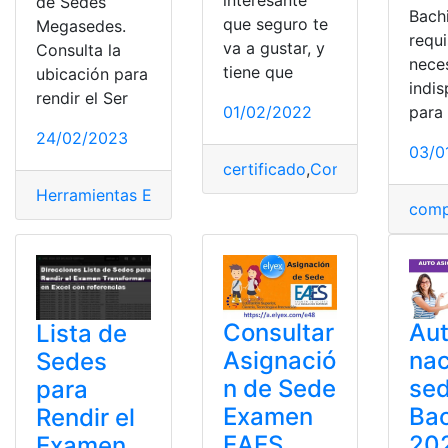
de Sedes
Bachi
que seguro te
Megasedes.
requi
va a gustar, y
Consulta la
nece
tiene que
ubicación para
indi
rendir el Ser
01/02/2022
para
24/02/2023
03/0
certificado
,
Confirmaciones
,
I
Herramientas Ecuador
,
listas
,
Sedes
,
SENESCYT
,
Ser Bac
comp
Consultar
Aut
Lista de
Asignació
nac
Sedes
n de Sede
sed
para
Examen
Bac
Rendir el
EAES
20
Examen