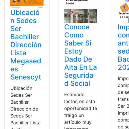
Ubicació
n Sedes
Conoce
Imp
Ser
Como
co
Bachiller
Saber Si
ant
Dirección
Estoy
sed
Lista
Dado De
Bac
Megased
Alta En La
20
es
Segurida
Senescyt
Impr
d Social
comp
Ubicación
de s
Estimado
Sedes Ser
tran
lector, en esta
Bachiller,
Ser B
oportunidad te
Dirección de
Impr
traigo un
Sedes Ser
comp
artículo muy
Bachiller Lista
de s
interesante