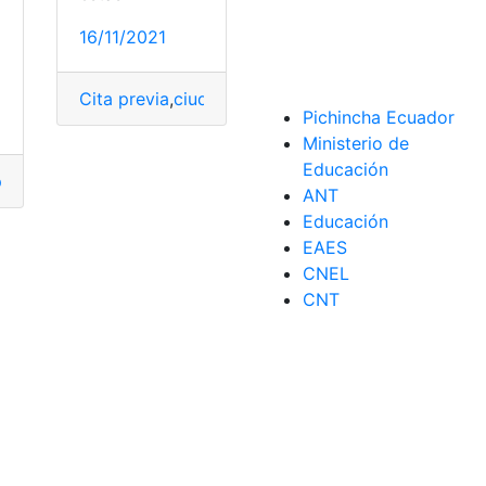
16/11/2021
Cita previa
,
ciudad Real
,
conseguir
,
España
,
ITV
,
Sed
Pichincha Ecuador
Ministerio de
Educación
paña
,
estaciones
,
Online
,
Sedes
,
Solicitar
ANT
es
,
Solicitar
Educación
EAES
CNEL
CNT