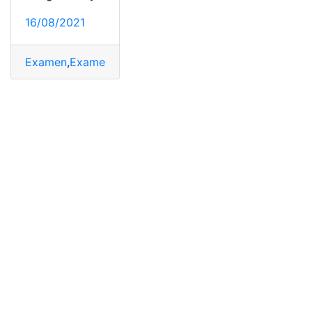
16/08/2021
Examen
,
Examen de ingreso
,
examen senecyt
,
Examen Se