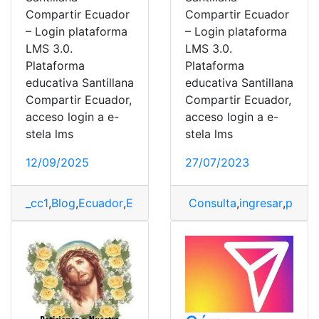
Compartir Ecuador
Compartir Ecuador
– Login plataforma
– Login plataforma
LMS 3.0.
LMS 3.0.
Plataforma
Plataforma
educativa Santillana
educativa Santillana
Compartir Ecuador,
Compartir Ecuador,
acceso login a e-
acceso login a e-
stela lms
stela lms
12/09/2025
27/07/2023
_cc1
,
Blog
,
Ecuador
,
Educación
,
Herramientas Ecuador
Consulta
,
ingresar
,
plata
,
p