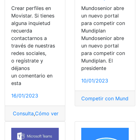
Crear perfiles en
Mundosenior abre
Movistar. Si tienes
un nuevo portal
alguna inquietud
para competir con
recuerda
Mundiplan
contactarnos a
Mundosenior abre
través de nuestras
un nuevo portal
redes sociales,
para competir con
o regístrate y
Mundiplan. El
déjanos
presidente
un comentario en
10/01/2023
esta
16/01/2023
Competir con Mundiplan
Consulta
,
Cómo ver y crear perfiles en Movistar
,
crear