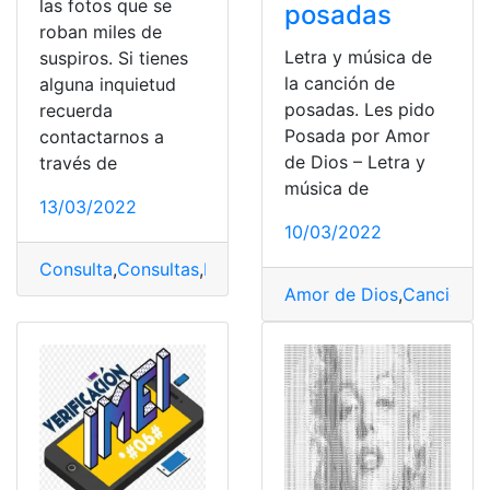
las fotos que se
posadas
roban miles de
Letra y música de
suspiros. Si tienes
la canción de
alguna inquietud
posadas. Les pido
recuerda
Posada por Amor
contactarnos a
de Dios – Letra y
través de
música de
13/03/2022
10/03/2022
Consulta
,
Consultas
,
Ecuador
,
Internacional
,
top2
Amor de Dios
,
Canción
,
L