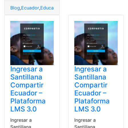
Blog
,
Ecuador
,
Educación
,
Herramientas Ecuador
,
plataf
Ingresar a
Ingresar a
Santillana
Santillana
Compartir
Compartir
Ecuador –
Ecuador –
Plataforma
Plataforma
LMS 3.0
LMS 3.0
Ingresar a
Ingresar a
Santillana
Santillana