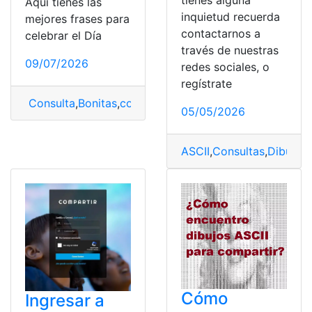
Aquí tienes las
inquietud recuerda
mejores frases para
contactarnos a
celebrar el Día
través de nuestras
09/07/2026
redes sociales, o
regístrate
Consulta
,
Bonitas
,
cortas
,
día
,
Día de la madre
,
Frases
,
Ma
05/05/2026
ASCII
,
Consultas
,
Dibujos
,
Cómo
Ingresar a