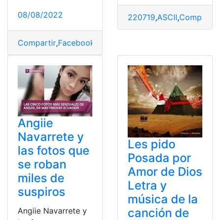
08/08/2022
220719
,
ASCII
,
Compartir
,
Compartir
,
Facebook
,
Historia
,
Instagram
,
Vincular
Angiie
Navarrete y
Les pido
las fotos que
Posada por
se roban
Amor de Dios
miles de
Letra y
suspiros
música de la
canción de
Angiie Navarrete y