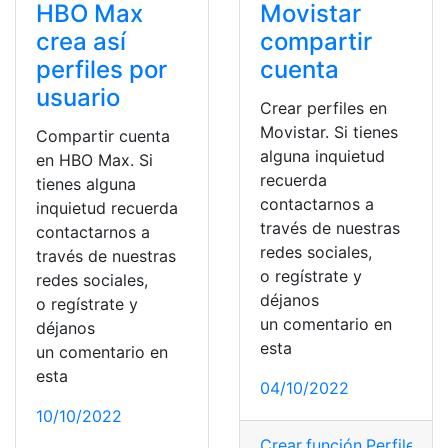
HBO Max
Movistar
crea así
compartir
perfiles por
cuenta
usuario
Crear perfiles en
Movistar. Si tienes
Compartir cuenta
alguna inquietud
en HBO Max. Si
recuerda
tienes alguna
contactarnos a
inquietud recuerda
través de nuestras
contactarnos a
redes sociales,
través de nuestras
o regístrate y
redes sociales,
déjanos
o regístrate y
un comentario en
déjanos
esta
un comentario en
esta
04/10/2022
10/10/2022
Crear
,
función
,
Perfiles
,
Te