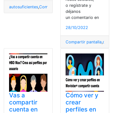
o regístrate y
autosuficientes
,
Compartir
,
Microsoft
,
Microsoft Teams
,
déjanos
un comentario en
28/10/2022
Compartir pantalla
,
cuen
Vas a
Cómo ver y
compartir
crear
cuenta en
perfiles en