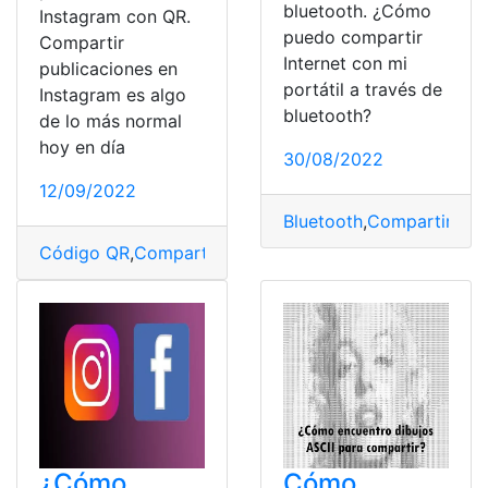
bluetooth. ¿Cómo
Instagram con QR.
puedo compartir
Compartir
Internet con mi
publicaciones en
portátil a través de
Instagram es algo
bluetooth?
de lo más normal
hoy en día
30/08/2022
12/09/2022
Bluetooth
,
Compartir
,
con
Código QR
,
Compartir
,
Instagram
,
Publicaciones
,
Reel
¿Cómo
Cómo