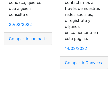
conozca, quieres
contactarnos a
que alguien
través de nuestras
consulte el
redes sociales,
o regístrate y
20/02/2022
déjanos
un comentario en
esta página.
Compartir
,
comparto
,
Instagram
,
Publicaciones
,
red soci
14/02/2022
Compartir
,
Conversación